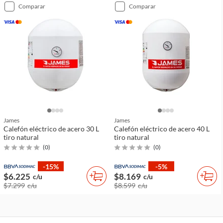
comparar
comparar
James
James
Calefón eléctrico de acero 30 L
Calefón eléctrico de acero 40 L
tiro natural
tiro natural
(
0
)
(
0
)
-15%
-5%
$6.225
$8.169
c/u
c/u
$7.299
c/u
$8.599
c/u