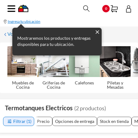
0
Ingresa tu ubicación
Volver
Mostraremos los productos y entregas
disponibles para tu ubicación.
Muebles de
Griferías de
Calefones
Piletas y
Cocina
Cocina
Mesadas
Termotanques Electricos
(
2
productos
)
Filtrar
(1)
Precio
Opciones de entrega
Stock en tienda
M