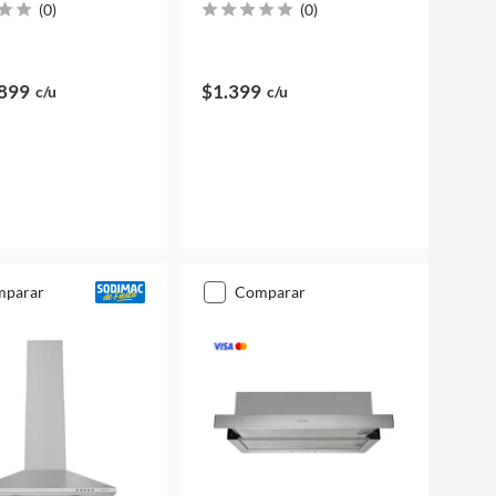
(
0
)
(
0
)
899
$1.399
c/u
c/u
mparar
comparar