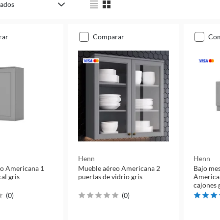
ados
rar
comparar
co
Henn
Henn
o Americana 1
Mueble aéreo Americana 2
Bajo me
al gris
puertas de vidrio gris
American
cajones 
(
0
)
(
0
)