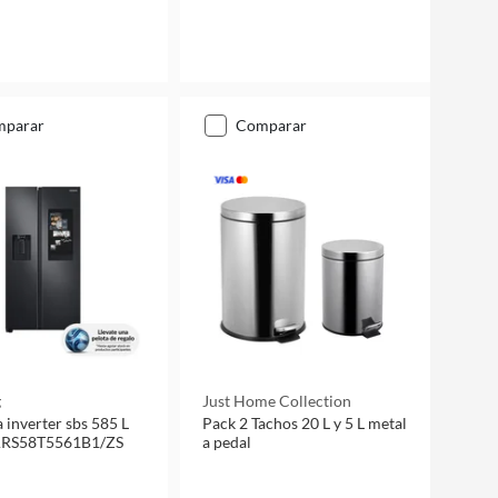
mparar
comparar
g
Just Home Collection
 inverter sbs 585 L
Pack 2 Tachos 20 L y 5 L metal
ARS58T5561B1/ZS
a pedal