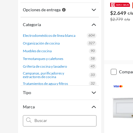
Opciones de entrega
$2.649
c/
$2.779
c/u
Categoría
604
electrodomésticos de línea blanca
327
organización de cocina
90
muebles de cocina
58
termotanques y calefones
45
grifería de cocina y lavadero
compa
campanas, purificadores y
33
extractores de cocina
32
tratamientos de agua y filtros
28
piletas y mesadas de cocina
Tipo
26
extractores de aire y accesorios
Marca