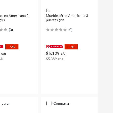
Henn
aéreo Americana 2
Mueble aéreo Americana 3
gris
puertas gris
(
0
)
(
0
)
-5%
-5%
$5.129
c/u
c/u
c/u
$5.389
c/u
mparar
comparar