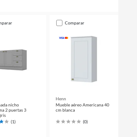
mparar
comparar
Henn
sada nicho
Mueble aéreo Americana 40
a 2 puertas 3
cm blanca
gris
(
1
)
(
0
)