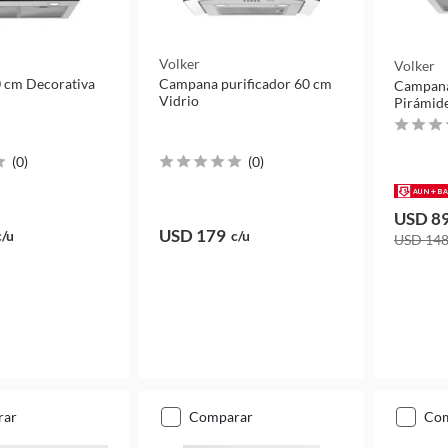
Volker
Volker
 cm Decorativa
Campana purificador 60 cm
Campana
Vidrio
Pirámid
(
0
)
(
0
)
USD 8
USD 179
c/u
c/u
USD 14
rar
comparar
co