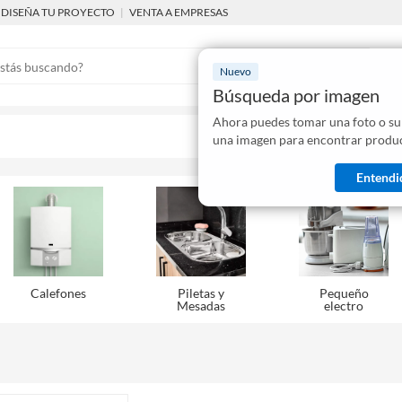
DISEÑA TU PROYECTO
|
VENTA A EMPRESAS
Nuevo
Búsqueda por imagen
Ahora puedes tomar una foto o su
Mostraremo
una imagen para encontrar produc
disponibles
Entendi
Calefones
Piletas y
Pequeño
Mesadas
electro