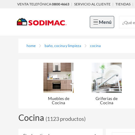
VENTA TELEFÓNICA
0800 4663
|
SERVICIO AL CLIENTE
|
TIENDAS
|
Menú
home
baño, cocina y limpieza
cocina
Muebles de
Griferías de
Cocina
Cocina
Cocina
(
1123
productos
)