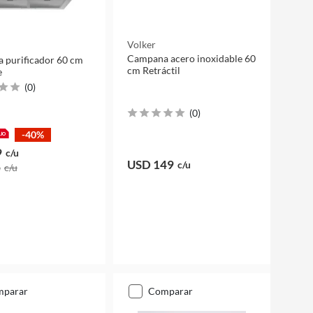
Volker
Campana acero inoxidable 60
 purificador 60 cm
cm Retráctil
e
(
0
)
(
0
)
-40%
9
c/u
USD 149
c/u
8
c/u
mparar
comparar