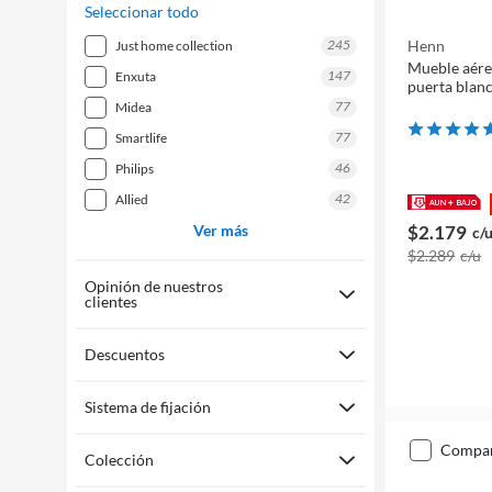
Seleccionar todo
245
Henn
just home collection
Mueble aére
147
enxuta
puerta blan
77
midea
77
smartlife
46
philips
42
allied
$2.179
Ver más
c/
$2.289
c/u
Opinión de nuestros
clientes
Descuentos
Sistema de fijación
compa
Colección