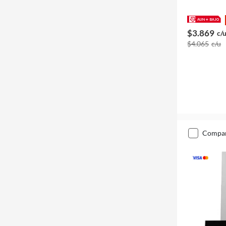
$3.869
c/
$4.065
c/u
compa