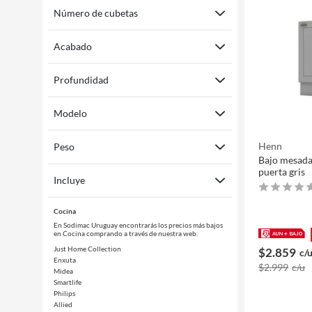
Número de cubetas
Acabado
Profundidad
Modelo
Henn
Peso
Bajo mesada
puerta gris
Incluye
Cocina
En Sodimac Uruguay encontrarás los precios más bajos
en Cocina comprando a través de nuestra web.
Just Home Collection
$2.859
c/
Enxuta
$2.999
c/u
Midea
Smartlife
Philips
Allied