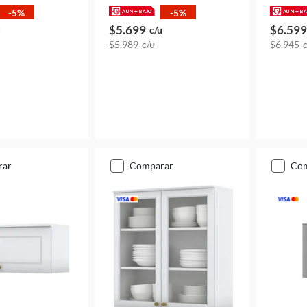
-5%
-5%
$5.699
$6.599
u
c/u
$5.989
c/u
$6.945
rar
comparar
co