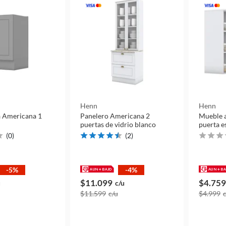
Henn
Henn
 Americana 1
Panelero Americana 2
Mueble 
puertas de vidrio blanco
puerta e
(
0
)
(
2
)
-5%
-4%
$11.099
$4.759
u
c/u
$11.599
c/u
$4.999