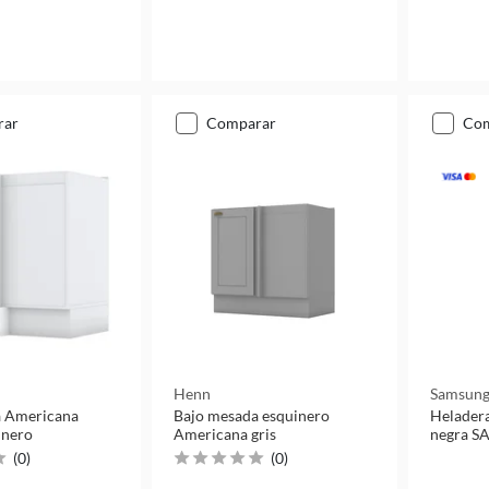
rar
comparar
co
Henn
Samsun
a Americana
Bajo mesada esquinero
Heladera
inero
Americana gris
negra S
(
0
)
(
0
)