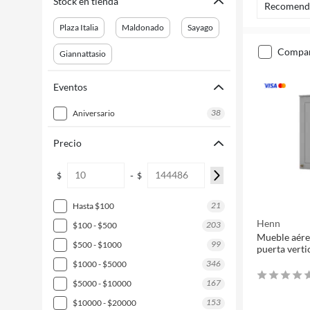
Stock en tienda
Recomend
Plaza Italia
Maldonado
Sayago
compa
Giannattasio
Eventos
38
aniversario
Precio
-
$
$
21
hasta $100
Henn
203
$100 - $500
Mueble aére
99
$500 - $1000
puerta vertic
346
$1000 - $5000
167
$5000 - $10000
153
$10000 - $20000