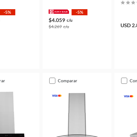
-5%
-5%
$4.059
u
c/u
USD 2.
$4.269
c/u
rar
comparar
co