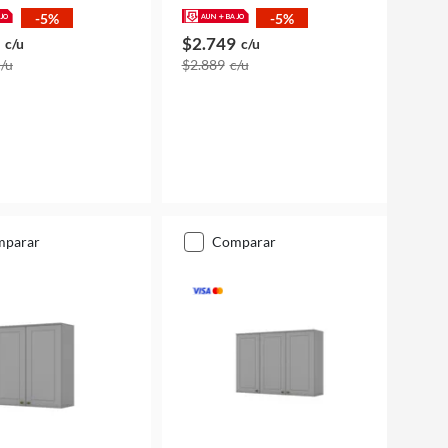
-5%
-5%
$2.749
c/u
c/u
c/u
$2.889
c/u
mparar
comparar