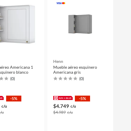
Henn
aéreo Americana 1
Mueble aéreo esquinero
squinero blanco
Americana gris
(
0
)
(
0
)
-5%
-5%
$4.749
c/u
c/u
c/u
$4.989
c/u