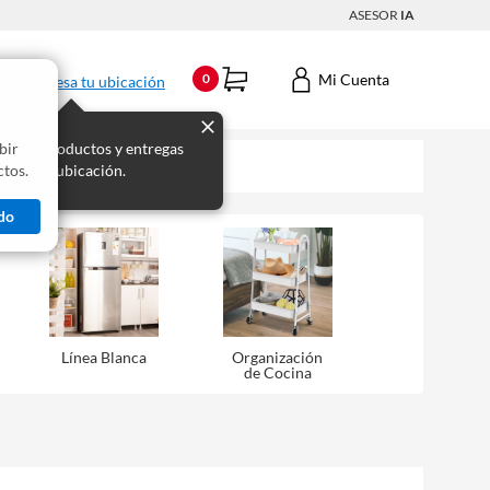
ASESOR
IA
Mi Cuenta
0
Ingresa tu ubicación
bir
s los productos y entregas
tos.
 para tu ubicación.
do
Línea Blanca
Organización
de Cocina