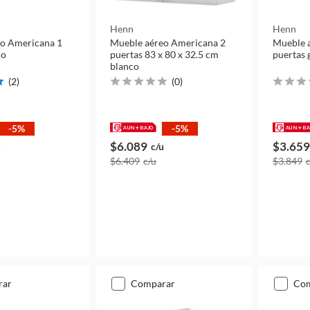
Henn
Henn
o Americana 1
Mueble aéreo Americana 2
Mueble 
co
puertas 83 x 80 x 32.5 cm
puertas 
blanco
(
2
)
(
0
)
-5%
-5%
$6.089
$3.659
u
c/u
$6.409
c/u
$3.849
rar
comparar
co