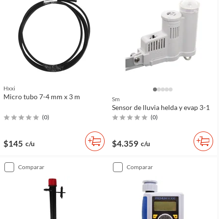
Hxxi
Micro tubo 7-4 mm x 3 m
Sm
Sensor de lluvia helda y evap 3-1
(
0
)
(
0
)
$145
$4.359
c/u
c/u
comparar
comparar