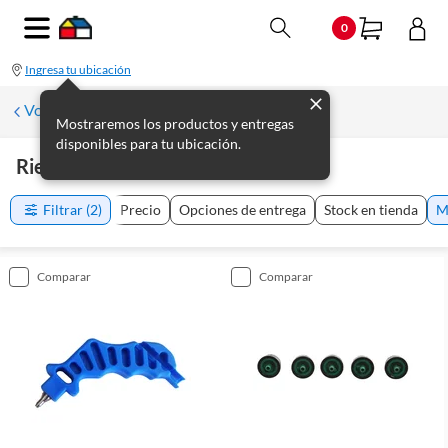
0
Ingresa tu ubicación
Volver a Jardín
Mostraremos los productos y entregas
disponibles para tu ubicación.
Riego De Jardín
(
14
productos
)
Filtrar
(2)
Precio
Opciones de entrega
Stock en tienda
M
comparar
comparar