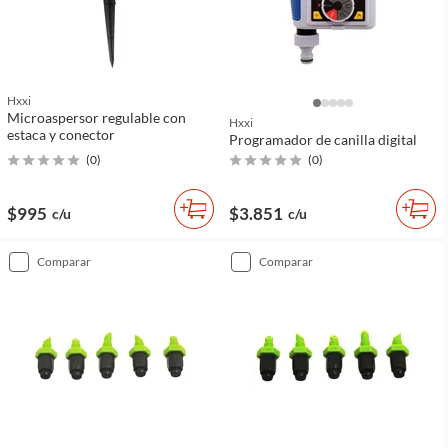
Hxxi
Microaspersor regulable con
Hxxi
estaca y conector
Programador de canilla digital
(
0
)
(
0
)
$995
$3.851
c/u
c/u
comparar
comparar