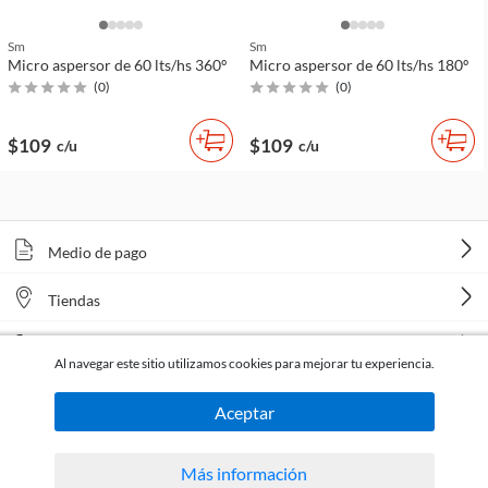
Sm
Sm
Micro aspersor de 60 lts/hs 360º
Micro aspersor de 60 lts/hs 180º
(
0
)
(
0
)
$109
$109
c/u
c/u
Medio de pago
Tiendas
Venta telefónica
Al navegar este sitio utilizamos cookies para mejorar tu experiencia.
Aceptar
Más información
Todos los derechos reservados Homecenter Sodimac S.A. | R.U.T. 216996650015.