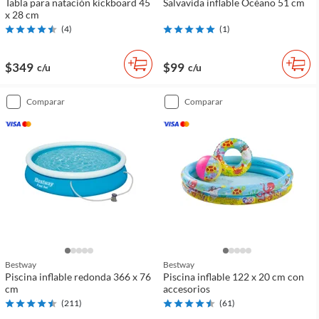
Tabla para natación kickboard 45
Salvavida inflable Océano 51 cm
x 28 cm
(
4
)
(
1
)
$349
$99
c/u
c/u
comparar
comparar
Bestway
Bestway
Piscina inflable redonda 366 x 76
Piscina inflable 122 x 20 cm con
cm
accesorios
(
211
)
(
61
)