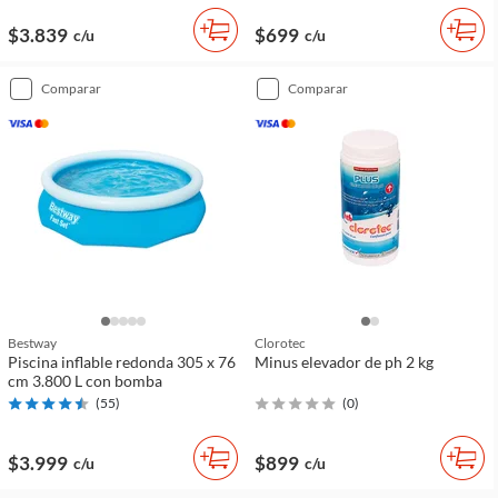
$3.839
$699
c/u
c/u
comparar
comparar
Bestway
Clorotec
Piscina inflable redonda 305 x 76
Minus elevador de ph 2 kg
cm 3.800 L con bomba
(
55
)
(
0
)
$3.999
$899
c/u
c/u