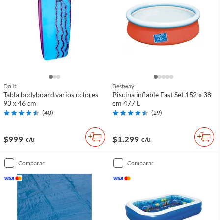
Do It
Bestway
Tabla bodyboard varios colores
Piscina inflable Fast Set 152 x 38
93 x 46 cm
cm 477 L
(
40
)
(
29
)
$999
$1.299
c/u
c/u
comparar
comparar