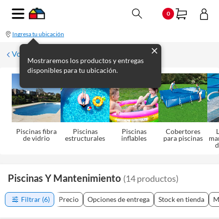
0
Ingresa tu ubicación
Volver a Aire Libre
Mostraremos los productos y entregas
disponibles para tu ubicación.
Piscinas fibra
Piscinas
Piscinas
Cobertores
L
de vidrio
estructurales
inflables
para piscinas
ma
d
Piscinas Y Mantenimiento
(
14
productos
)
Filtrar
(6)
Precio
Opciones de entrega
Stock en tienda
M