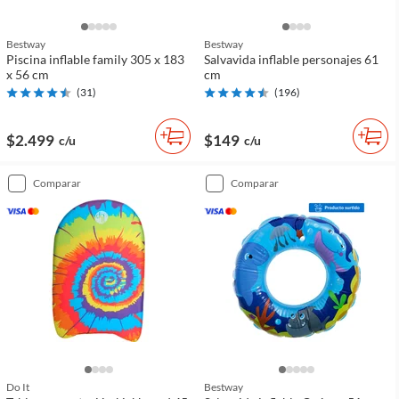
Bestway
Bestway
Piscina inflable family 305 x 183
Salvavida inflable personajes 61
x 56 cm
cm
(
31
)
(
196
)
$2.499
$149
c/u
c/u
comparar
comparar
Do It
Bestway