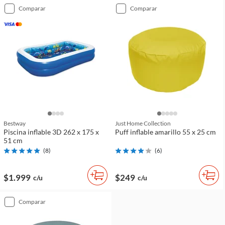
comparar
comparar
Bestway
Just Home Collection
Piscina inflable 3D 262 x 175 x
Puff inflable amarillo 55 x 25 cm
51 cm
(
8
)
(
6
)
$1.999
$249
c/u
c/u
comparar