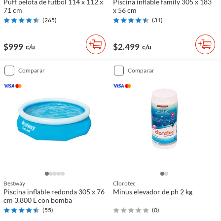
Puff pelota de futbol 114 x 112 x
Piscina inflable family 305 x 183
71 cm
x 56 cm
(
265
)
(
31
)
$999
$2.499
c/u
c/u
comparar
comparar
Bestway
Clorotec
Piscina inflable redonda 305 x 76
Minus elevador de ph 2 kg
cm 3.800 L con bomba
(
55
)
(
0
)