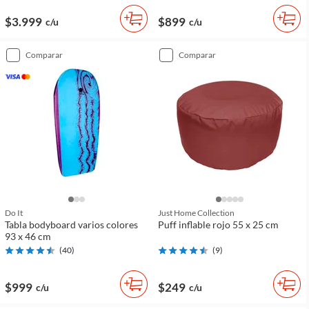
$3.999
$899
c/u
c/u
comparar
comparar
Do It
Just Home Collection
Tabla bodyboard varios colores
Puff inflable rojo 55 x 25 cm
93 x 46 cm
(
40
)
(
9
)
$999
$249
c/u
c/u