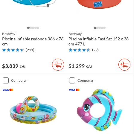
Bestway
Bestway
Piscina inflable redonda 366 x 76
Piscina inflable Fast Set 152 x 38
cm
cm 477 L
(
211
)
(
29
)
$3.839
$1.299
c/u
c/u
comparar
comparar