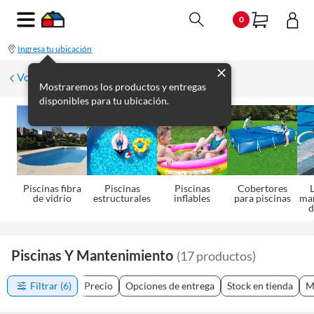
0
Ingresa tu ubicación
Volver a Aire Libre
Mostraremos los productos y entregas
disponibles para tu ubicación.
Piscinas fibra
Piscinas
Piscinas
Cobertores
L
de vidrio
estructurales
inflables
para piscinas
ma
d
Piscinas Y Mantenimiento
(
17
productos
)
Filtrar
(6)
Precio
Opciones de entrega
Stock en tienda
M