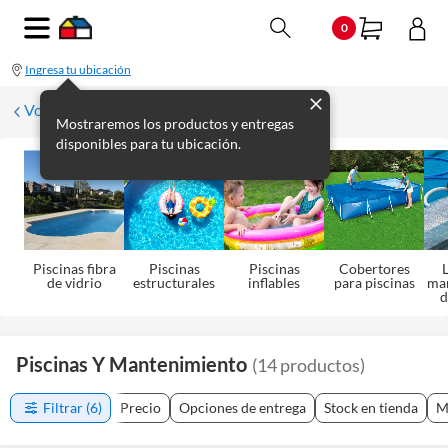
0
Ingresa tu ubicación
Volver a Aire Libre
Mostraremos los productos y entregas
disponibles para tu ubicación.
Piscinas fibra
Piscinas
Piscinas
Cobertores
L
de vidrio
estructurales
inflables
para piscinas
ma
d
Piscinas Y Mantenimiento
(
14
productos
)
Filtrar
(6)
Precio
Opciones de entrega
Stock en tienda
M