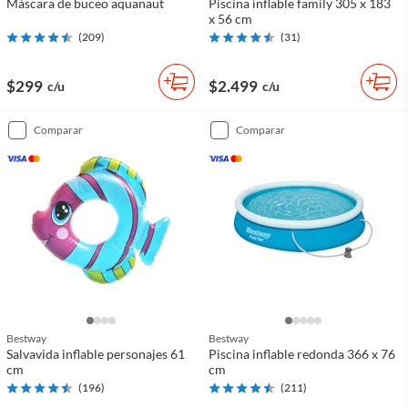
Máscara de buceo aquanaut
Piscina inflable family 305 x 183
x 56 cm
(
209
)
(
31
)
$299
$2.499
c/u
c/u
comparar
comparar
Bestway
Bestway
Salvavida inflable personajes 61
Piscina inflable redonda 366 x 76
cm
cm
(
196
)
(
211
)