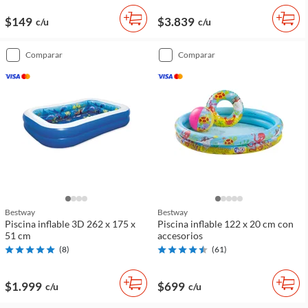
$149
$3.839
c/u
c/u
comparar
comparar
Bestway
Bestway
Piscina inflable 3D 262 x 175 x
Piscina inflable 122 x 20 cm con
51 cm
accesorios
(
8
)
(
61
)
$1.999
$699
c/u
c/u