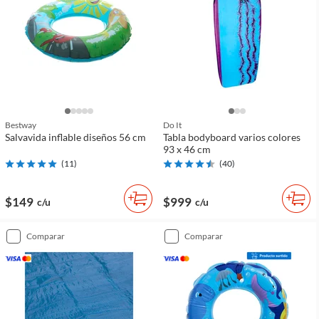
Bestway
Do It
Salvavida inflable diseños 56 cm
Tabla bodyboard varios colores
93 x 46 cm
(
11
)
(
40
)
$149
$999
c/u
c/u
comparar
comparar