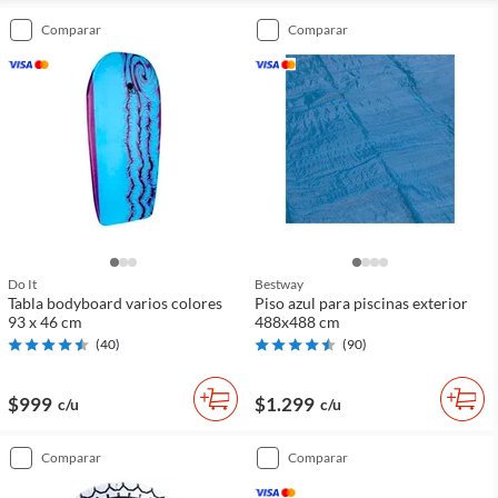
comparar
comparar
Do It
Bestway
Tabla bodyboard varios colores
Piso azul para piscinas exterior
93 x 46 cm
488x488 cm
(
40
)
(
90
)
$999
$1.299
c/u
c/u
comparar
comparar