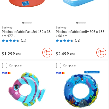
Bestway
Bestway
Piscina inflable Fast Set 152 x 38
Piscina inflable family 305 x 183
cm 477 L
x 56 cm
(
29
)
(
31
)
$1.299
$2.499
c/u
c/u
comparar
comparar