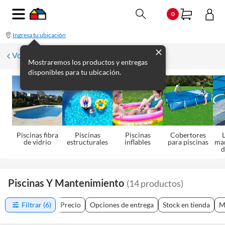
0
Ingresa tu ubicación
Volver a Aire Libre
Mostraremos los productos y entregas
disponibles para tu ubicación.
Piscinas fibra
Piscinas
Piscinas
Cobertores
L
de vidrio
estructurales
inflables
para piscinas
ma
d
Piscinas Y Mantenimiento
(
14
productos
)
Filtrar
(6)
Precio
Opciones de entrega
Stock en tienda
M