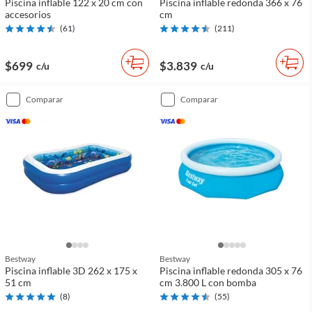
Piscina inflable 122 x 20 cm con
Piscina inflable redonda 366 x 76
accesorios
cm
(
61
)
(
211
)
$699
$3.839
c/u
c/u
comparar
comparar
Bestway
Bestway
Piscina inflable 3D 262 x 175 x
Piscina inflable redonda 305 x 76
51 cm
cm 3.800 L con bomba
(
8
)
(
55
)