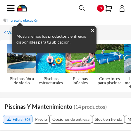
0
Ingresa tu ubicación
Volver a Aire Libre
Mostraremos los productos y entregas
disponibles para tu ubicación.
Piscinas fibra
Piscinas
Piscinas
Cobertores
L
de vidrio
estructurales
inflables
para piscinas
ma
d
Piscinas Y Mantenimiento
(
14
productos
)
Filtrar
(6)
Precio
Opciones de entrega
Stock en tienda
M