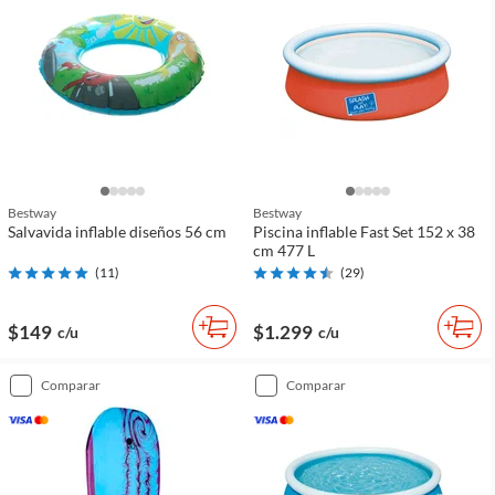
Bestway
Bestway
Salvavida inflable diseños 56 cm
Piscina inflable Fast Set 152 x 38
cm 477 L
(
11
)
(
29
)
$149
$1.299
c/u
c/u
comparar
comparar