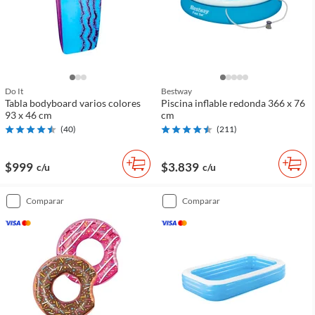
Do It
Bestway
Tabla bodyboard varios colores
Piscina inflable redonda 366 x 76
93 x 46 cm
cm
(
40
)
(
211
)
$999
$3.839
c/u
c/u
comparar
comparar