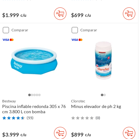
$1.999
$699
c/u
c/u
comparar
comparar
Bestway
Clorotec
Piscina inflable redonda 305 x 76
Minus elevador de ph 2 kg
cm 3.800 L con bomba
(
55
)
(
0
)
$3.999
$899
c/u
c/u