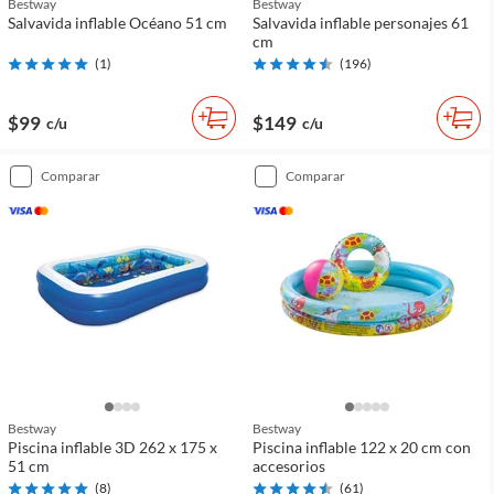
Bestway
Bestway
Salvavida inflable Océano 51 cm
Salvavida inflable personajes 61
cm
(
1
)
(
196
)
$99
$149
c/u
c/u
comparar
comparar
Bestway
Bestway
Piscina inflable 3D 262 x 175 x
Piscina inflable 122 x 20 cm con
51 cm
accesorios
(
8
)
(
61
)