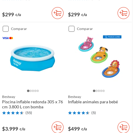
$299
$299
c/u
c/u
comparar
comparar
Bestway
Bestway
Piscina inflable redonda 305 x 76
Inflable animales para bebé
cm 3.800 L con bomba
(
55
)
(
5
)
$3.999
$499
c/u
c/u