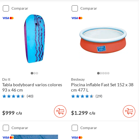
comparar
comparar
Do It
Bestway
Tabla bodyboard varios colores
Piscina inflable Fast Set 152 x 38
93 x 46 cm
cm 477 L
(
40
)
(
29
)
$999
$1.299
c/u
c/u
comparar
comparar