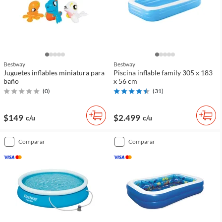
Bestway
Bestway
Juguetes inflables miniatura para
Piscina inflable family 305 x 183
baño
x 56 cm
(
0
)
(
31
)
$149
$2.499
c/u
c/u
comparar
comparar