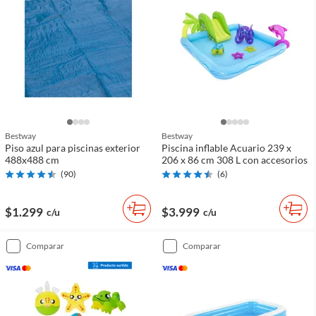
Bestway
Bestway
Piso azul para piscinas exterior
Piscina inflable Acuario 239 x
488x488 cm
206 x 86 cm 308 L con accesorios
(
90
)
(
6
)
$1.299
$3.999
c/u
c/u
comparar
comparar