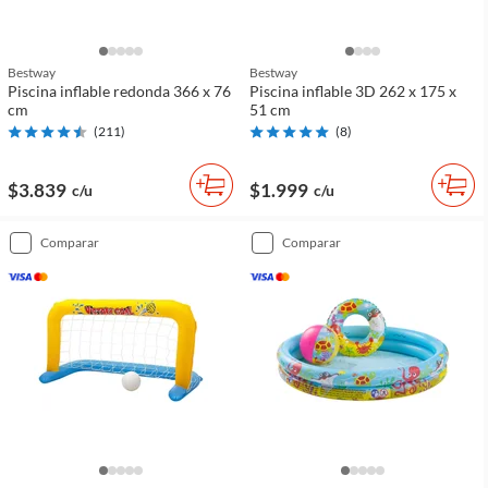
Bestway
Bestway
Piscina inflable redonda 366 x 76
Piscina inflable 3D 262 x 175 x
cm
51 cm
(
211
)
(
8
)
$3.839
$1.999
c/u
c/u
comparar
comparar