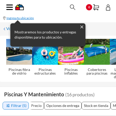
0
Ingresa tu ubicación
Volver a Aire Libre
Mostraremos los productos y entregas
disponibles para tu ubicación.
Piscinas fibra
Piscinas
Piscinas
Cobertores
L
de vidrio
estructurales
inflables
para piscinas
ma
d
Piscinas Y Mantenimiento
(
16
productos
)
Filtrar
(5)
Precio
Opciones de entrega
Stock en tienda
M