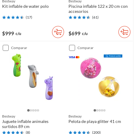
Bestway
Bestway
Kit inflable de water polo
Piscina inflable 122 x 20 cm con
accesorios
(
17
)
(
61
)
$999
$699
c/u
c/u
comparar
comparar
Bestway
Bestway
Juguete inflable animales
Pelota de playa glitter 41 cm
surtidos 89 cm
(
8
)
(
200
)