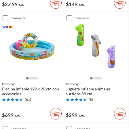
$2.499
$149
c/u
c/u
comparar
comparar
Bestway
Bestway
Piscina inflable 122 x 20 cm con
Juguete inflable animales
accesorios
surtidos 89 cm
(
61
)
(
8
)
$699
$299
c/u
c/u
comparar
comparar