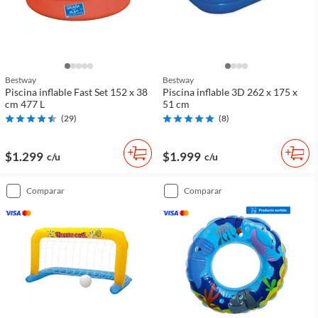
Bestway
Bestway
Piscina inflable Fast Set 152 x 38
Piscina inflable 3D 262 x 175 x
cm 477 L
51 cm
(
29
)
(
8
)
$1.299
$1.999
c/u
c/u
comparar
comparar