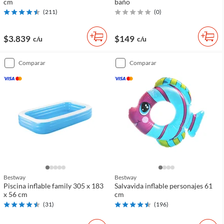
cm
baño
(
211
)
(
0
)
$3.839
$149
c/u
c/u
comparar
comparar
Bestway
Bestway
Piscina inflable family 305 x 183
Salvavida inflable personajes 61
x 56 cm
cm
(
31
)
(
196
)