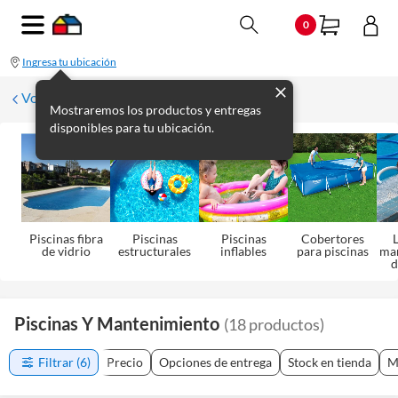
0
Ingresa tu ubicación
Volver a Aire Libre
Mostraremos los productos y entregas
disponibles para tu ubicación.
Piscinas fibra
Piscinas
Piscinas
Cobertores
L
de vidrio
estructurales
inflables
para piscinas
ma
d
Piscinas Y Mantenimiento
(
18
productos
)
Filtrar
(6)
Precio
Opciones de entrega
Stock en tienda
M