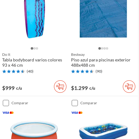
Do It
Bestway
Tabla bodyboard varios colores
Piso azul para piscinas exterior
93 x 46 cm
488x488 cm
(
40
)
(
90
)
$999
$1.299
c/u
c/u
comparar
comparar