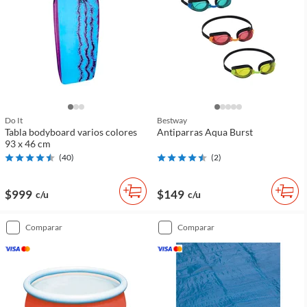
Do It
Bestway
Tabla bodyboard varios colores
Antiparras Aqua Burst
93 x 46 cm
(
40
)
(
2
)
$999
$149
c/u
c/u
comparar
comparar