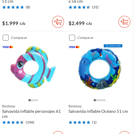
51 cm
x 56 cm
(
8
)
(
31
)
$1.999
$2.499
c/u
c/u
comparar
comparar
Bestway
Bestway
Salvavida inflable personajes 61
Salvavida inflable Océano 51 cm
cm
(
196
)
(
1
)