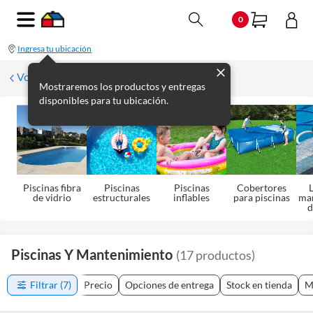
0
Ingresa tu ubicación
Volver a Aire Libre
Mostraremos los productos y entregas
disponibles para tu ubicación.
Piscinas fibra
Piscinas
Piscinas
Cobertores
L
de vidrio
estructurales
inflables
para piscinas
ma
d
Piscinas Y Mantenimiento
(
17
productos
)
Filtrar
(7)
Precio
Opciones de entrega
Stock en tienda
M