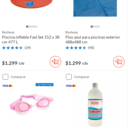
Bestway
Bestway
Piscina inflable Fast Set 152 x 38
Piso azul para piscinas exterior
cm 477 L
488x488 cm
(
29
)
(
90
)
$1.299
$1.299
c/u
c/u
comparar
comparar