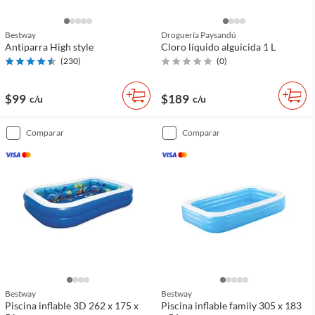
Bestway
Droguería Paysandú
Antiparra High style
Cloro líquido alguicida 1 L
(
230
)
(
0
)
$99
$189
c/u
c/u
comparar
comparar
Bestway
Bestway
Piscina inflable 3D 262 x 175 x
Piscina inflable family 305 x 183