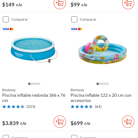
$149
$99
c/u
c/u
comparar
comparar
Bestway
Bestway
Piscina inflable redonda 366 x 76
Piscina inflable 122 x 20 cm con
cm
accesorios
(
211
)
(
61
)
$3.839
$699
c/u
c/u
comparar
comparar