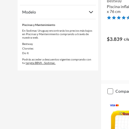
Bestway
Piscina infl
x 76 cm
Modelo
Piscinas y Mantenimiento
En Sodimac Uruguay encontrarás los precios más bajos
en Piscinas y Mantenimiento comprando a través de
nuestra web.
$3.839
c/
Bestway
Clorotec
Do It
Podrás acceder a descuentos vigentes comprando con
tu
tarjeta BBVA - Sodimac.
compa