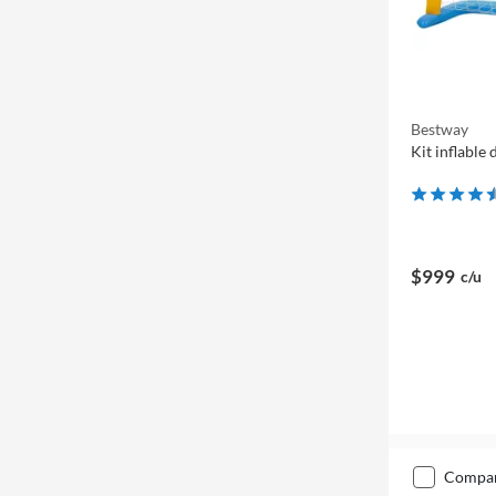
Bestway
Kit inflable
$999
c/u
compa