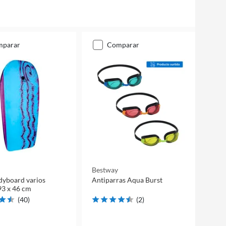
mparar
comparar
Bestway
dyboard varios
Antiparras Aqua Burst
93 x 46 cm
(
40
)
(
2
)