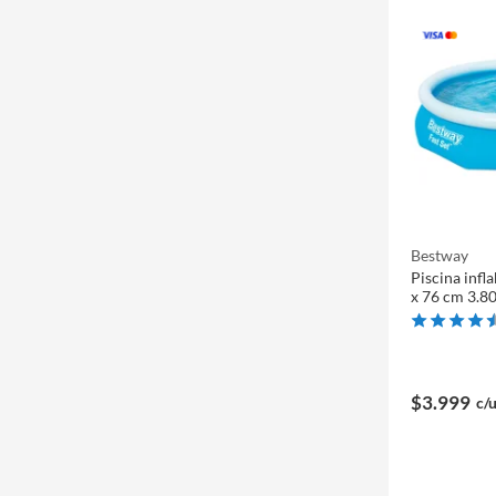
Bestway
Piscina infl
x 76 cm 3.8
$3.999
c/