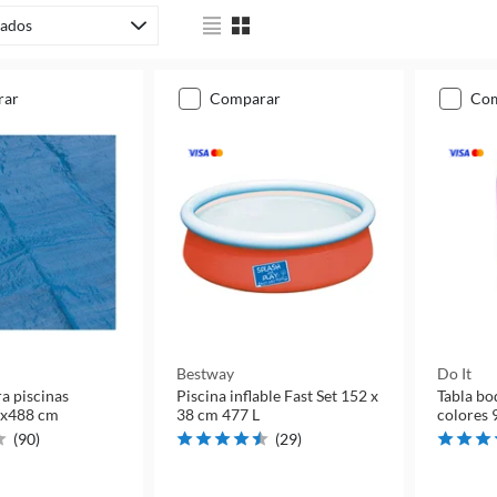
ados
rar
comparar
co
Bestway
Do It
ra piscinas
Piscina inflable Fast Set 152 x
Tabla bo
8x488 cm
38 cm 477 L
colores 
(
90
)
(
29
)