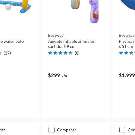
Bestway
Bestway
 de water polo
Juguete inflable animales
Piscina 
surtidos 89 cm
x 51 cm
(
17
)
(
8
)
$299
$1.999
c/u
rar
comparar
co