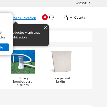
ASESOR
IA
Mi Cuenta
0
Ingresa tu ubicación
bir
s los productos y entregas
tos.
 para tu ubicación.
do
Filtros y
Pisos para el
bombas para
jardín
piscinas