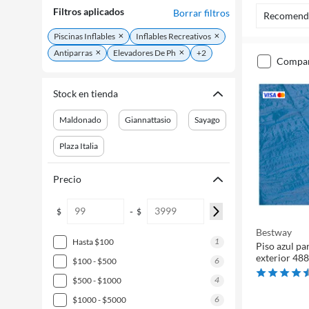
Filtros aplicados
Borrar filtros
Recomend
Piscinas Inflables
Inflables Recreativos
Antiparras
Elevadores De Ph
+2
compa
Stock en tienda
Maldonado
Giannattasio
Sayago
Plaza Italia
Precio
-
$
$
Bestway
1
hasta $100
Piso azul pa
exterior 48
6
$100 - $500
4
$500 - $1000
6
$1000 - $5000