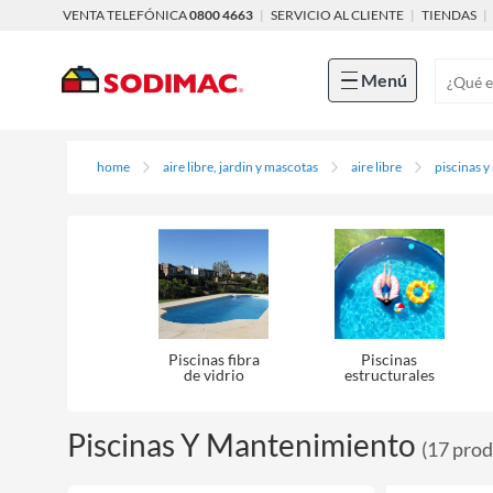
VENTA TELEFÓNICA
0800 4663
|
SERVICIO AL CLIENTE
|
TIENDAS
|
Menú
home
aire libre, jardin y mascotas
aire libre
piscinas 
Piscinas fibra
Piscinas
de vidrio
estructurales
Piscinas Y Mantenimiento
(
17
prod