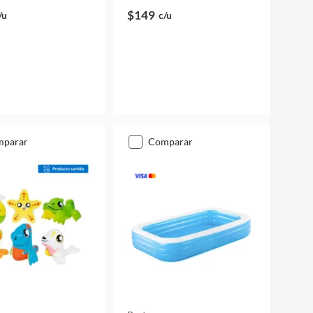
$149
/u
c/u
mparar
comparar