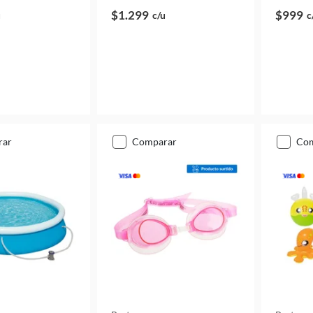
$1.299
$999
u
c/u
c
rar
comparar
co