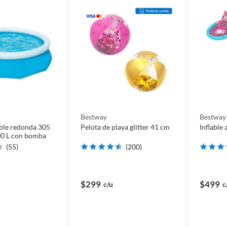
Bestway
Bestway
able redonda 305
Pelota de playa glitter 41 cm
Inflable
00 L con bomba
(
55
)
(
200
)
$299
$499
u
c/u
c