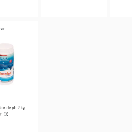
rar
dor de ph 2 kg
(
0
)