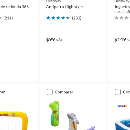
Bestway
Bestway
able redonda 366
Antiparra High style
Juguetes
para ba
(
211
)
(
230
)
$99
$149
u
c/u
c
rar
comparar
co