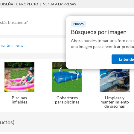
DISEÑA TU PROYECTO
|
VENTA A EMPRESAS
Nuevo
Búsqueda por imagen
Ahora puedes tomar una foto o su
Mostraremo
y mantenimiento
una imagen para encontrar produc
disponibles
Entendi
Piscinas
Cobertores
Limpieza y
inflables
para piscinas
mantenimiento
de piscinas
uctos
)