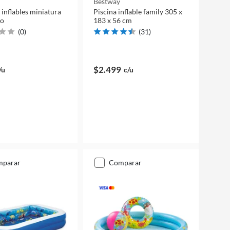
Bestway
 inflables miniatura
Piscina inflable family 305 x
ño
183 x 56 cm
(
0
)
(
31
)
$2.499
/u
c/u
mparar
comparar