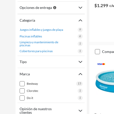
$1.299
c/
Opciones de entrega
Categoría
9
juegos inflables y juegos de playa
6
piscinas inflables
limpieza y mantenimiento de
1
piscinas
1
cobertores para piscinas
compa
Tipo
Marca
15
bestway
1
clorotec
1
do it
Opinión de nuestros
clientes