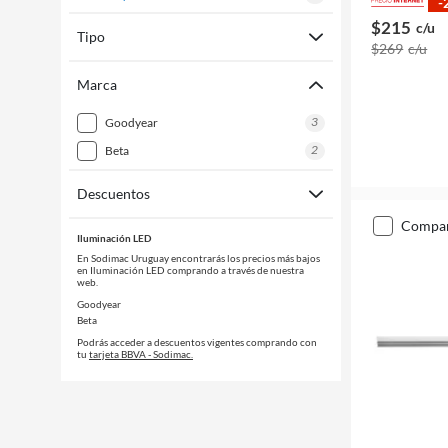
-
$215
c/u
Tipo
$269
c/u
Marca
3
goodyear
2
beta
Descuentos
compa
Iluminación LED
En Sodimac Uruguay encontrarás los precios más bajos
en Iluminación LED comprando a través de nuestra
web.
Goodyear
Beta
Podrás acceder a descuentos vigentes comprando con
tu
tarjeta BBVA - Sodimac.