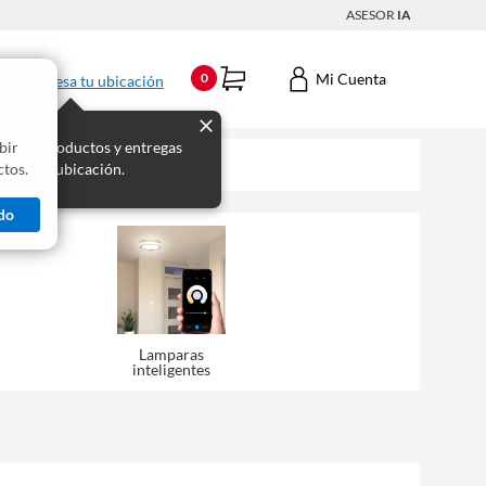
ASESOR
IA
Mi Cuenta
0
Ingresa tu ubicación
bir
s los productos y entregas
tos.
 para tu ubicación.
do
Lamparas
inteligentes