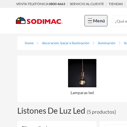
VENTA TELEFÓNICA
0800 4663
|
SERVICIO AL CLIENTE
|
TIENDAS
|
Menú
home
decoración, bazar e iluminación
iluminación
il
Lamparas led
Listones De Luz Led
(
5
productos
)