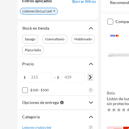
Filtros aplicados
Borrar filtros
Recomend
Listones De Luz Led
compa
Stock en tienda
Sayago
Giannattasio
Maldonado
Plaza Italia
Precio
-
$
$
5
$100 - $500
Beta
Listón de lu
Opciones de entrega
sin protecto
Categoría
5
listones y tubos led