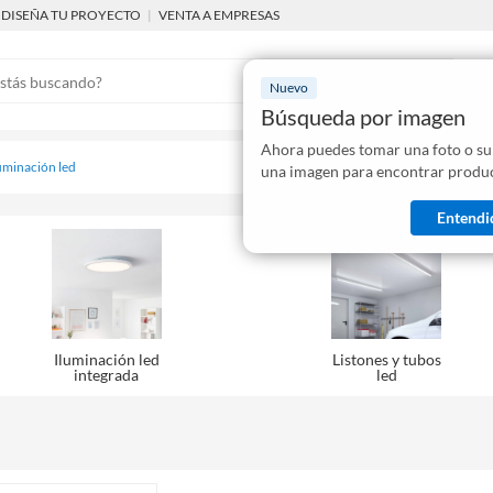
DISEÑA TU PROYECTO
|
VENTA A EMPRESAS
Nuevo
Búsqueda por imagen
Ahora puedes tomar una foto o su
Mostraremo
uminación led
una imagen para encontrar produc
disponibles
Entendi
Iluminación led
Listones y tubos
integrada
led