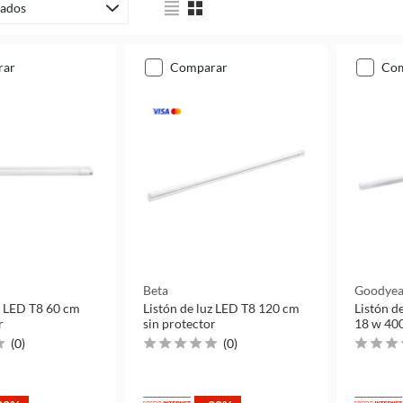
ados
rar
comparar
co
Beta
Goodyea
z LED T8 60 cm
Listón de luz LED T8 120 cm
Listón d
r
sin protector
18 w 40
(
0
)
(
0
)