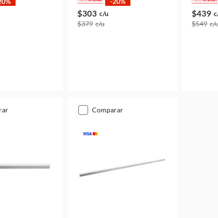
20%
-20%
$303
$439
c/u
c
$379
c/u
$549
c/
rar
comparar