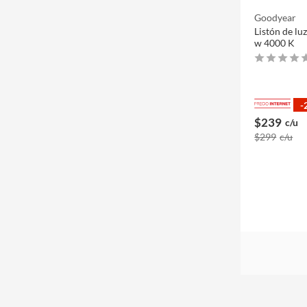
Goodyear
Listón de lu
w 4000 K
-
$239
c/u
$299
c/u