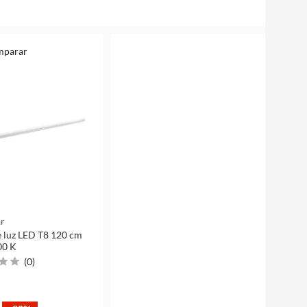
mparar
r
e luz LED T8 120 cm
00 K
(
0
)