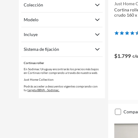
Just Home C
Colección
Cortina roll
crudo 160 x
Modelo
Incluye
Sistema de fijación
$1.799
c/
Cortinas roller
En Sodimac Uruguay encontrarás los precios más bajos
en Cortinas roller comprando a través de nuestra web.
Just Home Collection
Podrás acceder a descuentos vigentes comprando con
tu
tarjeta BBVA - Sodimac.
compa