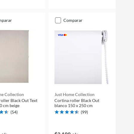
mparar
comparar
e Collection
Just Home Collection
roller Black Out Text
Cortina roller Black Out
0 cm beige
blanco 150 x 250 cm
(
54
)
(
99
)