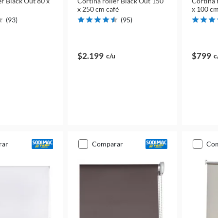
er Black Out 80 x
Cortina roller Black Out 150
Cortina 
x 250 cm café
x 100 cm
(
93
)
(
95
)
$2.199
$799
c/u
c
rar
comparar
co