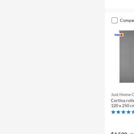
compa
Just Home C
Cortina roll
120 x 250 c