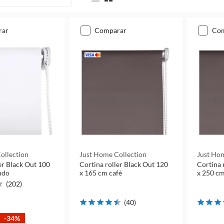
rar
comparar
co
ollection
Just Home Collection
Just Hom
er Black Out 100
Cortina roller Black Out 120
Cortina 
udo
x 165 cm café
x 250 cm
(
202
)
(
40
)
-34%