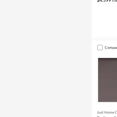
$4.599
c/
compa
Just Home C