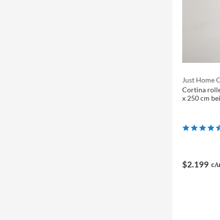
Just Home C
Cortina roll
x 250 cm be
$2.199
c/