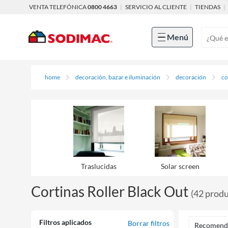
VENTA TELEFÓNICA
0800 4663
|
SERVICIO AL CLIENTE
|
TIENDAS
|
Menú
home
decoración, bazar e iluminación
decoración
co
Traslucidas
Solar screen
Cortinas Roller Black Out
(
42
produ
Filtros aplicados
Borrar filtros
Recomend