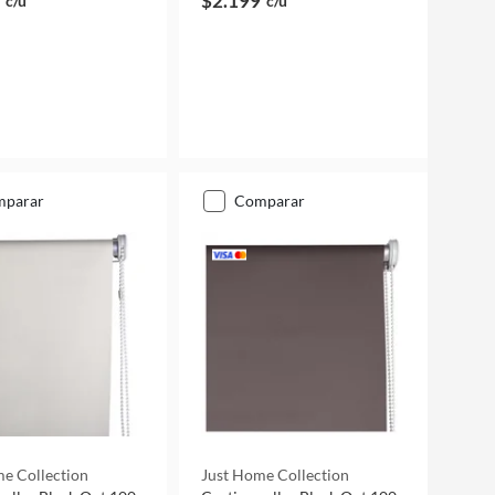
$2.199
c/u
c/u
mparar
comparar
e Collection
Just Home Collection