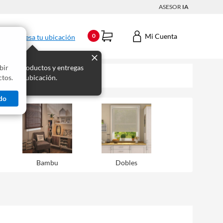
ASESOR
IA
Mi Cuenta
0
Ingresa tu ubicación
bir
s los productos y entregas
tos.
 para tu ubicación.
do
Bambu
Dobles