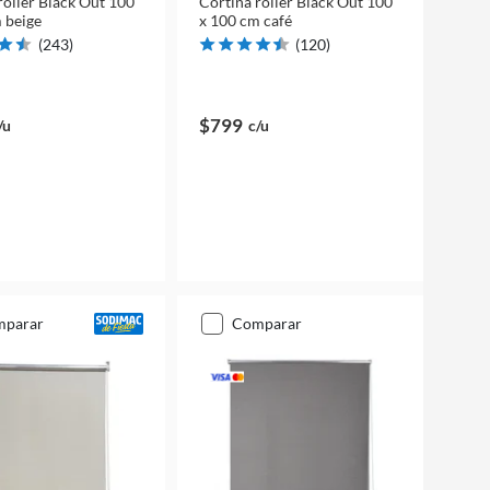
roller Black Out 100
Cortina roller Black Out 100
 beige
x 100 cm café
(
243
)
(
120
)
$799
/u
c/u
mparar
comparar