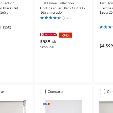
ollection
Just Home Collection
Just Hom
er Black Out
Cortina roller Black Out 80 x
Cortina 
 165 cm
165 cm crudo
120 x 25
(
181
)
(
150
)
-34%
$589
c/u
$4.599
u
$899
c/u
rar
comparar
co