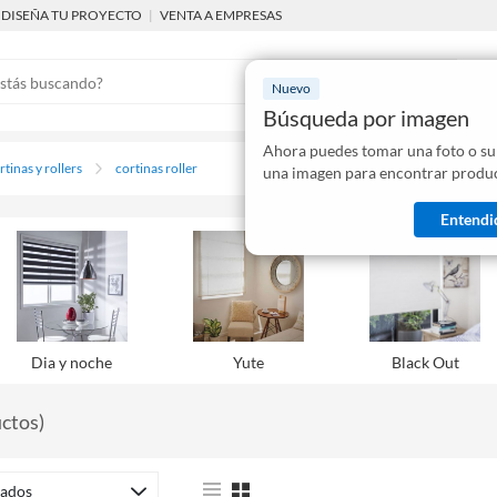
DISEÑA TU PROYECTO
|
VENTA A EMPRESAS
Nuevo
Búsqueda por imagen
Ahora puedes tomar una foto o su
Mostraremo
rtinas y rollers
cortinas roller
una imagen para encontrar produc
disponibles
Entendi
Dia y noche
Yute
Black Out
ctos
)
ados