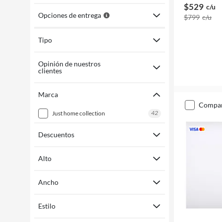
$529
c/u
Opciones de entrega
$799
c/u
Tipo
Opinión de nuestros
clientes
Marca
compa
42
just home collection
Descuentos
Alto
Ancho
Estilo