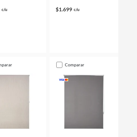
$1.699
c/u
c/u
mparar
comparar