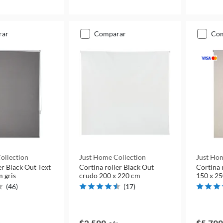
rar
comparar
co
ollection
Just Home Collection
Just Hom
er Black Out Text
Cortina roller Black Out
Cortina 
m gris
crudo 200 x 220 cm
150 x 25
(
46
)
(
17
)