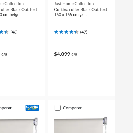
e Collection
Just Home Collection
roller Black Out Text
Cortina roller Black Out Text
0 cm beige
160 x 165 cm gris
(
46
)
(
47
)
$4.099
c/u
c/u
mparar
comparar