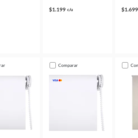
$1.199
$1.699
c/u
rar
comparar
co