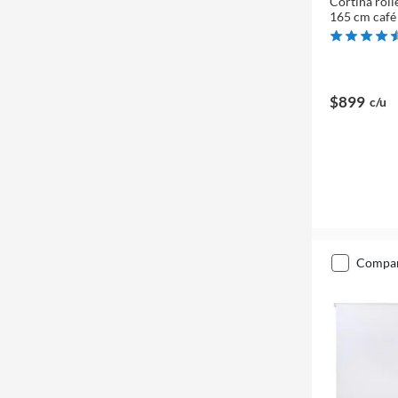
Cortina roll
165 cm café
$899
c/u
compa