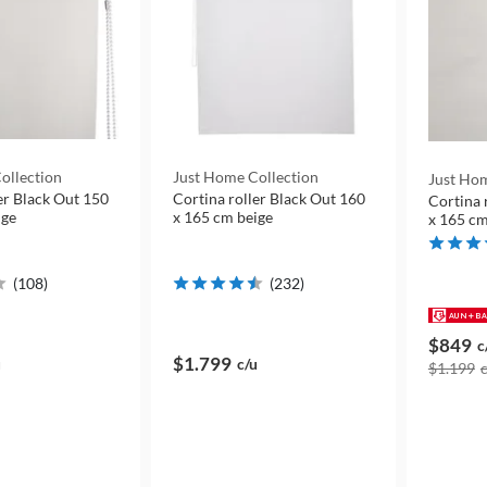
ollection
Just Home Collection
Just Hom
er Black Out 150
Cortina roller Black Out 160
Cortina 
ige
x 165 cm beige
x 165 cm
(
108
)
(
232
)
$849
c
$1.799
u
c/u
$1.199