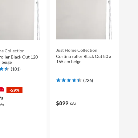
Just Home Collection
e Collection
Cortina roller Black Out 80 x
roller Black Out 120
165 cm beige
 beige
(
101
)
(
226
)
-29%
/u
$899
c/u
c/u