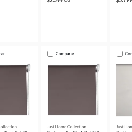
$2.599
$5.799
u
c/u
rar
comparar
co
ollection
Just Home Collection
Just Hom