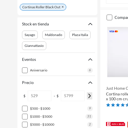
Cortinas Roller Black Out
compa
Stock en tienda
Sayago
Maldonado
Plaza Italia
Giannattasio
Eventos
6
aniversario
Precio
Just Home C
Cortina roll
-
$
$
x 100 cm cr
9
$500 - $1000
31
$1000 - $5000
2
$5000 - $10000