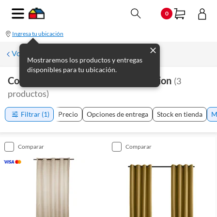
0
Ingresa tu ubicación
Volver a Cortinas y rollers
Mostraremos los productos y entregas
disponibles para tu ubicación.
Cortinas De Tela Just Home Collection
(
3
productos
)
Filtrar
(1)
Precio
Opciones de entrega
Stock en tienda
M
comparar
comparar