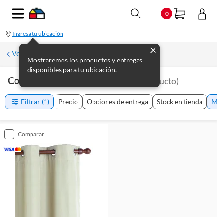
0
Ingresa tu ubicación
Volver a Cortinas y rollers
Mostraremos los productos y entregas
disponibles para tu ubicación.
Cortinas De Tela Casa Bonita
(
1
producto
)
Filtrar
(1)
Precio
Opciones de entrega
Stock en tienda
M
comparar