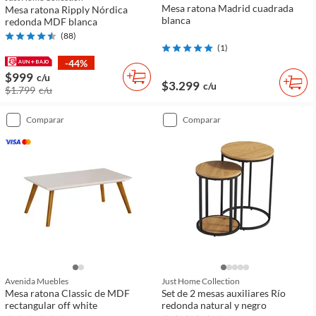
Mesa ratona Madrid cuadrada
Mesa ratona Ripply Nórdica
blanca
redonda MDF blanca
(
88
)
(
1
)
-44%
$999
c/u
$3.299
c/u
$1.799
c/u
comparar
comparar
Avenida Muebles
Just Home Collection
Mesa ratona Classic de MDF
Set de 2 mesas auxiliares Río
rectangular off white
redonda natural y negro