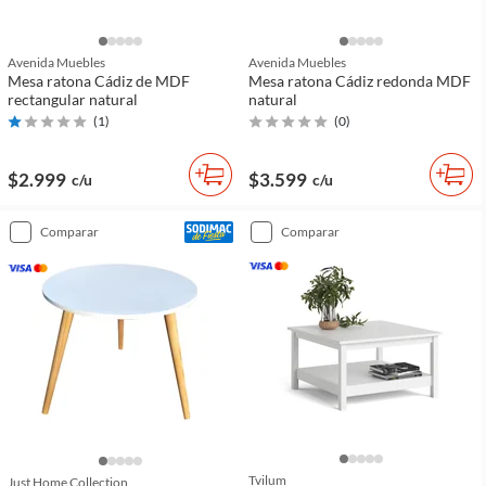
Avenida Muebles
Avenida Muebles
Mesa ratona Cádiz de MDF
Mesa ratona Cádiz redonda MDF
rectangular natural
natural
(
1
)
(
0
)
$2.999
$3.599
c/u
c/u
comparar
comparar
Tvilum
Just Home Collection