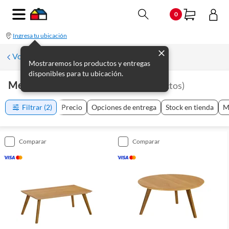
0
Ingresa tu ubicación
Volver a Muebles de living
Mostraremos los productos y entregas
disponibles para tu ubicación.
Mesas Ratonas Y Laterales
(
6
productos
)
Filtrar
(2)
Precio
Opciones de entrega
Stock en tienda
M
comparar
comparar