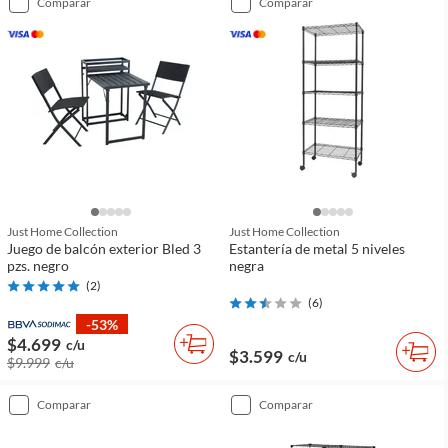
comparar
comparar
Just Home Collection
Just Home Collection
Juego de balcón exterior Bled 3
Estantería de metal 5 niveles
pzs. negro
negra
(
2
)
(
6
)
-53%
$4.699
c/u
$3.599
c/u
$9.999
c/u
comparar
comparar