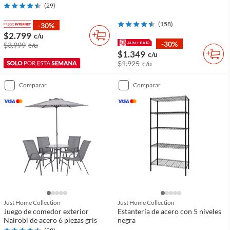
(
29
)
(
158
)
-30%
$2.799
c/u
-30%
$3.999
c/u
$1.349
c/u
$1.925
c/u
comparar
comparar
Just Home Collection
Just Home Collection
Juego de comedor exterior
Estantería de acero con 5 niveles
Nairobi de acero 6 piezas gris
negra