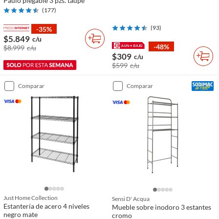
Paulo plegable 3 pzs. taupe
(
177
)
(
93
)
-35%
$5.849
c/u
-48%
$8.999
c/u
$309
c/u
$599
c/u
comparar
comparar
Just Home Collection
Sensi D' Acqua
Estantería de acero 4 niveles
Mueble sobre inodoro 3 estantes
negro mate
cromo