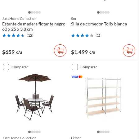
Just Home Collection
Sm
Estante de madera flotante negro
Silla de comedor Tolix blanca
60 x 25 x 3,8 cm
(
12
)
(
1
)
$659
$1.499
c/u
c/u
comparar
comparar
Just Home Collection
Fixser