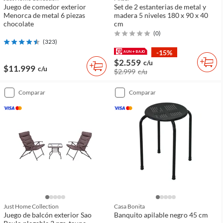
Juego de comedor exterior
Set de 2 estanterias de metal y
Menorca de metal 6 piezas
madera 5 niveles 180 x 90 x 40
chocolate
cm
(
0
)
(
323
)
-15%
$2.559
c/u
$11.999
c/u
$2.999
c/u
comparar
comparar
Just Home Collection
Casa Bonita
Juego de balcón exterior Sao
Banquito apilable negro 45 cm