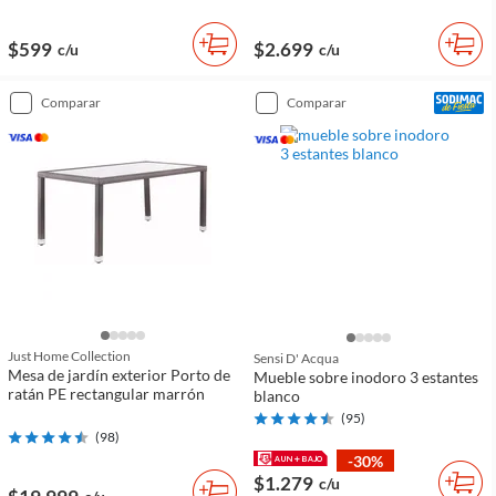
$599
$2.699
c/u
c/u
comparar
comparar
Just Home Collection
Sensi D' Acqua
Mesa de jardín exterior Porto de
Mueble sobre inodoro 3 estantes
ratán PE rectangular marrón
blanco
(
95
)
(
98
)
-30%
$1.279
c/u