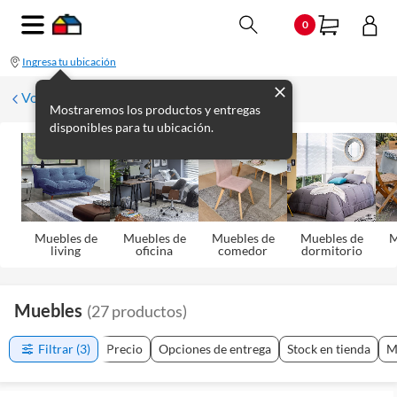
0
Ingresa tu ubicación
Volver
Mostraremos los productos y entregas
disponibles para tu ubicación.
Muebles de
Muebles de
Muebles de
Muebles de
M
living
oficina
comedor
dormitorio
Muebles
(
27
productos
)
Filtrar
(3)
Precio
Opciones de entrega
Stock en tienda
M