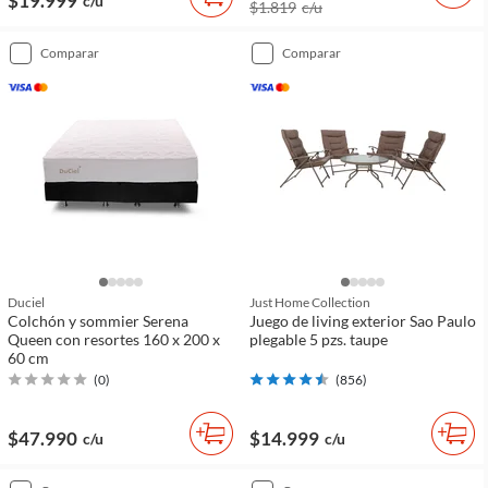
$19.999
c/u
$1.819
c/u
comparar
comparar
Duciel
Just Home Collection
Colchón y sommier Serena
Juego de living exterior Sao Paulo
Queen con resortes 160 x 200 x
plegable 5 pzs. taupe
60 cm
(
0
)
(
856
)
$47.990
$14.999
c/u
c/u