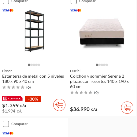
comparar
comparar
Fixser
Duciel
Estantería de metal con 5 niveles
Colchón y sommier Serena 2
180 x 90 x 40 cm
plazas con resortes 140 x 190 x
60 cm
(
0
)
(
0
)
-30%
$1.399
c/u
$36.990
c/u
$1.994
c/u
comparar