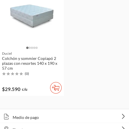
Duciel
Colchón y sommier Copiapó 2
plazas con resortes 140 x 190 x
57 cm
(
0
)
$29.590
c/u
Medio de pago