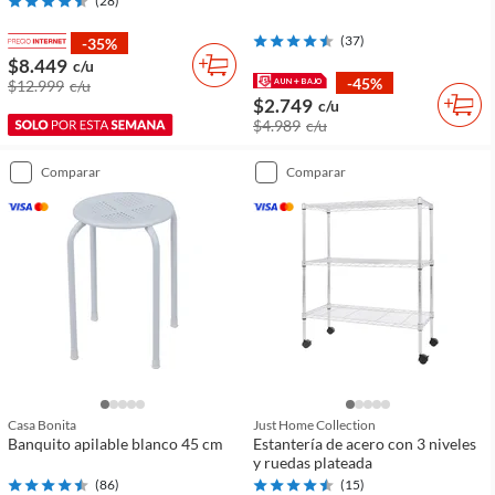
(
28
)
(
37
)
-35%
$8.449
c/u
-45%
$12.999
c/u
$2.749
c/u
$4.989
c/u
comparar
comparar
Casa Bonita
Just Home Collection
Banquito apilable blanco 45 cm
Estantería de acero con 3 niveles
y ruedas plateada
(
86
)
(
15
)