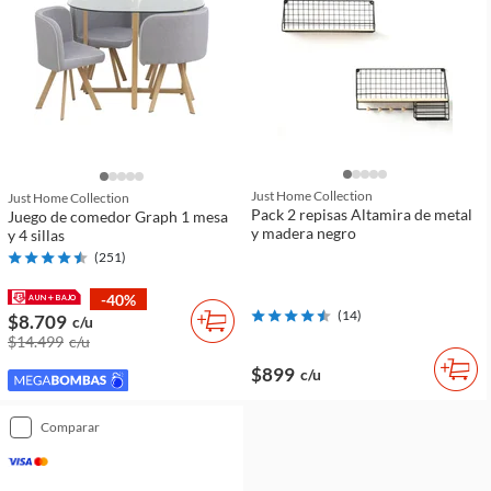
Just Home Collection
Just Home Collection
Pack 2 repisas Altamira de metal
Juego de comedor Graph 1 mesa
y madera negro
y 4 sillas
(
251
)
-40%
(
14
)
$8.709
c/u
$14.499
c/u
$899
c/u
comparar