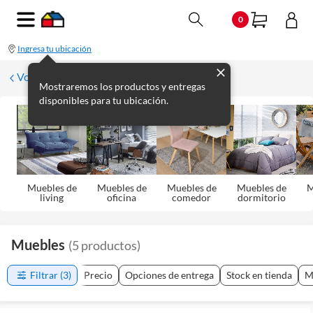
0
Ingresa tu ubicación
Volver
Mostraremos los productos y entregas
disponibles para tu ubicación.
Muebles de
Muebles de
Muebles de
Muebles de
M
living
oficina
comedor
dormitorio
Muebles
(
5
productos
)
Filtrar
(3)
Precio
Opciones de entrega
Stock en tienda
M