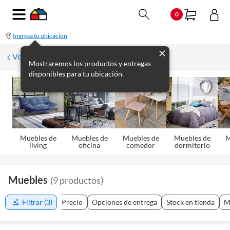
0
Ingresa tu ubicación
Volver
Mostraremos los productos y entregas
disponibles para tu ubicación.
Muebles de
Muebles de
Muebles de
Muebles de
M
living
oficina
comedor
dormitorio
Muebles
(
9
productos
)
Filtrar
(3)
Precio
Opciones de entrega
Stock en tienda
M