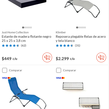
Just Home Collection
Klimber
Estante de madera flotante negro
Reposera plegable Relax de acero
25 x 25 x 3,8 cm
y tela blanco
(
62
)
(
31
)
$449
$2.299
c/u
c/u
comparar
comparar