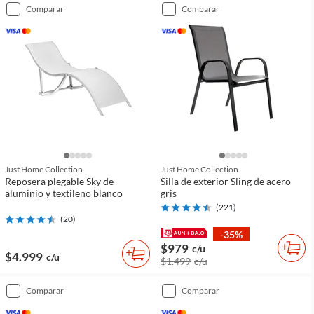
comparar
comparar
Just Home Collection
Just Home Collection
Reposera plegable Sky de
Silla de exterior Sling de acero
aluminio y textileno blanco
gris
(
221
)
(
20
)
-35%
$979
c/u
$4.999
c/u
$1.499
c/u
comparar
comparar