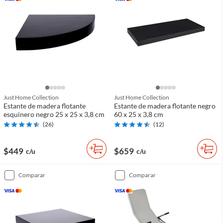
Just Home Collection
Just Home Collection
Estante de madera flotante
Estante de madera flotante negro
esquinero negro 25 x 25 x 3,8 cm
60 x 25 x 3,8 cm
(
26
)
(
12
)
$449
$659
c/u
c/u
comparar
comparar