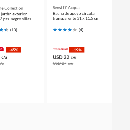
Sensi D' Acqua
e Collection
Bacha de apoyo circular
 jardín exterior
transparente 31 x 11.5 cm
3 pzs. negro sillas
(
10
)
(
4
)
-45%
-19%
USD 22
c/u
c/u
c/u
USD 27
c/u