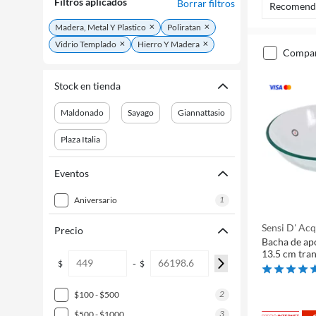
Filtros aplicados
Borrar filtros
Recomend
Madera, Metal Y Plastico
Poliratan
Vidrio Templado
Hierro Y Madera
compa
Stock en tienda
Maldonado
Sayago
Giannattasio
Plaza Italia
Eventos
1
aniversario
Sensi D' Ac
Precio
Bacha de apo
13.5 cm tra
-
$
$
2
$100 - $500
3
$500 - $1000