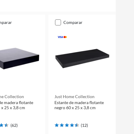
mparar
comparar
e Collection
Just Home Collection
de madera flotante
Estante de madera flotante
 x 25 x 3,8 cm
negro 60 x 25 x 3,8 cm
(
62
)
(
12
)