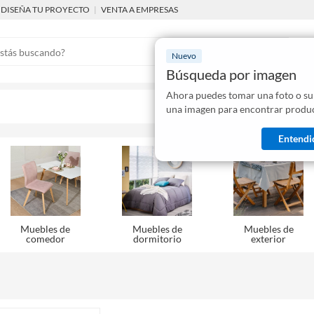
DISEÑA TU PROYECTO
|
VENTA A EMPRESAS
Nuevo
Búsqueda por imagen
Ahora puedes tomar una foto o su
Mostraremo
una imagen para encontrar produc
disponibles
Entendi
Muebles de
Muebles de
Muebles de
comedor
dormitorio
exterior