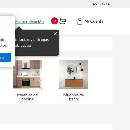
ASESOR
IA
Mi Cuenta
0
Ingresa tu ubicación
bir
s los productos y entregas
tos.
 para tu ubicación.
do
Muebles de
Muebles de
cocina
baño