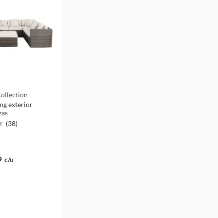
ollection
ing exterior
zas
(
38
)
9
c/u