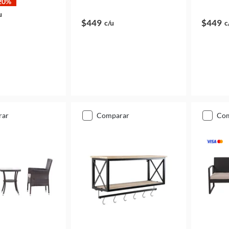
20%
u
$449
$449
c/u
c
rar
comparar
co