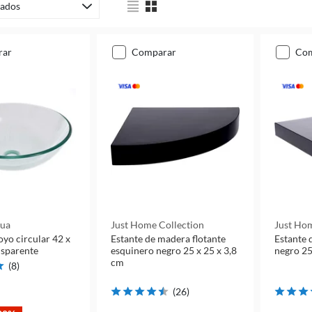
ados
rar
comparar
co
qua
Just Home Collection
Just Hom
yo circular 42 x
Estante de madera flotante
Estante 
nsparente
esquinero negro 25 x 25 x 3,8
negro 25
cm
(
8
)
(
26
)