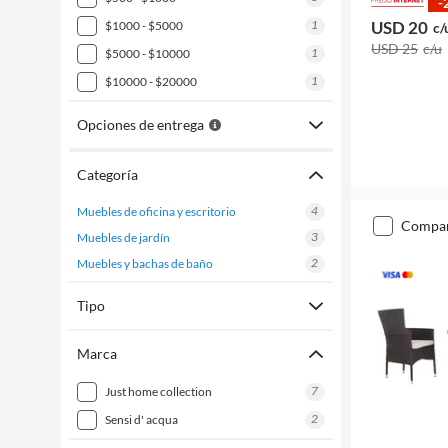
-
1
USD 20
$1000 - $5000
c/
USD 25
c/u
1
$5000 - $10000
1
$10000 - $20000
Opciones de entrega
Categoría
4
muebles de oficina y escritorio
compa
3
muebles de jardín
2
muebles y bachas de baño
Tipo
Marca
7
just home collection
2
sensi d' acqua