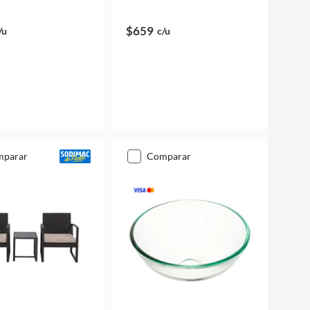
$659
/u
c/u
mparar
comparar