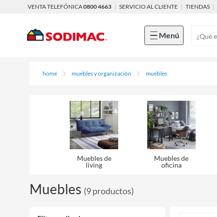
VENTA TELEFÓNICA
0800 4663
|
SERVICIO AL CLIENTE
|
TIENDAS
|
Menú
home
muebles y organización
muebles
Muebles de
Muebles de
living
oficina
Muebles
(
9
productos
)