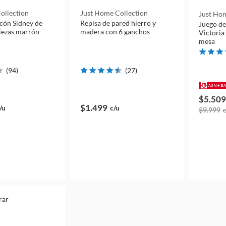
ollection
Just Home Collection
Just Hom
lcón Sidney de
Repisa de pared hierro y
Juego de
piezas marrón
madera con 6 ganchos
Victoria 
mesa
(
94
)
(
27
)
$5.509
$1.499
/u
c/u
$9.999
rar