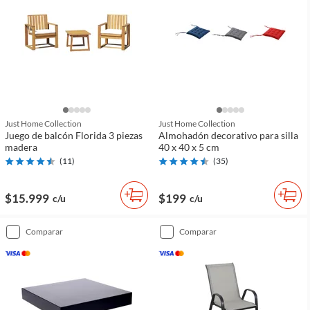
Just Home Collection
Just Home Collection
Juego de balcón Florida 3 piezas
Almohadón decorativo para silla
madera
40 x 40 x 5 cm
(
11
)
(
35
)
$15.999
$199
c/u
c/u
comparar
comparar