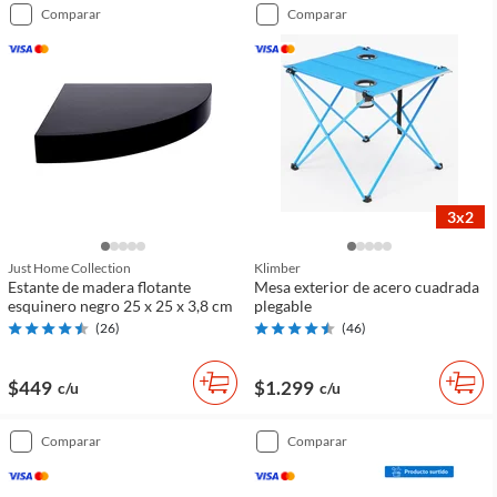
comparar
comparar
3x2
Just Home Collection
Klimber
Estante de madera flotante
Mesa exterior de acero cuadrada
esquinero negro 25 x 25 x 3,8 cm
plegable
(
26
)
(
46
)
$449
$1.299
c/u
c/u
comparar
comparar