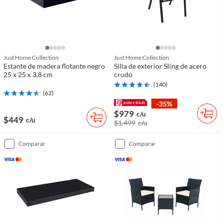
Just Home Collection
Just Home Collection
Estante de madera flotante negro
Silla de exterior Sling de acero
25 x 25 x 3,8 cm
crudo
(
140
)
(
62
)
-35%
$979
c/u
$449
c/u
$1.499
c/u
comparar
comparar