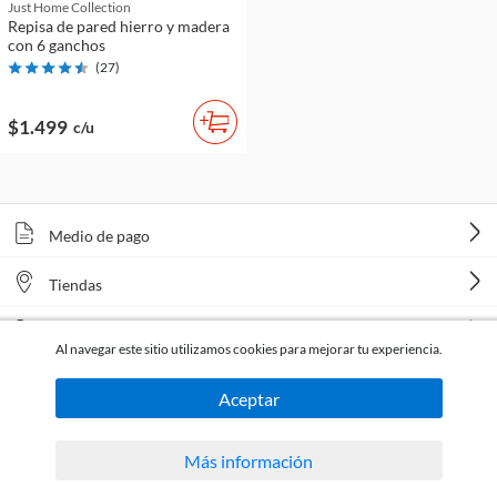
Just Home Collection
Repisa de pared hierro y madera
con 6 ganchos
(
27
)
$1.499
c/u
Medio de pago
Tiendas
Venta telefónica
Al navegar este sitio utilizamos cookies para mejorar tu experiencia.
Aceptar
Más información
Todos los derechos reservados Homecenter Sodimac S.A. | R.U.T. 216996650015.