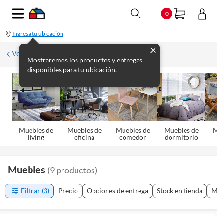
0
Ingresa tu ubicación
Volver
Mostraremos los productos y entregas
disponibles para tu ubicación.
Muebles de
Muebles de
Muebles de
Muebles de
M
living
oficina
comedor
dormitorio
Muebles
(
9
productos
)
Filtrar
(3)
Precio
Opciones de entrega
Stock en tienda
M