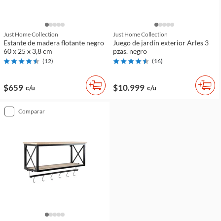
Just Home Collection
Just Home Collection
Estante de madera flotante negro
Juego de jardín exterior Arles 3
60 x 25 x 3,8 cm
pzas. negro
(
12
)
(
16
)
$659
$10.999
c/u
c/u
comparar