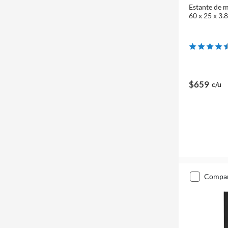
Estante de m
60 x 25 x 3.
$659
c/u
compa