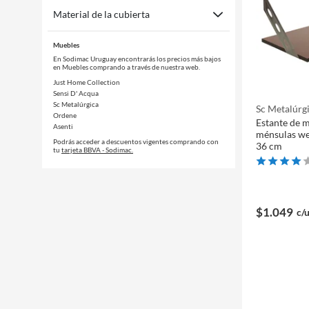
Material de la cubierta
Muebles
En Sodimac Uruguay encontrarás los precios más bajos
en Muebles comprando a través de nuestra web.
Just Home Collection
Sensi D' Acqua
Sc Metalúrgica
Sc Metalúrg
Ordene
Estante de 
Asenti
ménsulas we
Podrás acceder a descuentos vigentes comprando con
36 cm
tu
tarjeta BBVA - Sodimac.
$1.049
c/