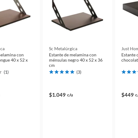
ica
Sc Metalúrgica
Just Hom
melamina con
Estante de melamina con
Estante 
ngue 40 x 52 x
ménsulas negro 40 x 52 x 36
chocolat
cm
(
1
)
(
3
)
$1.049
$449
u
c/u
c