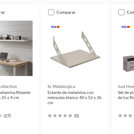
rar
comparar
co
ollection
Sc Metalúrgica
Just Hom
elamina flotante
Estante de melamina con
Set de p
x 25 x 4 cm
ménsulas blanco 40 x 52 x 36
de luz Rí
cm
(
27
)
(
0
)