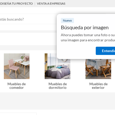
DISEÑA TU PROYECTO
|
VENTA A EMPRESAS
Nuevo
Búsqueda por imagen
Ahora puedes tomar una foto o su
Mostraremo
una imagen para encontrar produc
disponibles
Entendi
Muebles de
Muebles de
Muebles de
comedor
dormitorio
exterior