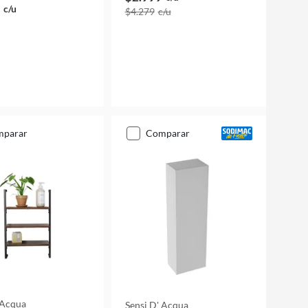
c/u
$4.279
c/u
mparar
comparar
 Acqua
Sensi D' Acqua