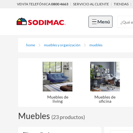
VENTA TELEFÓNICA
0800 4663
|
SERVICIO AL CLIENTE
|
TIENDAS
|
Menú
home
muebles y organización
muebles
Muebles de
Muebles de
living
oficina
Muebles
(
23
productos
)