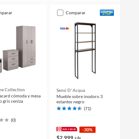
mparar
comparar
e Collection
Sensi D' Acqua
lacard cómoda y mesa
Mueble sobre inodoro 3
o gris ceniza
estantes negro
(
71
)
(
0
)
-30%
$2.999
c/u