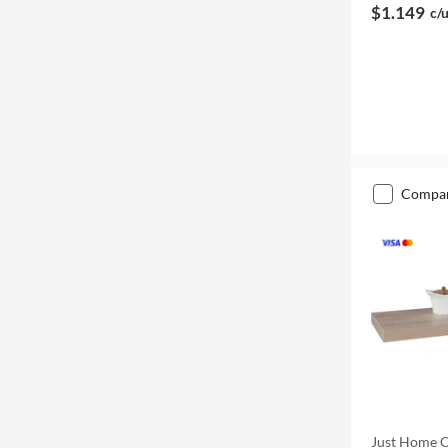
$1.149
c/
compa
Just Home C