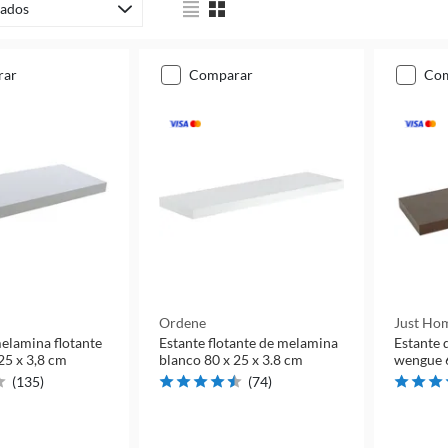
ados
rar
comparar
co
Ordene
Just Hom
elamina flotante
Estante flotante de melamina
Estante 
25 x 3,8 cm
blanco 80 x 25 x 3.8 cm
wengue 6
(
135
)
(
74
)