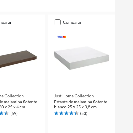
mparar
comparar
e Collection
Just Home Collection
de melamina flotante
Estante de melamina flotante
0 x 25 x 4 cm
blanco 25 x 25 x 3,8 cm
(
59
)
(
53
)