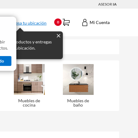
ASESOR
IA
Mi Cuenta
0
Ingresa tu ubicación
bir
s los productos y entregas
tos.
 para tu ubicación.
do
Muebles de
Muebles de
cocina
baño