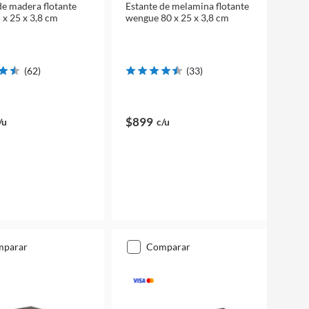
de madera flotante
Estante de melamina flotante
 x 25 x 3,8 cm
wengue 80 x 25 x 3,8 cm
(
62
)
(
33
)
$899
/u
c/u
mparar
comparar