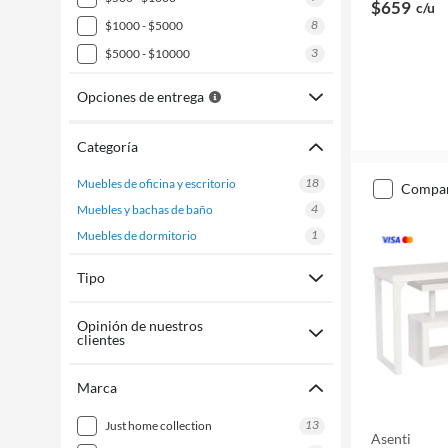
$659
c/u
8
$1000 - $5000
3
$5000 - $10000
Opciones de entrega
Categoría
18
muebles de oficina y escritorio
compa
4
muebles y bachas de baño
1
muebles de dormitorio
Tipo
Opinión de nuestros
clientes
Marca
13
just home collection
Asenti