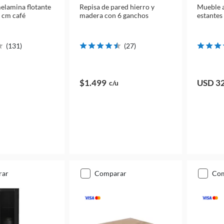
elamina flotante
Repisa de pared hierro y
Mueble a
8 cm café
madera con 6 ganchos
estantes
(
131
)
(
27
)
$1.499
USD 3
c/u
rar
comparar
co