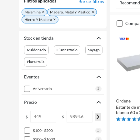
Filtros aplicados
Borrar filtros
Recomend
Melamina
Madera, Metal Y Plastico
Hierro Y Madera
compa
Stock en tienda
Maldonado
Giannattasio
Sayago
Plaza Italia
Eventos
3
aniversario
Ordene
Precio
Estante de m
blanco 60 x 
-
$
$
5
$100 - $500
7
$500 - $1000