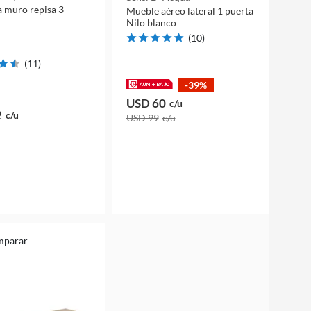
 muro repisa 3
Mueble aéreo lateral 1 puerta
Nilo blanco
(
10
)
(
11
)
-39%
USD 60
c/u
2
c/u
USD 99
c/u
mparar