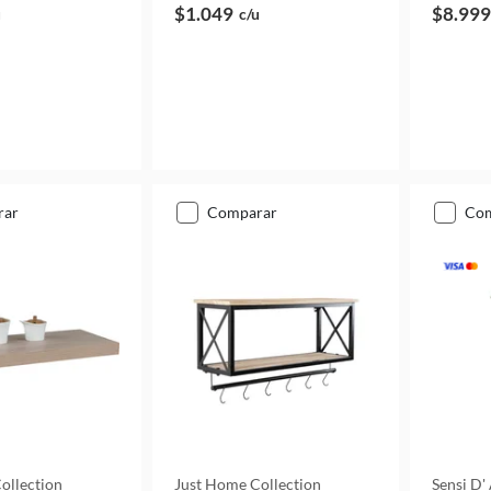
$1.049
$8.999
u
c/u
rar
comparar
co
ollection
Just Home Collection
Sensi D'