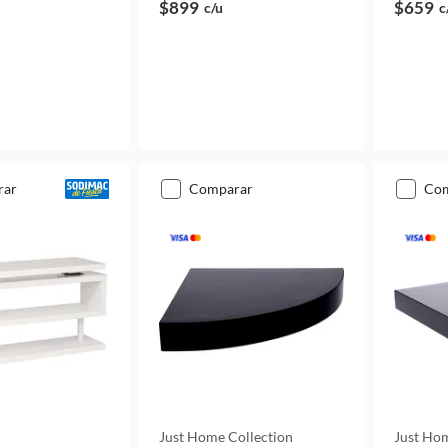
$899
$659
c/u
c
rar
comparar
co
Just Home Collection
Just Hom