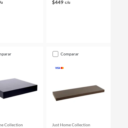
$449
/u
c/u
mparar
comparar
e Collection
Just Home Collection