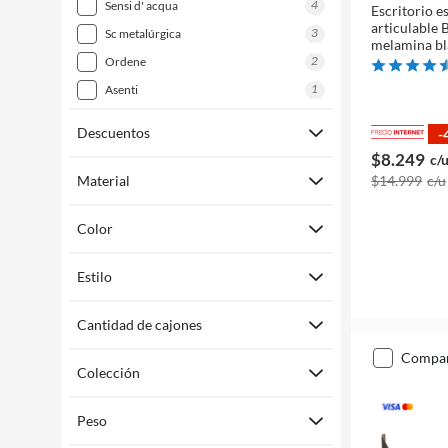
4
sensi d' acqua
Escritorio e
articulable 
3
sc metalúrgica
melamina b
2
ordene
1
asenti
Descuentos
-
$8.249
c/
Material
$14.999
c/u
Color
Estilo
Cantidad de cajones
compa
Colección
Peso