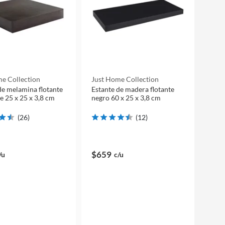
e Collection
Just Home Collection
de melamina flotante
Estante de madera flotante
e 25 x 25 x 3,8 cm
negro 60 x 25 x 3,8 cm
(
26
)
(
12
)
$659
/u
c/u