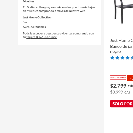
Muebles
En Sodimac Uruguay encontrarás los precios más bajos
en Muebles comprando a través de nuestra web.
Just Home Collection
Sm
Avenida Muebles
Podrás acceder a descuentos vigentes comprando con
tu
tarjeta BBVA - Sodimac.
Just Home C
Banco de jar
negro
-
$2.799
c/
$3.999
c/u