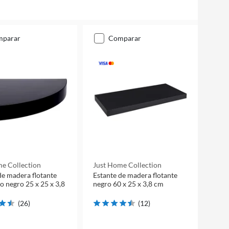
mparar
comparar
e Collection
Just Home Collection
de madera flotante
Estante de madera flotante
o negro 25 x 25 x 3,8
negro 60 x 25 x 3,8 cm
(
26
)
(
12
)