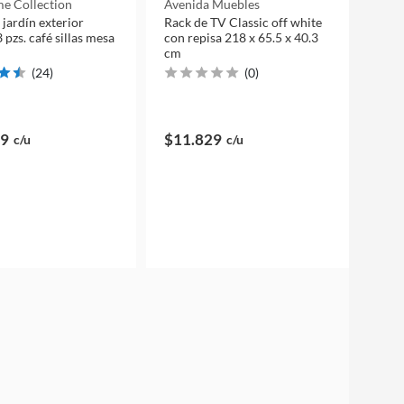
e Collection
Avenida Muebles
 jardín exterior
Rack de TV Classic off white
 pzs. café sillas mesa
con repisa 218 x 65.5 x 40.3
cm
(
24
)
(
0
)
99
$11.829
c/u
c/u