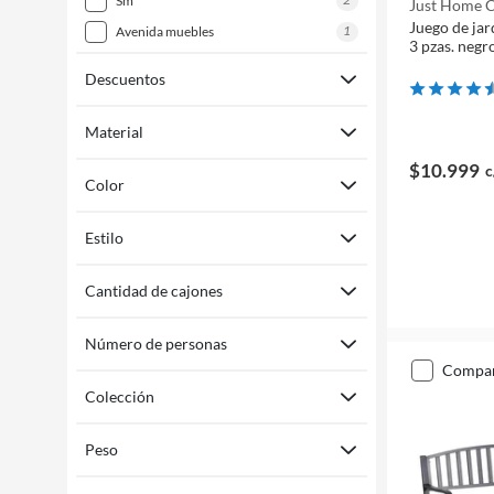
sm
Just Home C
Juego de jar
1
avenida muebles
3 pzas. negr
Descuentos
Material
$10.999
c
Color
Estilo
Cantidad de cajones
Número de personas
compa
Colección
Peso