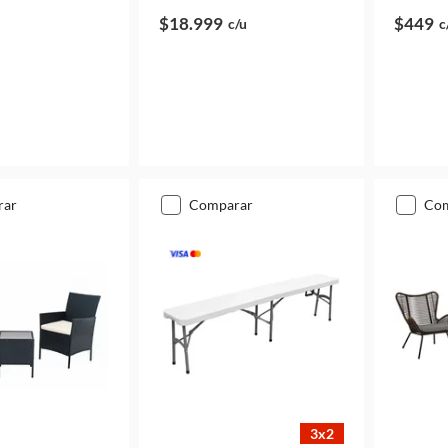
$18.999
$449
c/u
c
rar
comparar
co
3x2