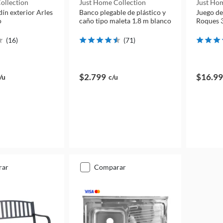
ollection
Just Home Collection
Just Hom
dín exterior Arles
Banco plegable de plástico y
Juego de
o
caño tipo maleta 1.8 m blanco
Roques 3
(
16
)
(
71
)
$2.799
$16.9
/u
c/u
rar
comparar