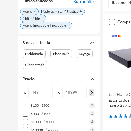
Filtros aplicados
Borrar filtros
Recomend
Acero
Madera, Metal Y Plastico
Mdf Y Mdp
compa
Acero Inoxidable Inoxidable
Stock en tienda
Maldonado
Plaza Italia
Sayago
Giannattasio
Precio
-
$
$
Just Home C
Estante de m
negro 25 x 2
2
$100 - $500
1
$500 - $1000
3
$1000 - $5000
4
$10000 - $20000