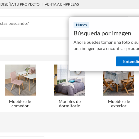
DISEÑA TU PROYECTO
|
VENTA A EMPRESAS
Nuevo
Búsqueda por imagen
Ahora puedes tomar una foto o su
Mostraremo
una imagen para encontrar produc
disponibles
Entendi
Muebles de
Muebles de
Muebles de
comedor
dormitorio
exterior