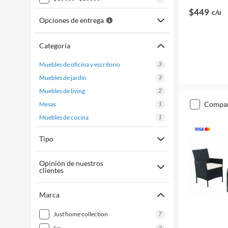
$449
c/u
Opciones de entrega
Categoría
3
muebles de oficina y escritorio
3
muebles de jardín
2
muebles de living
1
compa
mesas
1
muebles de cocina
Tipo
Opinión de nuestros
clientes
Marca
7
just home collection
2