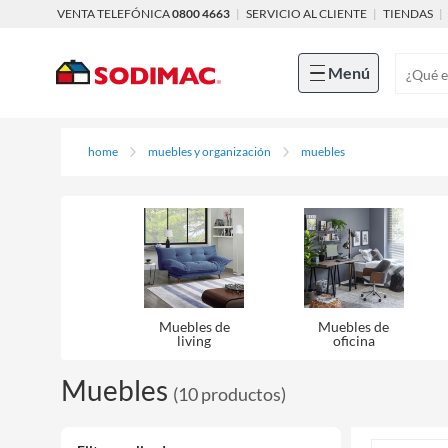
VENTA TELEFÓNICA
0800 4663
|
SERVICIO AL CLIENTE
|
TIENDAS
|
Menú
home
muebles y organización
muebles
Muebles de
Muebles de
living
oficina
Muebles
(
10
productos
)