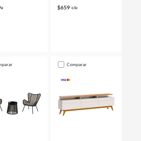
$659
/u
c/u
mparar
comparar