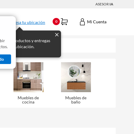
ASESOR
IA
Mi Cuenta
0
Ingresa tu ubicación
bir
s los productos y entregas
tos.
 para tu ubicación.
do
Muebles de
Muebles de
cocina
baño