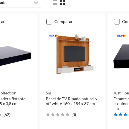
ados
rar
comparar
co
ollection
Sm
Just Hom
adera flotante
Panel de TV Ripado natural y
Estante 
5 x 3,8 cm
off white 160 x 184 x 37 cm
esquiner
cm
(
62
)
(
0
)