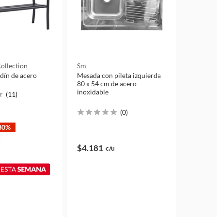
ollection
Sm
dín de acero
Mesada con pileta izquierda
80 x 54 cm de acero
inoxidable
(
11
)
(
0
)
30%
u
$4.181
c/u