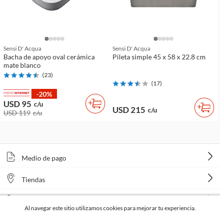
Sensi D' Acqua
Sensi D' Acqua
Bacha de apoyo oval cerámica
Pileta simple 45 x 58 x 22.8 cm
mate blanco
(
23
)
(
17
)
-20%
USD 95
c/u
USD 215
c/u
USD 119
c/u
Medio de pago
Tiendas
Venta telefónica
Al navegar este sitio utilizamos cookies para mejorar tu experiencia.