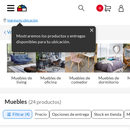
0
Ingresa tu ubicación
Volver
Mostraremos los productos y entregas
disponibles para tu ubicación.
Muebles de
Muebles de
Muebles de
Muebles de
M
living
oficina
comedor
dormitorio
Muebles
(
24
productos
)
Filtrar
(4)
Precio
Opciones de entrega
Stock en tienda
M