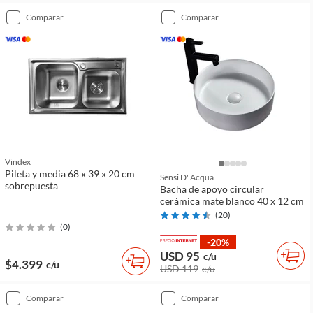
comparar
comparar
Vindex
Pileta y media 68 x 39 x 20 cm
Sensi D' Acqua
sobrepuesta
Bacha de apoyo circular
cerámica mate blanco 40 x 12 cm
(
20
)
(
0
)
-20%
USD 95
c/u
$4.399
c/u
USD 119
c/u
comparar
comparar