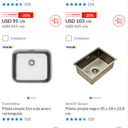
(
21
)
(
11
)
-20%
-20%
USD 95
USD 103
c/u
c/u
USD 119
c/u
USD 129
c/u
comparar
comparar
Tramontina
Sensi D' Acqua
Pileta simple Dora de acero
Pileta simple negro 45 x 58 x 22.8
rectangular
cm
(
12
)
(
12
)