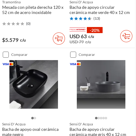
Tramontina
Sensi D' Acqua
Mesada con pileta derecha 120 x
Bacha de apoyo circular
52 cm de acero inoxidable
cerámica mate verde 40 x 12 cm
(
13
)
(
0
)
-20%
USD 63
c/u
$5.579
c/u
USD 79
c/u
comparar
comparar
Sensi D' Acqua
Sensi D' Acqua
Bacha de apoyo oval cerámica
Bacha de apoyo circular
mate negro
cerámica mate gris 40 x 12 cm