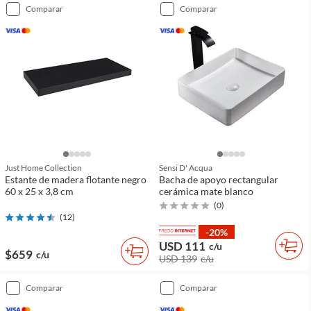
comparar
comparar
Just Home Collection
Sensi D' Acqua
Estante de madera flotante negro
Bacha de apoyo rectangular
60 x 25 x 3,8 cm
cerámica mate blanco
(
0
)
(
12
)
-20%
USD 111
c/u
$659
c/u
USD 139
c/u
comparar
comparar