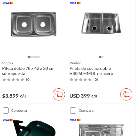
Vindex
Vindex
Pileta doble 78 x 42 x 20 cm
Pileta de cocina doble
sobrepuesta
VI8350HMDL de acero
(
0
)
(
0
)
$3.899
USD 399
c/u
c/u
comparar
comparar