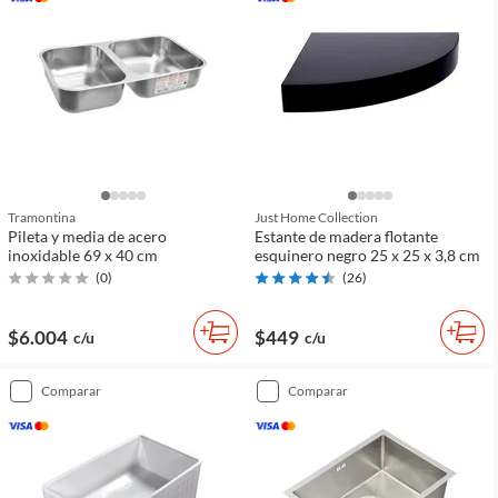
Tramontina
Just Home Collection
Pileta y media de acero
Estante de madera flotante
inoxidable 69 x 40 cm
esquinero negro 25 x 25 x 3,8 cm
(
0
)
(
26
)
$6.004
$449
c/u
c/u
comparar
comparar