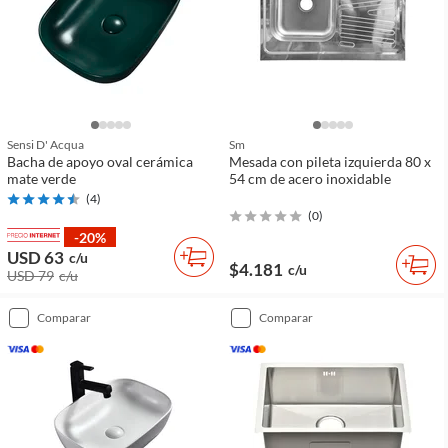
Sensi D' Acqua
Sm
Bacha de apoyo oval cerámica
Mesada con pileta izquierda 80 x
mate verde
54 cm de acero inoxidable
(
4
)
(
0
)
-20%
USD 63
c/u
$4.181
c/u
USD 79
c/u
comparar
comparar