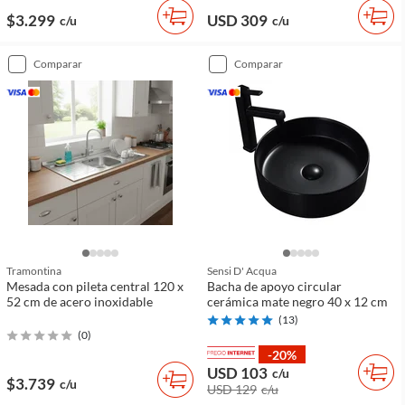
$3.299
USD 309
c/u
c/u
comparar
comparar
Tramontina
Sensi D' Acqua
Mesada con pileta central 120 x
Bacha de apoyo circular
52 cm de acero inoxidable
cerámica mate negro 40 x 12 cm
(
13
)
(
0
)
-20%
USD 103
c/u
$3.739
c/u
USD 129
c/u