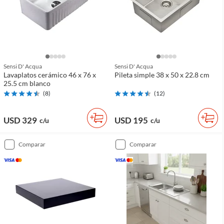
Sensi D' Acqua
Sensi D' Acqua
Lavaplatos cerámico 46 x 76 x
Pileta simple 38 x 50 x 22.8 cm
25.5 cm blanco
(
8
)
(
12
)
USD 329
USD 195
c/u
c/u
comparar
comparar