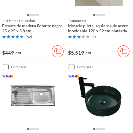
Just Home Collection
Tramontina
Estante de madera flotante negro
Mesada pileta izquierda de acero
25 x 25 x 3,8 cm
inoxidable 120 x 52 cm plateada
(
62
)
(
1
)
$449
$5.519
c/u
c/u
comparar
comparar