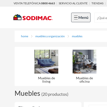
VENTA TELEFÓNICA
0800 4663
|
SERVICIO AL CLIENTE
|
TIENDAS
|
Menú
home
muebles y organización
muebles
Muebles de
Muebles de
living
oficina
Muebles
(
20
productos
)