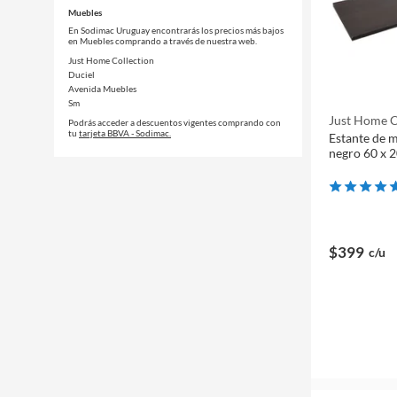
Muebles
En Sodimac Uruguay encontrarás los precios más bajos
en Muebles comprando a través de nuestra web.
Just Home Collection
Duciel
Avenida Muebles
Sm
Just Home C
Podrás acceder a descuentos vigentes comprando con
tu
tarjeta BBVA - Sodimac.
Estante de m
negro 60 x 2
$399
c/u