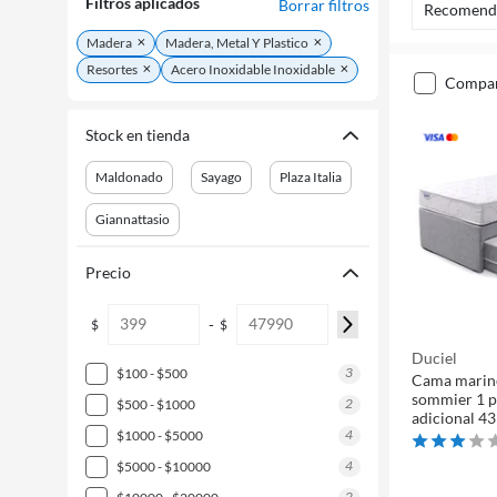
Filtros aplicados
Borrar filtros
Recomend
Madera
Madera, Metal Y Plastico
Resortes
Acero Inoxidable Inoxidable
compa
Stock en tienda
Maldonado
Sayago
Plaza Italia
Giannattasio
Precio
-
$
$
Duciel
3
$100 - $500
Cama marine
sommier 1 p
2
$500 - $1000
adicional 43
4
$1000 - $5000
4
$5000 - $10000
2