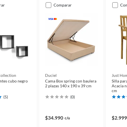
rar
comparar
co
ollection
Duciel
Just Hom
antes cubo negro
Cama Box spring con baulera
Silla pa
2 plazas 140 x 190 x 39 cm
Acacia n
cm
(
5
)
(
0
)
$34.990
$2.999
c/u