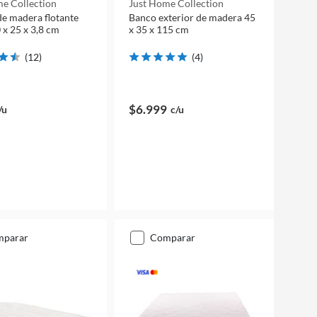
e Collection
Just Home Collection
de madera flotante
Banco exterior de madera 45
 x 25 x 3,8 cm
x 35 x 115 cm
(
12
)
(
4
)
$6.999
/u
c/u
mparar
comparar