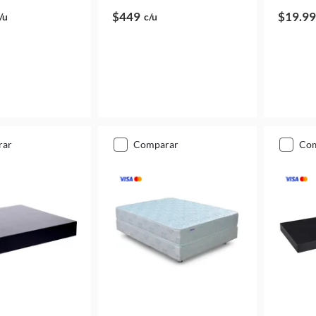
$449
$19.9
/u
c/u
rar
comparar
co