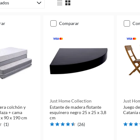
ados
rar
comparar
co
Just Home Collection
Just Hom
ra colchón y
Estante de madera flotante
Juego de
laza + cama
esquinero negro 25 x 25 x 3,8
Catania 
 x 90 x 190 cm
cm
(
1
)
(
26
)