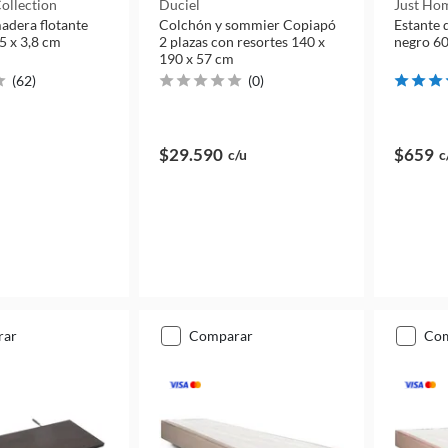
ollection
Duciel
Just Hom
adera flotante
Colchón y sommier Copiapó
Estante 
5 x 3,8 cm
2 plazas con resortes 140 x
negro 60
190 x 57 cm
(
62
)
(
0
)
$29.590
$659
c/u
c
rar
comparar
co