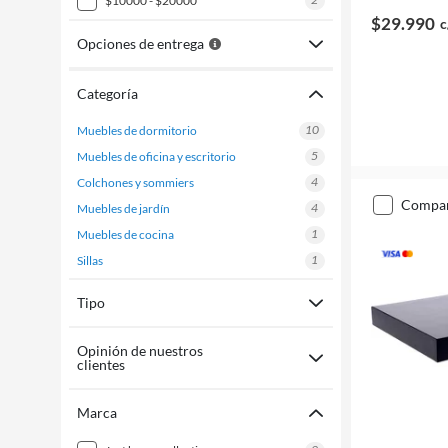
$10000 - $20000
$29.990
c
Opciones de entrega
Categoría
10
muebles de dormitorio
5
muebles de oficina y escritorio
4
colchones y sommiers
compa
4
muebles de jardín
1
muebles de cocina
1
sillas
Tipo
Opinión de nuestros
clientes
Marca