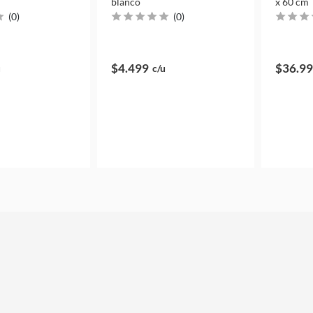
blanco
x 60 cm
(
0
)
(
0
)
$4.499
$36.9
u
c/u