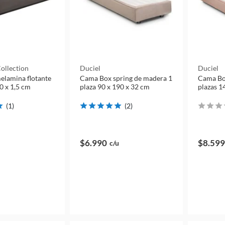
ollection
Duciel
Duciel
elamina flotante
Cama Box spring de madera 1
Cama Bo
0 x 1,5 cm
plaza 90 x 190 x 32 cm
plazas 1
(
1
)
(
2
)
$6.990
$8.599
c/u