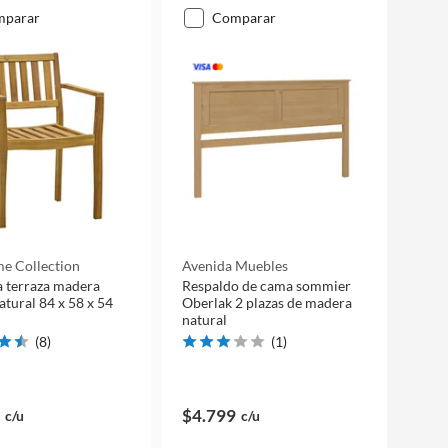
mparar
comparar
e Collection
Avenida Muebles
ra terraza madera
Respaldo de cama sommier
atural 84 x 58 x 54
Oberlak 2 plazas de madera
natural
(
8
)
(
1
)
$4.799
c/u
c/u