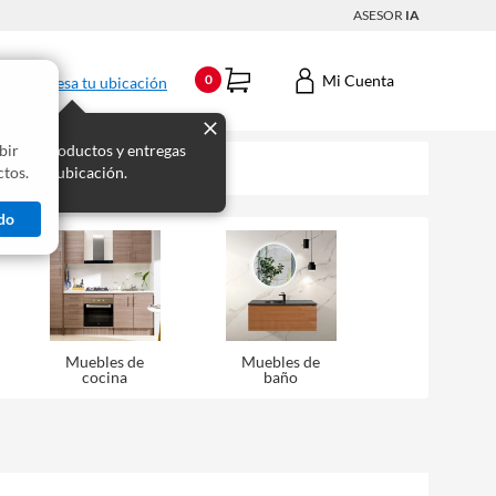
ASESOR
IA
Mi Cuenta
0
Ingresa tu ubicación
bir
s los productos y entregas
tos.
 para tu ubicación.
do
Muebles de
Muebles de
cocina
baño