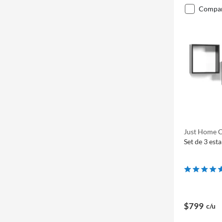
compa
Just Home C
Set de 3 est
$799
c/u