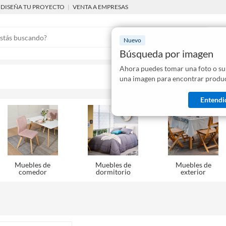
DISEÑA TU PROYECTO
|
VENTA A EMPRESAS
Nuevo
Búsqueda por imagen
Ahora puedes tomar una foto o su
Mostraremo
una imagen para encontrar produc
disponibles
Entendi
Muebles de
Muebles de
Muebles de
comedor
dormitorio
exterior