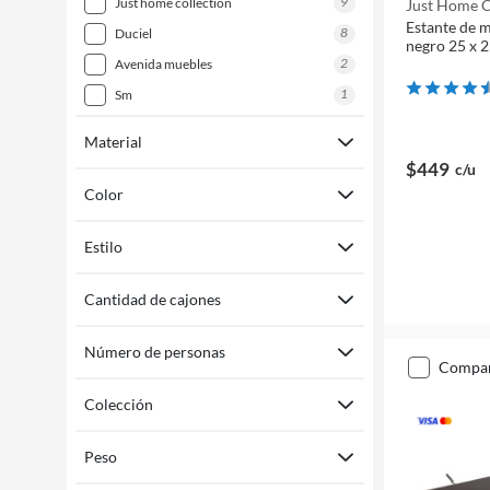
9
just home collection
Just Home C
Estante de m
8
duciel
negro 25 x 2
2
avenida muebles
1
sm
Material
$449
c/u
Color
Estilo
Cantidad de cajones
Número de personas
compa
Colección
Peso