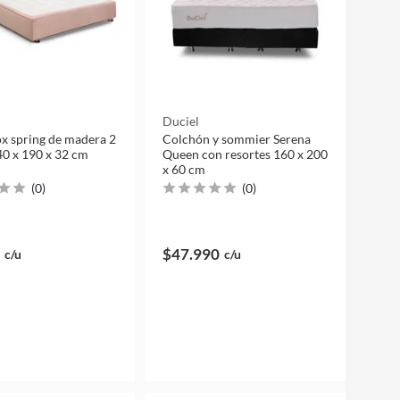
Duciel
x spring de madera 2
Colchón y sommier Serena
40 x 190 x 32 cm
Queen con resortes 160 x 200
x 60 cm
(
0
)
(
0
)
$47.990
c/u
c/u