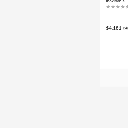
inoxidable
$4.181
c/