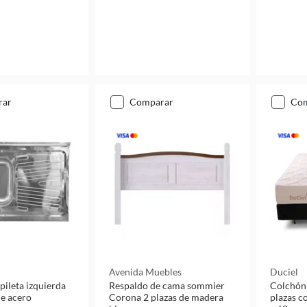
rar
comparar
co
Avenida Muebles
Duciel
pileta izquierda
Respaldo de cama sommier
Colchón
de acero
Corona 2 plazas de madera
plazas c