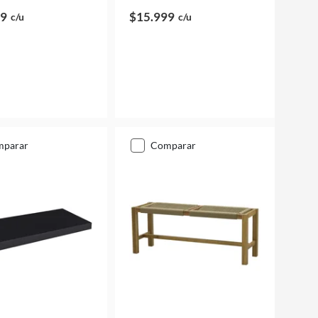
99
$15.999
c/u
c/u
mparar
comparar