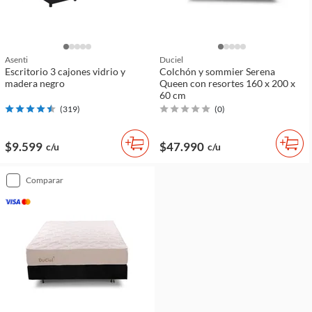
Asenti
Duciel
Escritorio 3 cajones vidrio y
Colchón y sommier Serena
madera negro
Queen con resortes 160 x 200 x
60 cm
(
319
)
(
0
)
$9.599
$47.990
c/u
c/u
comparar