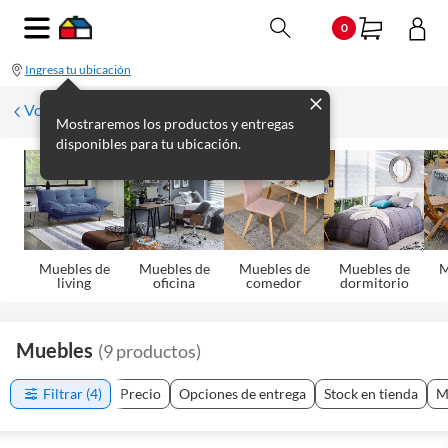
0
Ingresa tu ubicación
Volver
Mostraremos los productos y entregas
disponibles para tu ubicación.
Muebles de
Muebles de
Muebles de
Muebles de
M
living
oficina
comedor
dormitorio
Muebles
(
9
productos
)
Filtrar
(4)
Precio
Opciones de entrega
Stock en tienda
M