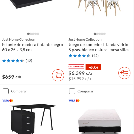
Just Home Collection
Just Home Collection
Estante de madera flotante negro
Juego de comedor Irlanda vidrio
60 x 25 x 3,8 cm
5 pzas. blanco natural mesa sillas
(
42
)
(
12
)
-60%
$6.399
c/u
$659
c/u
$15.999
c/u
comparar
comparar