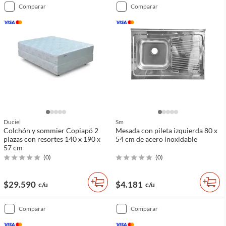
comparar
comparar
Duciel
Sm
Colchón y sommier Copiapó 2
Mesada con pileta izquierda 80 x
plazas con resortes 140 x 190 x
54 cm de acero inoxidable
57 cm
(
0
)
(
0
)
$29.590
$4.181
c/u
c/u
comparar
comparar