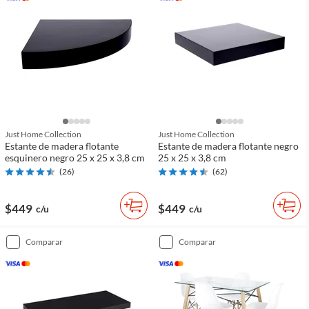
Just Home Collection
Just Home Collection
Estante de madera flotante
Estante de madera flotante negro
esquinero negro 25 x 25 x 3,8 cm
25 x 25 x 3,8 cm
(
26
)
(
62
)
$449
$449
c/u
c/u
comparar
comparar