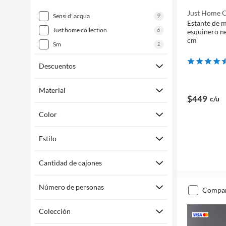
Just Home C
9
sensi d' acqua
Estante de m
6
just home collection
esquinero ne
cm
1
sm
Descuentos
Material
$449
c/u
Color
Estilo
Cantidad de cajones
Número de personas
compa
Colección