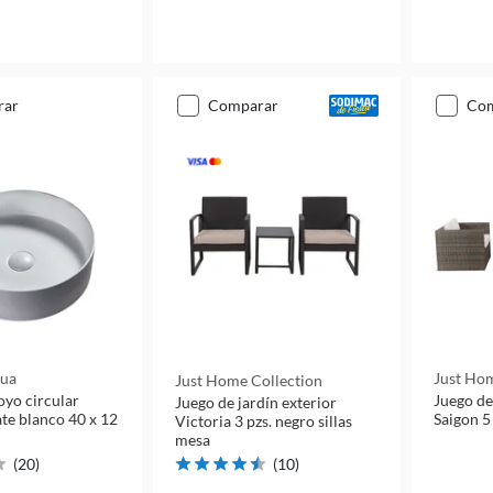
rar
comparar
co
qua
Just Hom
Just Home Collection
oyo circular
Juego de 
Juego de jardín exterior
te blanco 40 x 12
Saigon 5
Victoria 3 pzs. negro sillas
mesa
(
20
)
(
10
)