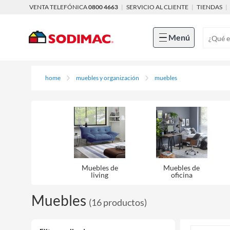
VENTA TELEFÓNICA
0800 4663
|
SERVICIO AL CLIENTE
|
TIENDAS
|
Menú
home
muebles y organización
muebles
Muebles de
Muebles de
living
oficina
Muebles
(
16
productos
)