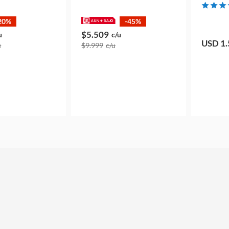
20%
-45%
$5.509
u
c/u
USD 1.
u
$9.999
c/u