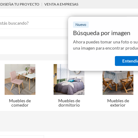
DISEÑA TU PROYECTO
|
VENTA A EMPRESAS
Nuevo
Búsqueda por imagen
Ahora puedes tomar una foto o su
Mostraremo
una imagen para encontrar produc
disponibles
Entendi
Muebles de
Muebles de
Muebles de
comedor
dormitorio
exterior