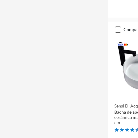
compa
Sensi D' Ac
Bacha de ap
cerámica ma
cm