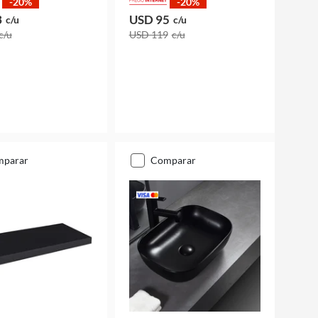
-20%
-20%
3
USD 95
c/u
c/u
c/u
USD 119
c/u
mparar
comparar