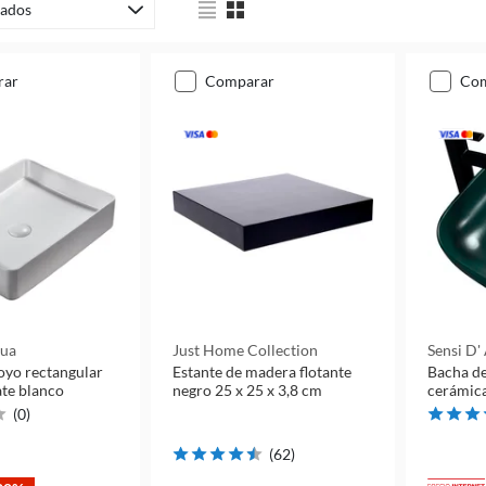
ados
rar
comparar
co
qua
Just Home Collection
Sensi D'
oyo rectangular
Estante de madera flotante
Bacha de
te blanco
negro 25 x 25 x 3,8 cm
cerámic
(
0
)
(
62
)