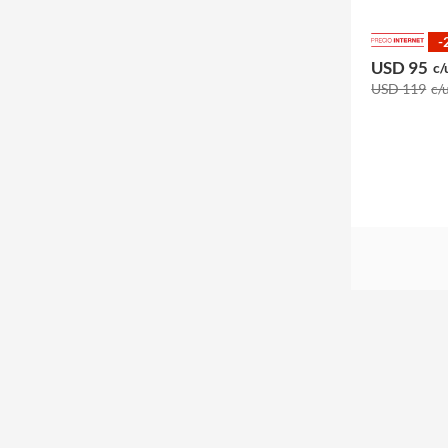
-
USD 95
c/
USD 119
c/