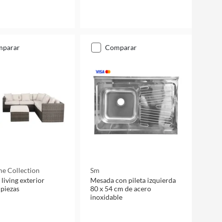
mparar
comparar
e Collection
Sm
living exterior
Mesada con pileta izquierda
 piezas
80 x 54 cm de acero
inoxidable