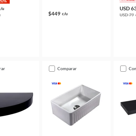
20%
USD 6
c/u
$449
c/u
u
USD 79
rar
comparar
co