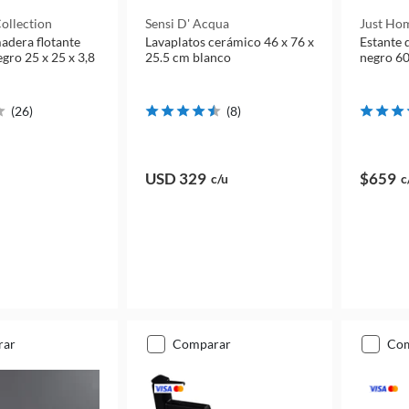
ollection
Sensi D' Acqua
Just Hom
adera flotante
Lavaplatos cerámico 46 x 76 x
Estante 
gro 25 x 25 x 3,8
25.5 cm blanco
negro 60
(
26
)
(
8
)
USD 329
$659
c/u
c
rar
comparar
co