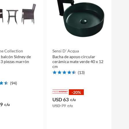
e Collection
Sensi D' Acqua
 balcón Sidney de
Bacha de apoyo circular
 3 piezas marrón
cerámica mate verde 40 x 12
cm
(
13
)
(
94
)
-20%
USD 63
c/u
99
c/u
USD 79
c/u