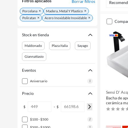
Filtros aplicados
Borrar filtros
Recomend
Porcelana
Madera, Metal Y Plastico
Poliratan
Acero Inoxidable Inoxidable
compa
Stock en tienda
Maldonado
Plaza Italia
Sayago
Giannattasio
Eventos
1
aniversario
Sensi D' Ac
Precio
Bacha de ap
cerámica ma
-
$
$
2
$100 - $500
1
$500 - $1000