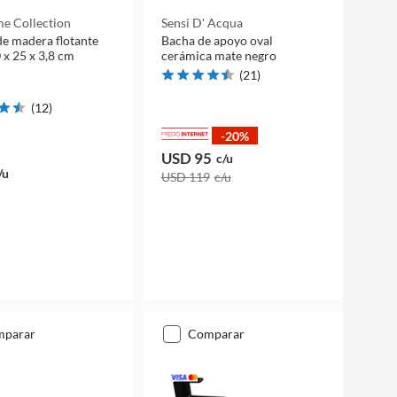
e Collection
Sensi D' Acqua
de madera flotante
Bacha de apoyo oval
 x 25 x 3,8 cm
cerámica mate negro
(
21
)
(
12
)
-20%
USD 95
c/u
/u
USD 119
c/u
mparar
comparar