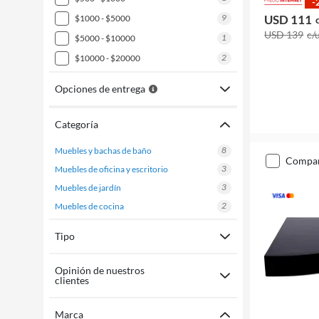
-
9
USD 111
$1000 - $5000
USD 139
c/
1
$5000 - $10000
2
$10000 - $20000
Opciones de entrega
Categoría
8
muebles y bachas de baño
compa
3
muebles de oficina y escritorio
3
muebles de jardín
2
muebles de cocina
Tipo
Opinión de nuestros
clientes
Marca