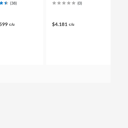
(
38
)
(
0
)
599
$4.181
c/u
c/u