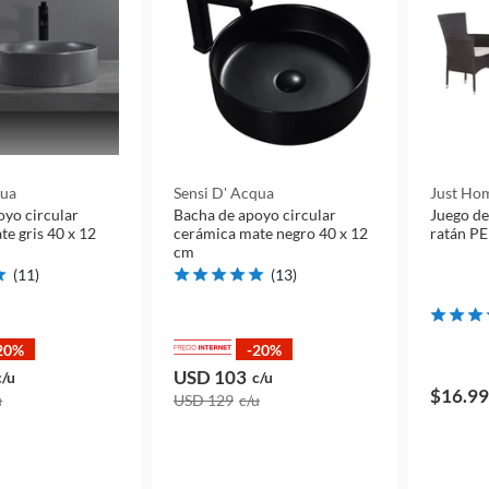
qua
Sensi D' Acqua
Just Hom
oyo circular
Bacha de apoyo circular
Juego de
e gris 40 x 12
cerámica mate negro 40 x 12
ratán PE
cm
(
11
)
(
13
)
20%
-20%
USD 103
c/u
c/u
$16.9
u
USD 129
c/u