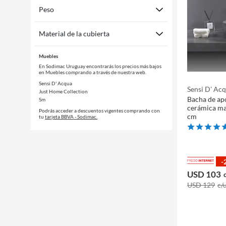
Peso
Material de la cubierta
Muebles
En Sodimac Uruguay encontrarás los precios más bajos
en Muebles comprando a través de nuestra web.
Sensi D' Acqua
Sensi D' Ac
Just Home Collection
Bacha de ap
Sm
cerámica mat
Podrás acceder a descuentos vigentes comprando con
cm
tu
tarjeta BBVA - Sodimac.
-
USD 103
USD 129
c/