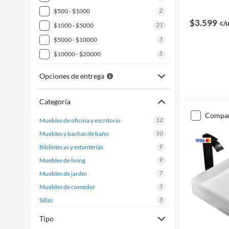
2
$500 - $1000
$3.599
c/
21
$1000 - $5000
3
$5000 - $10000
5
$10000 - $20000
Opciones de entrega
Categoría
compa
12
muebles de oficina y escritorio
10
muebles y bachas de baño
9
bibliotecas y estanterías
9
muebles de living
7
muebles de jardín
3
muebles de comedor
3
sillas
2
muebles de cocina
Tipo
1
mesas