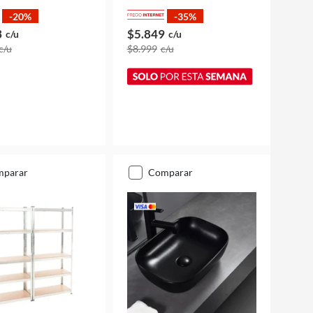
-20%
-35%
3
$5.849
c/u
c/u
c/u
$8.999
c/u
mparar
comparar