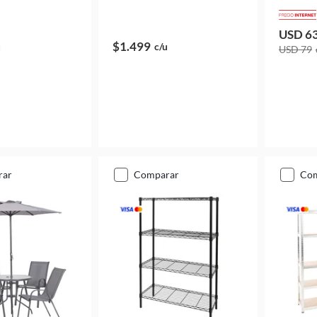
USD 6
$1.499
u
c/u
USD 79
rar
comparar
co