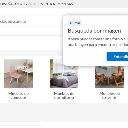
DISEÑA TU PROYECTO
|
VENTA A EMPRESAS
Nuevo
Búsqueda por imagen
Ahora puedes tomar una foto o su
Mostraremo
una imagen para encontrar produc
disponibles
Entendi
Muebles de
Muebles de
Muebles de
comedor
dormitorio
exterior