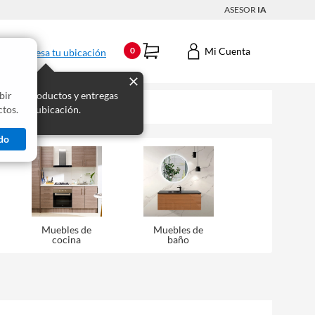
ASESOR
IA
Mi Cuenta
0
Ingresa tu ubicación
bir
s los productos y entregas
tos.
 para tu ubicación.
do
Muebles de
Muebles de
cocina
baño