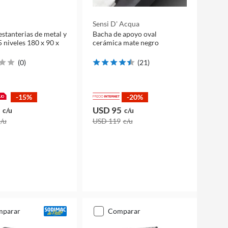
Sensi D' Acqua
estanterias de metal y
Bacha de apoyo oval
 niveles 180 x 90 x
cerámica mate negro
(
0
)
(
21
)
-15%
-20%
USD 95
c/u
c/u
c/u
USD 119
c/u
mparar
comparar