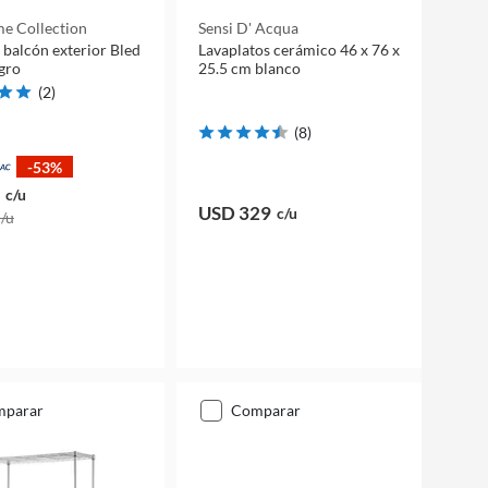
e Collection
Sensi D' Acqua
 balcón exterior Bled
Lavaplatos cerámico 46 x 76 x
egro
25.5 cm blanco
(
2
)
(
8
)
-53%
c/u
USD 329
c/u
c/u
mparar
comparar