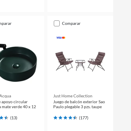
mparar
comparar
 Acqua
Just Home Collection
 apoyo circular
Juego de balcón exterior Sao
 mate verde 40 x 12
Paulo plegable 3 pzs. taupe
(
13
)
(
177
)