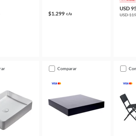
USD 9
$1.299
u
c/u
USD 11
rar
comparar
co