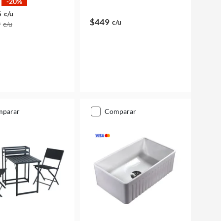
-20%
5
c/u
$449
c/u
9
c/u
mparar
comparar