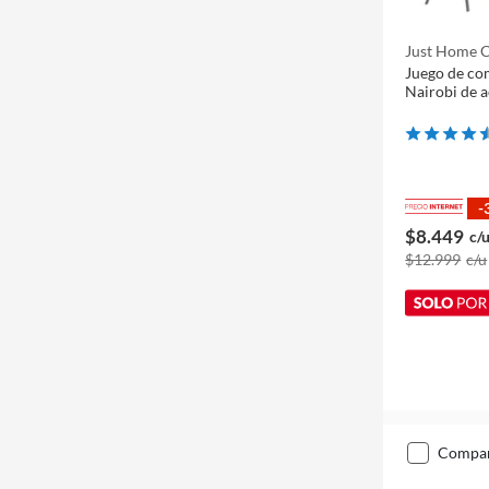
Just Home C
Juego de co
Nairobi de a
-
$8.449
c/
$12.999
c/u
compa