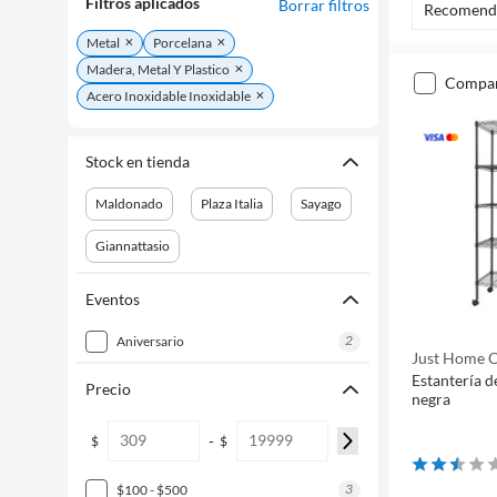
Filtros aplicados
Borrar filtros
Recomend
Metal
Porcelana
Madera, Metal Y Plastico
compa
Acero Inoxidable Inoxidable
Stock en tienda
Maldonado
Plaza Italia
Sayago
Giannattasio
Eventos
2
aniversario
Just Home C
Estantería d
Precio
negra
-
$
$
3
$100 - $500