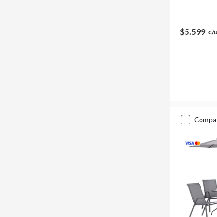
$5.599
c/
compa