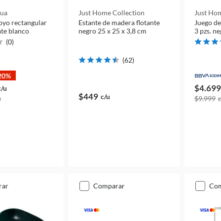
qua
Just Home Collection
Just Hom
oyo rectangular
Estante de madera flotante
Juego de
te blanco
negro 25 x 25 x 3,8 cm
3 pzs. n
(
0
)
(
62
)
20%
$4.699
c/u
$449
c/u
u
$9.999
rar
comparar
co