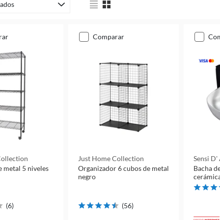
ados
rar
comparar
co
ollection
Just Home Collection
Sensi D'
e metal 5 niveles
Organizador 6 cubos de metal
Bacha de
negro
cerámic
(
6
)
(
56
)