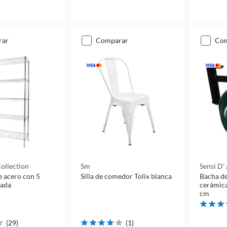
rar
comparar
co
ollection
Sm
Sensi D'
e acero con 5
Silla de comedor Tolix blanca
Bacha de
eada
cerámica
cm
(
29
)
(
1
)