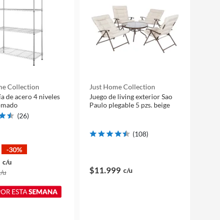
e Collection
Just Home Collection
ía de acero 4 niveles
Juego de living exterior Sao
romado
Paulo plegable 5 pzs. beige
(
26
)
(
108
)
-30%
c/u
$11.999
c/u
c/u