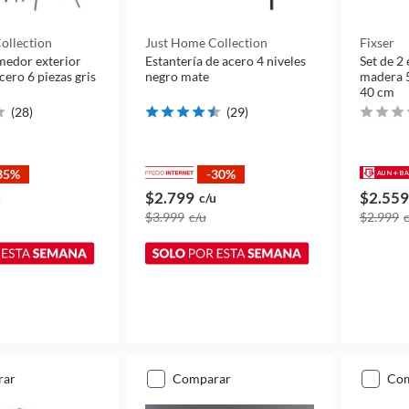
ollection
Just Home Collection
Fixser
medor exterior
Estantería de acero 4 niveles
Set de 2 
cero 6 piezas gris
negro mate
madera 5
40 cm
(
28
)
(
29
)
35%
-30%
$2.799
$2.559
u
c/u
$3.999
c/u
$2.999
rar
comparar
co