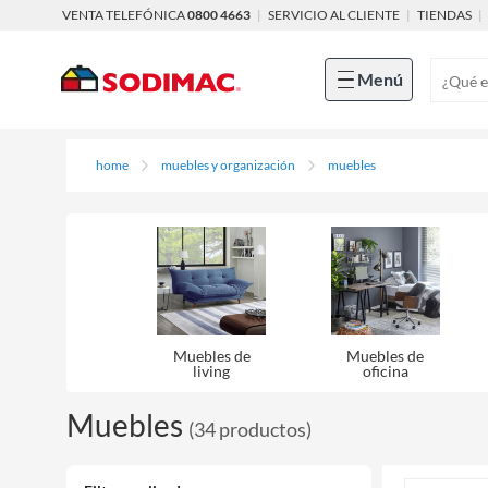
VENTA TELEFÓNICA
0800 4663
|
SERVICIO AL CLIENTE
|
TIENDAS
|
Menú
home
muebles y organización
muebles
Muebles de
Muebles de
living
oficina
Muebles
(
34
productos
)