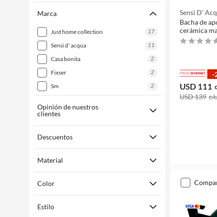
Sensi D' Ac
Marca
Bacha de ap
cerámica ma
17
just home collection
11
sensi d' acqua
2
casa bonita
2
fixser
-
USD 111
2
sm
USD 139
c/
Opinión de nuestros
clientes
Descuentos
Material
compa
Color
Estilo