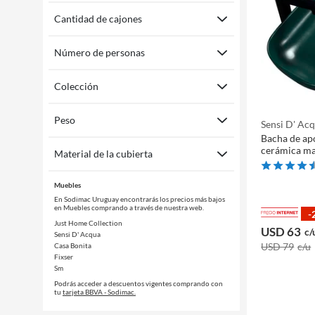
Cantidad de cajones
Número de personas
Colección
Peso
Sensi D' Ac
Bacha de ap
cerámica ma
Material de la cubierta
Muebles
En Sodimac Uruguay encontrarás los precios más bajos
en Muebles comprando a través de nuestra web.
-
Just Home Collection
USD 63
c/
Sensi D' Acqua
USD 79
c/u
Casa Bonita
Fixser
Sm
Podrás acceder a descuentos vigentes comprando con
tu
tarjeta BBVA - Sodimac.