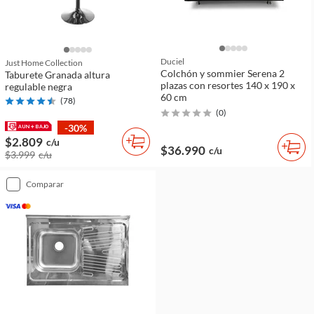
Duciel
Just Home Collection
Colchón y sommier Serena 2
Taburete Granada altura
plazas con resortes 140 x 190 x
regulable negra
60 cm
(
78
)
(
0
)
-30%
$2.809
c/u
$36.990
c/u
$3.999
c/u
comparar