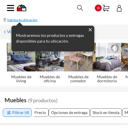
0
Ingresa tu ubicación
Volver
Mostraremos los productos y entregas
disponibles para tu ubicación.
Muebles de
Muebles de
Muebles de
Muebles de
M
living
oficina
comedor
dormitorio
Muebles
(
9
productos
)
Filtrar
(4)
Precio
Opciones de entrega
Stock en tienda
M