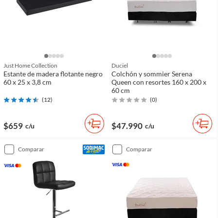
Just Home Collection
Duciel
Estante de madera flotante negro
Colchón y sommier Serena
60 x 25 x 3,8 cm
Queen con resortes 160 x 200 x
60 cm
(
12
)
(
0
)
$659
$47.990
c/u
c/u
comparar
comparar