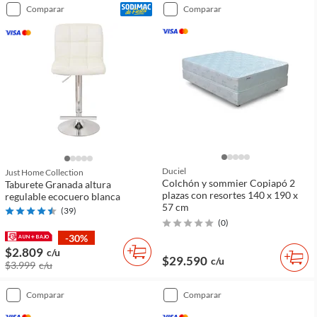
comparar
comparar
Duciel
Just Home Collection
Colchón y sommier Copiapó 2
Taburete Granada altura
plazas con resortes 140 x 190 x
regulable ecocuero blanca
57 cm
(
39
)
(
0
)
-30%
$2.809
c/u
$29.590
c/u
$3.999
c/u
comparar
comparar