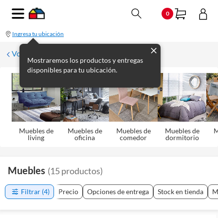
0
Ingresa tu ubicación
Volver
Mostraremos los productos y entregas
disponibles para tu ubicación.
Muebles de
Muebles de
Muebles de
Muebles de
M
living
oficina
comedor
dormitorio
Muebles
(
15
productos
)
Filtrar
(4)
Precio
Opciones de entrega
Stock en tienda
M