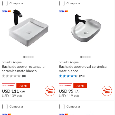
comparar
comparar
Sensi D' Acqua
Sensi D' Acqua
Bacha de apoyo rectangular
Bacha de apoyo oval cerámica
cerámica mate blanco
mate blanco
(
0
)
(
23
)
-20%
-20%
USD 111
USD 95
c/u
c/u
USD 139
c/u
USD 119
c/u
comparar
comparar