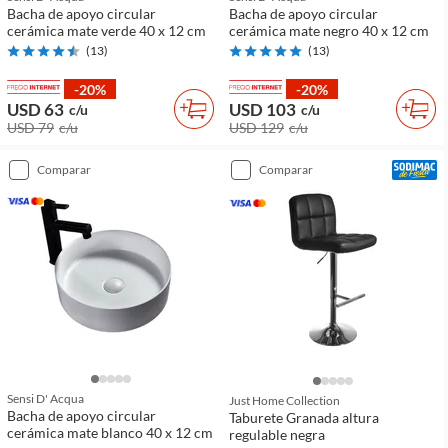
Bacha de apoyo circular
Bacha de apoyo circular
cerámica mate verde 40 x 12 cm
cerámica mate negro 40 x 12 cm
(
13
)
(
13
)
-20%
-20%
USD 63
USD 103
c/u
c/u
USD 79
c/u
USD 129
c/u
comparar
comparar
Sensi D' Acqua
Just Home Collection
Bacha de apoyo circular
Taburete Granada altura
cerámica mate blanco 40 x 12 cm
regulable negra