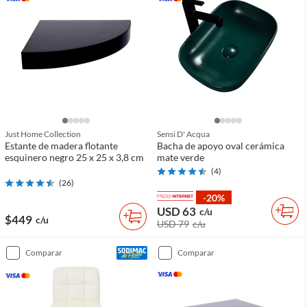
Just Home Collection
Sensi D' Acqua
Estante de madera flotante
Bacha de apoyo oval cerámica
esquinero negro 25 x 25 x 3,8 cm
mate verde
(
4
)
(
26
)
-20%
USD 63
c/u
$449
c/u
USD 79
c/u
comparar
comparar