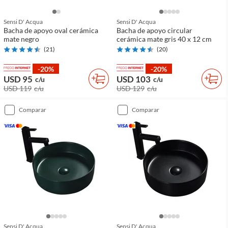
Sensi D' Acqua
Sensi D' Acqua
Bacha de apoyo oval cerámica
Bacha de apoyo circular
mate negro
cerámica mate gris 40 x 12 cm
(
21
)
(
20
)
-20%
-20%
USD 95
USD 103
c/u
c/u
USD 119
c/u
USD 129
c/u
comparar
comparar
Sensi D' Acqua
Sensi D' Acqua