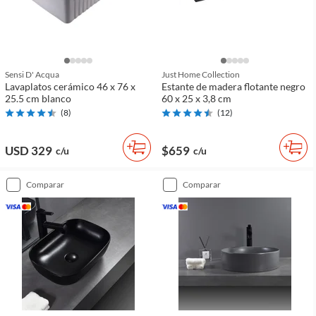
Sensi D' Acqua
Just Home Collection
Lavaplatos cerámico 46 x 76 x
Estante de madera flotante negro
25.5 cm blanco
60 x 25 x 3,8 cm
(
8
)
(
12
)
USD 329
$659
c/u
c/u
comparar
comparar