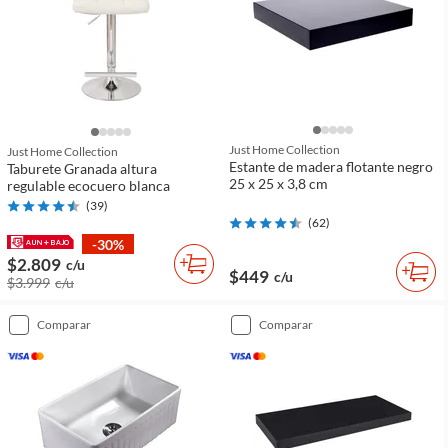
Just Home Collection
Just Home Collection
Estante de madera flotante negro
Taburete Granada altura
25 x 25 x 3,8 cm
regulable ecocuero blanca
(
39
)
(
62
)
-30%
$2.809
c/u
$449
c/u
$3.999
c/u
comparar
comparar