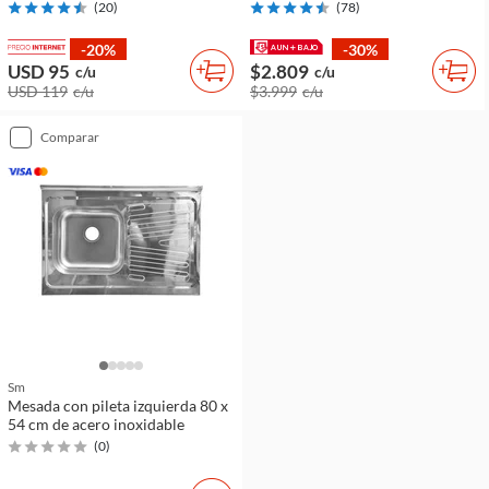
(
20
)
(
78
)
-20%
-30%
USD 95
$2.809
c/u
c/u
USD 119
c/u
$3.999
c/u
comparar
Sm
Mesada con pileta izquierda 80 x
54 cm de acero inoxidable
(
0
)