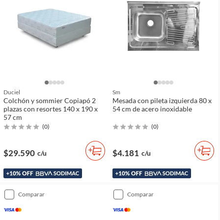
Duciel
Sm
Colchón y sommier Copiapó 2
Mesada con pileta izquierda 80 x
plazas con resortes 140 x 190 x
54 cm de acero inoxidable
57 cm
(
0
)
(
0
)
$29.590
$4.181
c/u
c/u
comparar
comparar