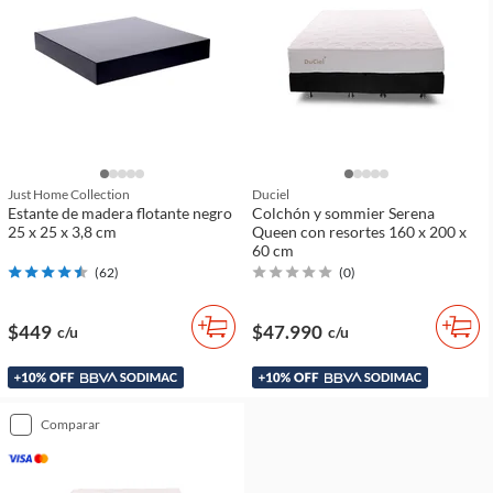
Just Home Collection
Duciel
Estante de madera flotante negro
Colchón y sommier Serena
25 x 25 x 3,8 cm
Queen con resortes 160 x 200 x
60 cm
(
62
)
(
0
)
$449
$47.990
c/u
c/u
comparar