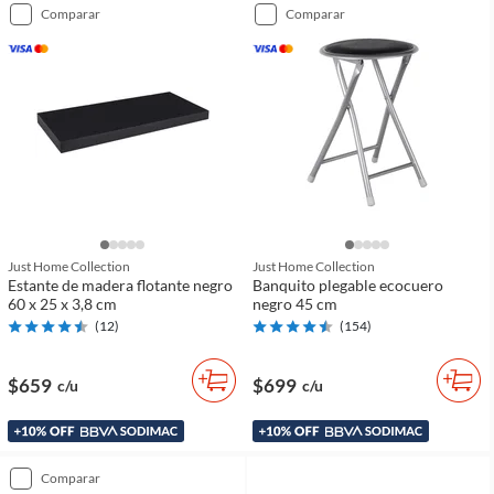
comparar
comparar
Just Home Collection
Just Home Collection
Estante de madera flotante negro
Banquito plegable ecocuero
60 x 25 x 3,8 cm
negro 45 cm
(
12
)
(
154
)
$659
$699
c/u
c/u
comparar