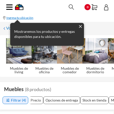
0
Ingresa tu ubicación
Volver
Mostraremos los productos y entregas
disponibles para tu ubicación.
Muebles de
Muebles de
Muebles de
Muebles de
M
living
oficina
comedor
dormitorio
Muebles
(
8
productos
)
Filtrar
(4)
Precio
Opciones de entrega
Stock en tienda
M