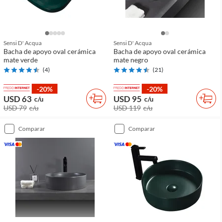
Sensi D' Acqua
Sensi D' Acqua
Bacha de apoyo oval cerámica
Bacha de apoyo oval cerámica
mate verde
mate negro
(
4
)
(
21
)
-20%
-20%
USD 63
USD 95
c/u
c/u
USD 79
c/u
USD 119
c/u
comparar
comparar