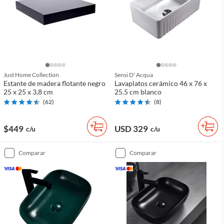
Just Home Collection
Sensi D' Acqua
Estante de madera flotante negro
Lavaplatos cerámico 46 x 76 x
25 x 25 x 3,8 cm
25.5 cm blanco
(
62
)
(
8
)
$449
USD 329
c/u
c/u
comparar
comparar