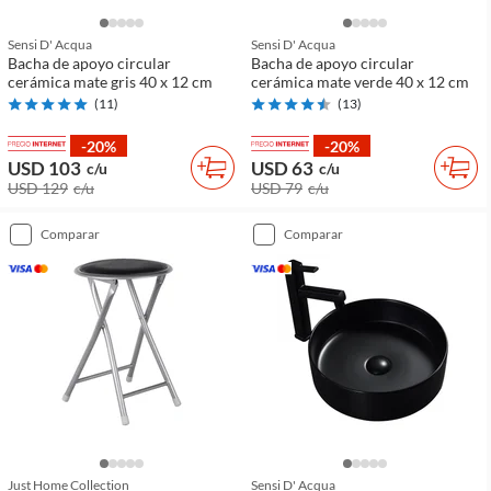
Sensi D' Acqua
Sensi D' Acqua
Bacha de apoyo circular
Bacha de apoyo circular
cerámica mate gris 40 x 12 cm
cerámica mate verde 40 x 12 cm
(
11
)
(
13
)
-20%
-20%
USD 103
USD 63
c/u
c/u
USD 129
c/u
USD 79
c/u
comparar
comparar
Just Home Collection
Sensi D' Acqua