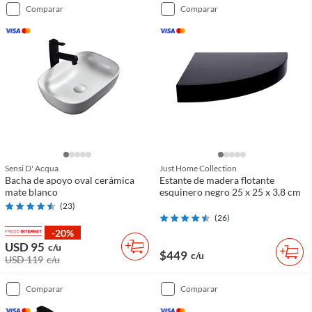
comparar
comparar
Sensi D' Acqua
Just Home Collection
Bacha de apoyo oval cerámica
Estante de madera flotante
mate blanco
esquinero negro 25 x 25 x 3,8 cm
(
23
)
(
26
)
-20%
USD 95
c/u
$449
c/u
USD 119
c/u
comparar
comparar