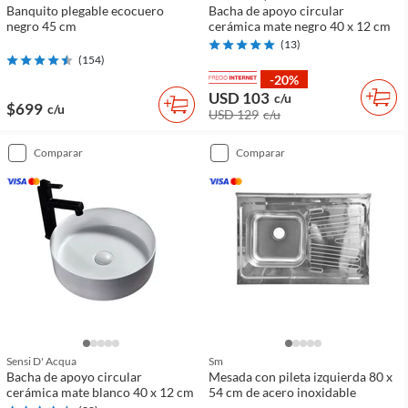
Banquito plegable ecocuero
Bacha de apoyo circular
negro 45 cm
cerámica mate negro 40 x 12 cm
(
13
)
(
154
)
-20%
USD 103
c/u
$699
c/u
USD 129
c/u
comparar
comparar
Sensi D' Acqua
Sm
Bacha de apoyo circular
Mesada con pileta izquierda 80 x
cerámica mate blanco 40 x 12 cm
54 cm de acero inoxidable