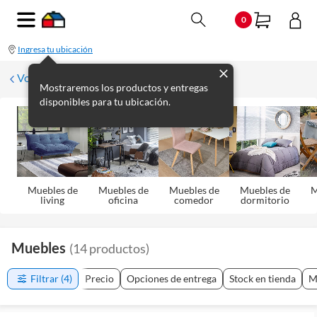
0
Ingresa tu ubicación
Volver
Mostraremos los productos y entregas
disponibles para tu ubicación.
Muebles de
Muebles de
Muebles de
Muebles de
M
living
oficina
comedor
dormitorio
Muebles
(
14
productos
)
Filtrar
(4)
Precio
Opciones de entrega
Stock en tienda
M