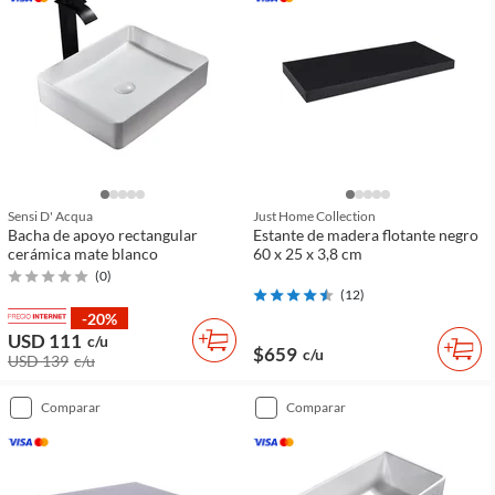
Sensi D' Acqua
Just Home Collection
Bacha de apoyo rectangular
Estante de madera flotante negro
cerámica mate blanco
60 x 25 x 3,8 cm
(
0
)
(
12
)
-20%
USD 111
c/u
$659
c/u
USD 139
c/u
comparar
comparar