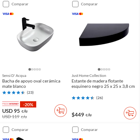
comparar
comparar
Sensi D' Acqua
Just Home Collection
Bacha de apoyo oval cerámica
Estante de madera flotante
mate blanco
esquinero negro 25 x 25 x 3,8 cm
(
23
)
(
26
)
-20%
USD 95
c/u
$449
c/u
USD 119
c/u
comparar
comparar