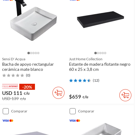
Sensi D' Acqua
Just Home Collection
Bacha de apoyo rectangular
Estante de madera flotante negro
cerámica mate blanco
60 x 25 x 3,8 cm
(
0
)
(
12
)
-20%
USD 111
c/u
$659
c/u
USD 139
c/u
comparar
comparar