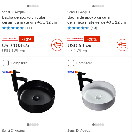
Sensi D' Acqua
Sensi D' Acqua
Bacha de apoyo circular
Bacha de apoyo circular
cerámica mate gris 40 x 12 cm
cerámica mate verde 40 x 12 cm
(
11
)
(
13
)
-20%
-20%
USD 103
USD 63
c/u
c/u
USD 129
c/u
USD 79
c/u
comparar
comparar
Sensi D' Acqua
Sensi D' Acqua