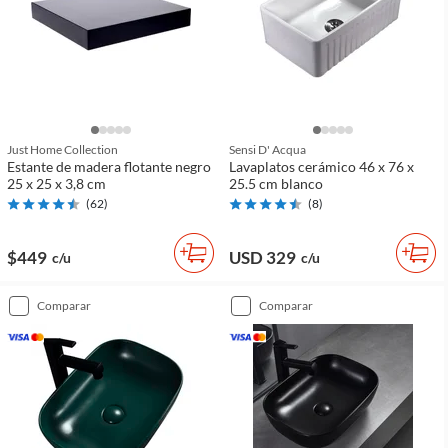
Just Home Collection
Sensi D' Acqua
Estante de madera flotante negro
Lavaplatos cerámico 46 x 76 x
25 x 25 x 3,8 cm
25.5 cm blanco
(
62
)
(
8
)
$449
USD 329
c/u
c/u
comparar
comparar