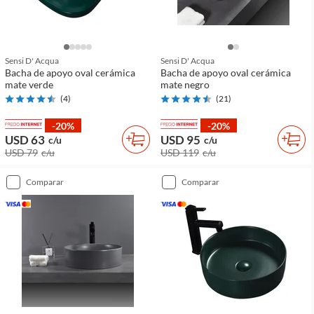
Sensi D' Acqua
Sensi D' Acqua
Bacha de apoyo oval cerámica
Bacha de apoyo oval cerámica
mate verde
mate negro
(
4
)
(
21
)
-20%
-20%
USD 63
USD 95
c/u
c/u
USD 79
c/u
USD 119
c/u
comparar
comparar