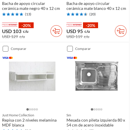
Bacha de apoyo circular
Bacha de apoyo circular
cerámica mate negro 40 x 12 cm
cerámica mate blanco 40 x 12 cm
(
13
)
(
20
)
-20%
-20%
USD 103
USD 95
c/u
c/u
USD 129
c/u
USD 119
c/u
comparar
comparar
Just Home Collection
Sm
Repisa con 2 niveles melamina
Mesada con pileta izquierda 80 x
MDF blanca
54 cm de acero inoxidable