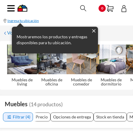
0
Ingresa tu ubicación
Volver
Mostraremos los productos y entregas
disponibles para tu ubicación.
Muebles de
Muebles de
Muebles de
Muebles de
M
living
oficina
comedor
dormitorio
Muebles
(
14
productos
)
Filtrar
(4)
Precio
Opciones de entrega
Stock en tienda
M