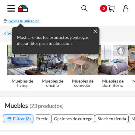
0
Ingresa tu ubicación
Volver
Mostraremos los productos y entregas
disponibles para tu ubicación.
Muebles de
Muebles de
Muebles de
Muebles de
M
living
oficina
comedor
dormitorio
Muebles
(
23
productos
)
Filtrar
(3)
Precio
Opciones de entrega
Stock en tienda
M