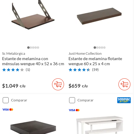
Sc Metalúrgica
Just Home Collection
Estante de melamina con
Estante de melamina flotante
ménsulas wengue 40 x 52 x 36 cm
wengue 60 x 25 x 4 cm
(
1
)
(
59
)
$1.049
$659
c/u
c/u
comparar
comparar