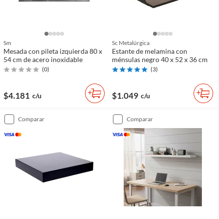
Sm
Sc Metalúrgica
Mesada con pileta izquierda 80 x
Estante de melamina con
54 cm de acero inoxidable
ménsulas negro 40 x 52 x 36 cm
(
0
)
(
3
)
$4.181
$1.049
c/u
c/u
comparar
comparar