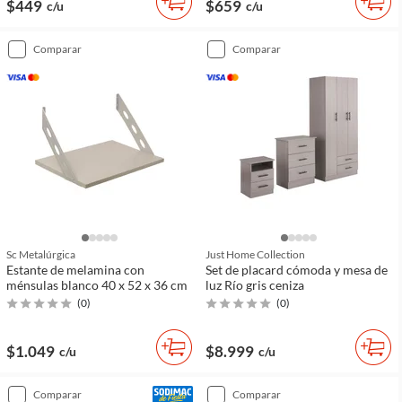
$449
$659
c/u
c/u
comparar
comparar
Sc Metalúrgica
Just Home Collection
Estante de melamina con
Set de placard cómoda y mesa de
ménsulas blanco 40 x 52 x 36 cm
luz Río gris ceniza
(
0
)
(
0
)
$1.049
$8.999
c/u
c/u
comparar
comparar