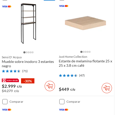
Just Home Collection
Sensi D' Acqua
Estante de melamina flotante 25 x
Mueble sobre inodoro 3 estantes
25 x 3.8 cm café
negro
(
71
)
(
47
)
-30%
$2.999
c/u
$449
c/u
$4.279
c/u
comparar
comparar