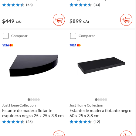
(
53
)
(
33
)
$449
$899
c/u
c/u
comparar
comparar
Just Home Collection
Just Home Collection
Estante de madera flotante
Estante de madera flotante negro
esquinero negro 25 x 25 x 3,8 cm
60 x 25 x 3,8 cm
(
26
)
(
12
)