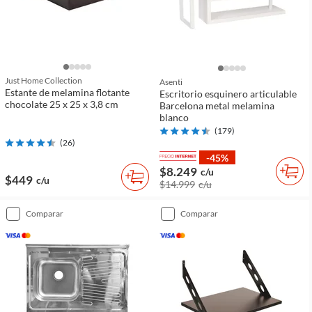
Just Home Collection
Asenti
Estante de melamina flotante
Escritorio esquinero articulable
chocolate 25 x 25 x 3,8 cm
Barcelona metal melamina
blanco
(
179
)
(
26
)
-45%
$8.249
c/u
$449
c/u
$14.999
c/u
comparar
comparar