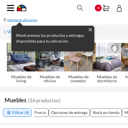
0
Ingresa tu ubicación
Volver
Mostraremos los productos y entregas
disponibles para tu ubicación.
Muebles de
Muebles de
Muebles de
Muebles de
M
living
oficina
comedor
dormitorio
Muebles
(
16
productos
)
Filtrar
(4)
Precio
Opciones de entrega
Stock en tienda
M