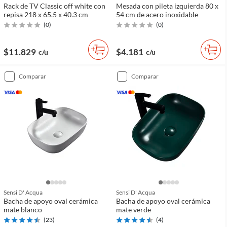
Rack de TV Classic off white con
Mesada con pileta izquierda 80 x
repisa 218 x 65.5 x 40.3 cm
54 cm de acero inoxidable
(
0
)
(
0
)
$11.829
$4.181
c/u
c/u
comparar
comparar
Sensi D' Acqua
Sensi D' Acqua
Bacha de apoyo oval cerámica
Bacha de apoyo oval cerámica
mate blanco
mate verde
(
23
)
(
4
)