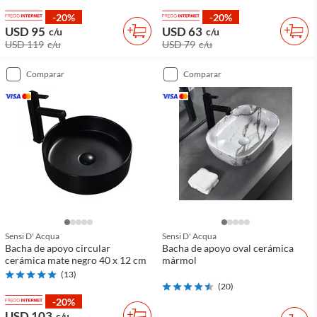
-20%
-20%
USD 95
USD 63
c/u
c/u
USD 119
c/u
USD 79
c/u
comparar
comparar
Sensi D' Acqua
Sensi D' Acqua
Bacha de apoyo circular
Bacha de apoyo oval cerámica
cerámica mate negro 40 x 12 cm
mármol
(
13
)
(
20
)
-20%
USD 103
c/u