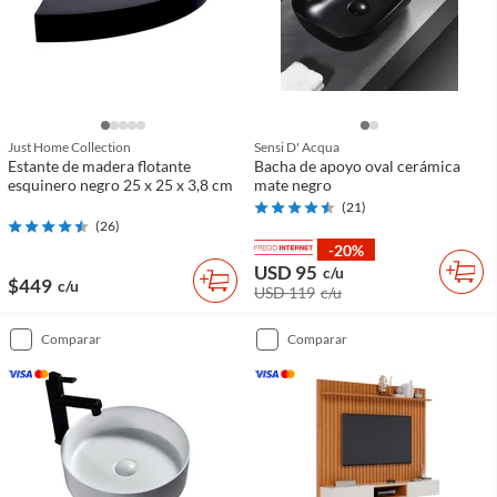
Just Home Collection
Sensi D' Acqua
Estante de madera flotante
Bacha de apoyo oval cerámica
esquinero negro 25 x 25 x 3,8 cm
mate negro
(
21
)
(
26
)
-20%
USD 95
c/u
$449
c/u
USD 119
c/u
comparar
comparar