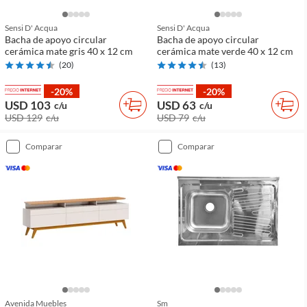
Sensi D' Acqua
Sensi D' Acqua
Bacha de apoyo circular
Bacha de apoyo circular
cerámica mate gris 40 x 12 cm
cerámica mate verde 40 x 12 cm
(
20
)
(
13
)
-20%
-20%
USD 103
USD 63
c/u
c/u
USD 129
c/u
USD 79
c/u
comparar
comparar
Avenida Muebles
Sm