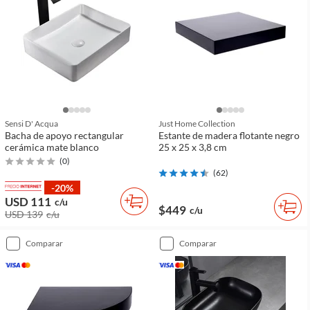
Sensi D' Acqua
Just Home Collection
Bacha de apoyo rectangular
Estante de madera flotante negro
cerámica mate blanco
25 x 25 x 3,8 cm
(
0
)
(
62
)
-20%
USD 111
c/u
$449
c/u
USD 139
c/u
comparar
comparar