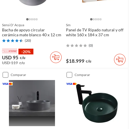
Sensi D' Acqua
Sm
Bacha de apoyo circular
Panel de TV Ripado natural y off
cerámica mate blanco 40 x 12 cm
white 160 x 184 x 37 cm
(
20
)
(
0
)
-20%
USD 95
c/u
$18.999
c/u
USD 119
c/u
comparar
comparar