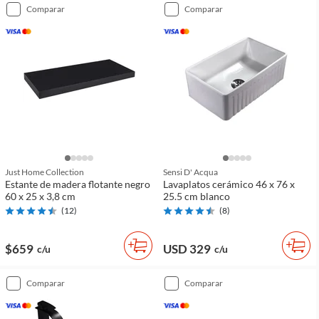
comparar
comparar
Just Home Collection
Sensi D' Acqua
Estante de madera flotante negro
Lavaplatos cerámico 46 x 76 x
60 x 25 x 3,8 cm
25.5 cm blanco
(
12
)
(
8
)
$659
USD 329
c/u
c/u
comparar
comparar