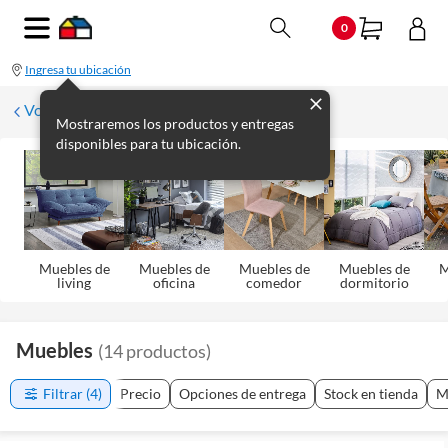
0
Ingresa tu ubicación
Volver
Mostraremos los productos y entregas
disponibles para tu ubicación.
Muebles de
Muebles de
Muebles de
Muebles de
M
living
oficina
comedor
dormitorio
Muebles
(
14
productos
)
Filtrar
(4)
Precio
Opciones de entrega
Stock en tienda
M