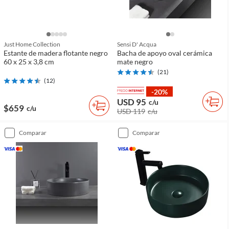
Just Home Collection
Sensi D' Acqua
Estante de madera flotante negro
Bacha de apoyo oval cerámica
60 x 25 x 3,8 cm
mate negro
(
21
)
(
12
)
-20%
USD 95
c/u
$659
c/u
USD 119
c/u
comparar
comparar