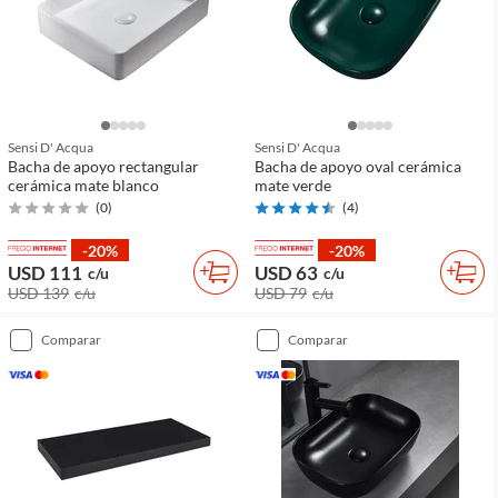
Sensi D' Acqua
Sensi D' Acqua
Bacha de apoyo rectangular
Bacha de apoyo oval cerámica
cerámica mate blanco
mate verde
(
0
)
(
4
)
-20%
-20%
USD 111
USD 63
c/u
c/u
USD 139
c/u
USD 79
c/u
comparar
comparar