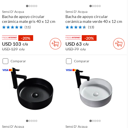
Sensi D' Acqua
Sensi D' Acqua
Bacha de apoyo circular
Bacha de apoyo circular
cerámica mate gris 40 x 12 cm
cerámica mate verde 40 x 12 cm
(
11
)
(
13
)
-20%
-20%
USD 103
USD 63
c/u
c/u
USD 129
c/u
USD 79
c/u
comparar
comparar
Sensi D' Acqua
Sensi D' Acqua