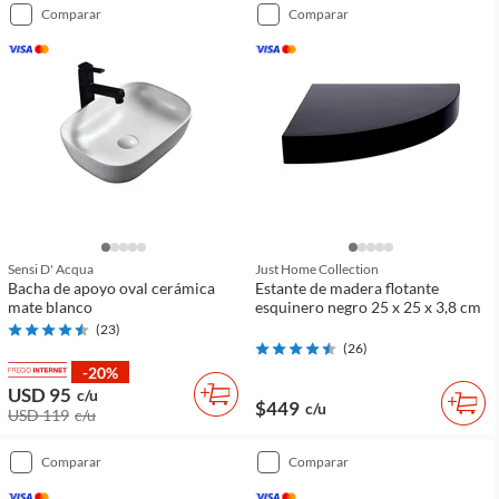
comparar
comparar
Sensi D' Acqua
Just Home Collection
Bacha de apoyo oval cerámica
Estante de madera flotante
mate blanco
esquinero negro 25 x 25 x 3,8 cm
(
23
)
(
26
)
-20%
USD 95
c/u
$449
c/u
USD 119
c/u
comparar
comparar