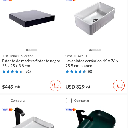
Just Home Collection
Sensi D' Acqua
Estante de madera flotante negro
Lavaplatos cerámico 46 x 76 x
25 x 25 x 3,8 cm
25.5 cm blanco
(
62
)
(
8
)
$449
USD 329
c/u
c/u
comparar
comparar