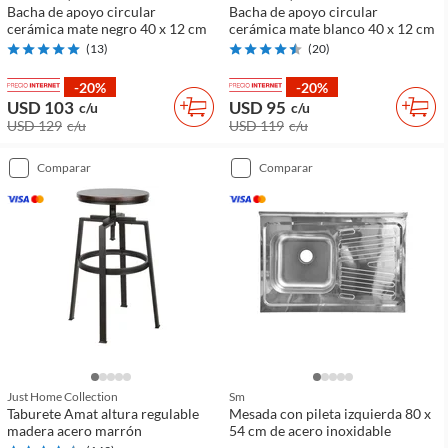
Bacha de apoyo circular
Bacha de apoyo circular
cerámica mate negro 40 x 12 cm
cerámica mate blanco 40 x 12 cm
(
13
)
(
20
)
-20%
-20%
USD 103
USD 95
c/u
c/u
USD 129
c/u
USD 119
c/u
comparar
comparar
Just Home Collection
Sm
Taburete Amat altura regulable
Mesada con pileta izquierda 80 x
madera acero marrón
54 cm de acero inoxidable