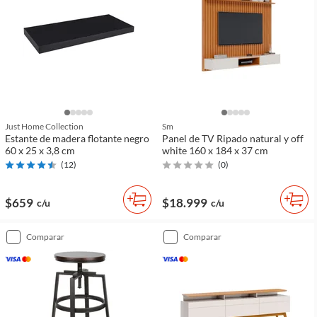
Just Home Collection
Sm
Estante de madera flotante negro
Panel de TV Ripado natural y off
60 x 25 x 3,8 cm
white 160 x 184 x 37 cm
(
12
)
(
0
)
$659
$18.999
c/u
c/u
comparar
comparar