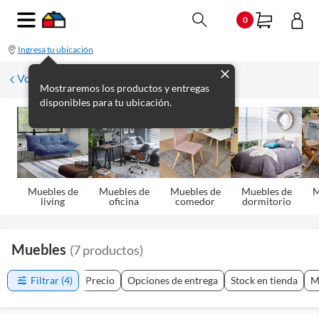
0
Ingresa tu ubicación
Volver
Mostraremos los productos y entregas
disponibles para tu ubicación.
Muebles de
Muebles de
Muebles de
Muebles de
M
living
oficina
comedor
dormitorio
Muebles
(
7
productos
)
Filtrar
(4)
Precio
Opciones de entrega
Stock en tienda
M