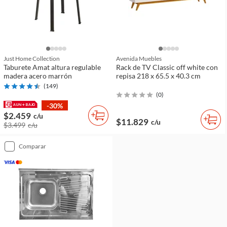
Just Home Collection
Avenida Muebles
Taburete Amat altura regulable
Rack de TV Classic off white con
madera acero marrón
repisa 218 x 65.5 x 40.3 cm
(
149
)
(
0
)
-30%
$2.459
c/u
$11.829
c/u
$3.499
c/u
comparar