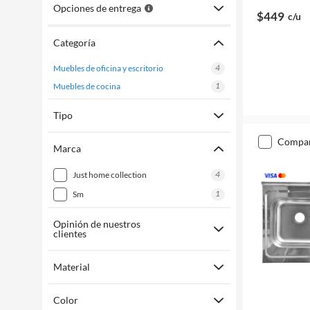
Opciones de entrega
$449
c/u
Categoría
4
muebles de oficina y escritorio
1
muebles de cocina
Tipo
compa
Marca
4
just home collection
1
sm
Opinión de nuestros
clientes
Material
Color