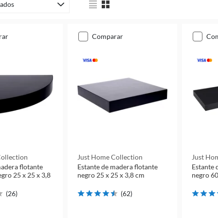
ados
rar
comparar
co
ollection
Just Home Collection
Just Hom
adera flotante
Estante de madera flotante
Estante 
gro 25 x 25 x 3,8
negro 25 x 25 x 3,8 cm
negro 60
(
26
)
(
62
)