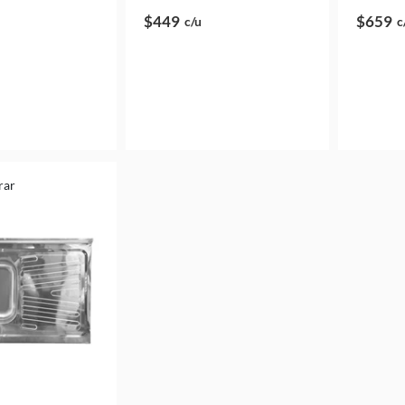
$449
$659
c/u
c
rar