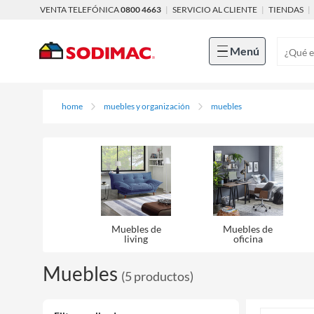
VENTA TELEFÓNICA
0800 4663
|
SERVICIO AL CLIENTE
|
TIENDAS
|
Menú
home
muebles y organización
muebles
Muebles de
Muebles de
living
oficina
Muebles
(
5
productos
)