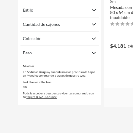
Sm
Mesada con 
Estilo
80 x 54 cm 
inoxidable
Cantidad de cajones
Colección
$4.181
c/
Peso
Muebles
En Sodimac Uruguay encontrarás los precios más bajos
en Muebles comprando a través de nuestra web.
Just Home Collection
Sm
Podrás acceder a descuentos vigentes comprando con
tu
tarjeta BBVA - Sodimac.