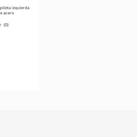
pileta izquierda
de acero
(
0
)
u