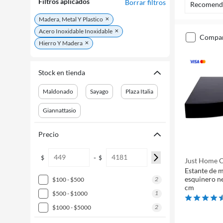
Filtros aplicados
Borrar filtros
Recomend
Madera, Metal Y Plastico
Acero Inoxidable Inoxidable
compa
Hierro Y Madera
Stock en tienda
Maldonado
Sayago
Plaza Italia
Giannattasio
Precio
-
$
$
Just Home C
Estante de m
esquinero ne
2
$100 - $500
cm
1
$500 - $1000
2
$1000 - $5000