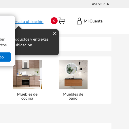
ASESOR
IA
Mi Cuenta
0
Ingresa tu ubicación
bir
s los productos y entregas
tos.
 para tu ubicación.
do
Muebles de
Muebles de
cocina
baño