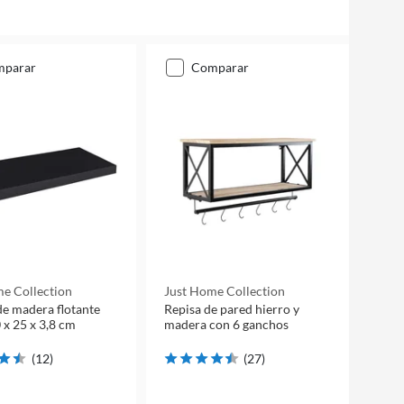
mparar
comparar
e Collection
Just Home Collection
de madera flotante
Repisa de pared hierro y
 x 25 x 3,8 cm
madera con 6 ganchos
(
12
)
(
27
)