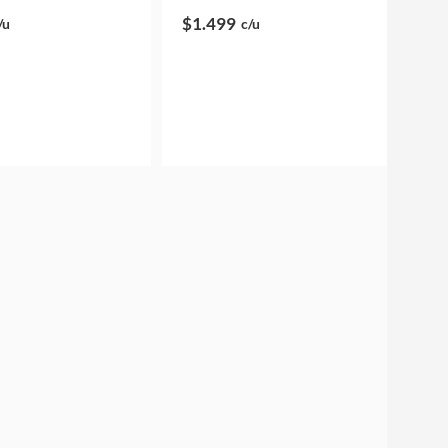
$1.499
/u
c/u