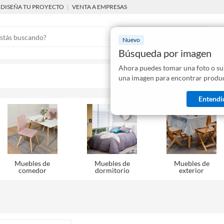
DISEÑA TU PROYECTO
|
VENTA A EMPRESAS
Nuevo
Búsqueda por imagen
Ahora puedes tomar una foto o su
Mostraremo
una imagen para encontrar produc
disponibles
Entendi
Muebles de
Muebles de
Muebles de
comedor
dormitorio
exterior