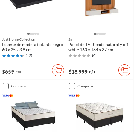
Just Home Collection
Sm
Estante de madera flotante negro
Panel de TV Ripado natural y off
60 x 25 x 3,8 cm
white 160 x 184 x 37 cm
(
12
)
(
0
)
$659
$18.999
c/u
c/u
comparar
comparar