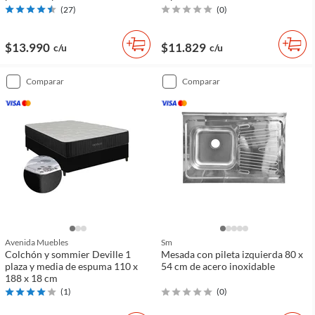
(
27
)
(
0
)
$13.990
$11.829
c/u
c/u
comparar
comparar
Avenida Muebles
Sm
Colchón y sommier Deville 1
Mesada con pileta izquierda 80 x
plaza y media de espuma 110 x
54 cm de acero inoxidable
188 x 18 cm
(
1
)
(
0
)