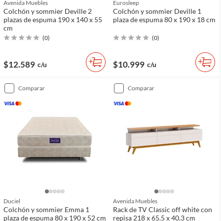
Avenida Muebles
Eurosleep
Colchón y sommier Deville 2
Colchón y sommier Deville 1
plazas de espuma 190 x 140 x 55
plaza de espuma 80 x 190 x 18 cm
cm
(
0
)
(
0
)
$12.589
$10.999
c/u
c/u
comparar
comparar
Duciel
Avenida Muebles
Colchón y sommier Emma 1
Rack de TV Classic off white con
plaza de espuma 80 x 190 x 52 cm
repisa 218 x 65.5 x 40.3 cm