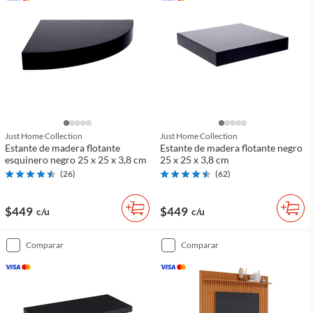
Just Home Collection
Just Home Collection
Estante de madera flotante
Estante de madera flotante negro
esquinero negro 25 x 25 x 3,8 cm
25 x 25 x 3,8 cm
(
26
)
(
62
)
$449
$449
c/u
c/u
comparar
comparar