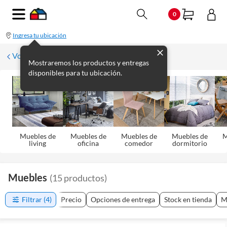
0
Ingresa tu ubicación
Volver
Mostraremos los productos y entregas
disponibles para tu ubicación.
Muebles de
Muebles de
Muebles de
Muebles de
M
living
oficina
comedor
dormitorio
Muebles
(
15
productos
)
Filtrar
(4)
Precio
Opciones de entrega
Stock en tienda
M