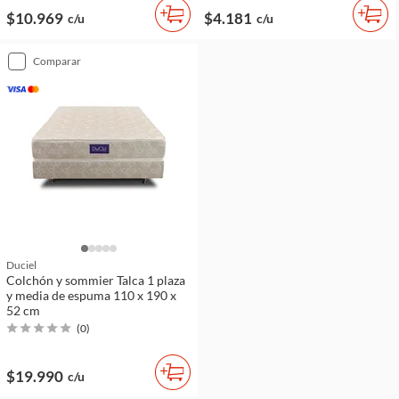
$10.969
$4.181
c/u
c/u
comparar
Duciel
Colchón y sommier Talca 1 plaza
y media de espuma 110 x 190 x
52 cm
(
0
)
$19.990
c/u