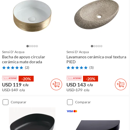
Sensi D' Acqua
Sensi D' Acqua
Bacha de apoyo circular
Lavamanos cerámica oval textura
cerámica mate dorada
PIED
(
2
)
(
5
)
-20%
-20%
USD 119
USD 143
c/u
c/u
USD 149
c/u
USD 179
c/u
comparar
comparar