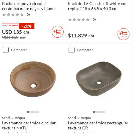
Bacha de apoyo circular
Rack de TV Classic off white con
cerámica mate negra y blanca
repisa 218 x 65.5 x 40.3 cm
(
0
)
(
0
)
-20%
USD 135
c/u
$11.829
c/u
USD 169
c/u
comparar
comparar
Sensi D' Acqua
Sensi D' Acqua
Lavamanos cerámica circular
Lavamanos cerámica rectangular
textura NATU
textura GR