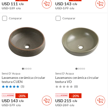
USD 111
USD 143
c/u
c/u
USD 139
c/u
USD 179
c/u
comparar
comparar
Sensi D' Acqua
Sensi D' Acqua
Lavamanos cerámica circular
Lavamanos cerámica circular
textura CUEN
textura VD
(
5
)
(
0
)
-20%
-20%
USD 143
USD 215
c/u
c/u
USD 179
c/u
USD 269
c/u