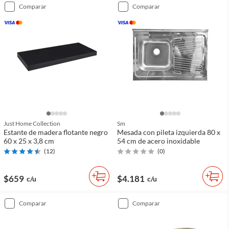
comparar
comparar
Just Home Collection
Sm
Estante de madera flotante negro
Mesada con pileta izquierda 80 x
60 x 25 x 3,8 cm
54 cm de acero inoxidable
(
12
)
(
0
)
$659
$4.181
c/u
c/u
comparar
comparar