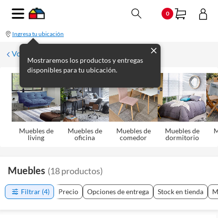
0
Ingresa tu ubicación
Volver
Mostraremos los productos y entregas
disponibles para tu ubicación.
Muebles de
Muebles de
Muebles de
Muebles de
M
living
oficina
comedor
dormitorio
Muebles
(
18
productos
)
Filtrar
(4)
Precio
Opciones de entrega
Stock en tienda
M