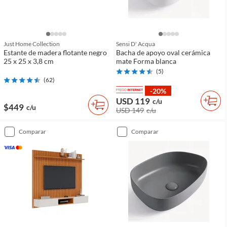
Just Home Collection
Sensi D' Acqua
Estante de madera flotante negro
Bacha de apoyo oval cerámica
25 x 25 x 3,8 cm
mate Forma blanca
(
5
)
(
62
)
-20%
USD 119
c/u
$449
c/u
USD 149
c/u
comparar
comparar