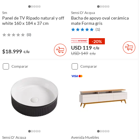
Sm
Sensi D' Acqua
Panel de TV Ripado natural y off
Bacha de apoyo oval cerámica
white 160 x 184 x 37 cm
mate Forma gris
(
1
)
(
0
)
-20%
USD 119
c/u
$18.999
c/u
USD 149
c/u
comparar
comparar
Sensi D' Acqua
Avenida Muebles