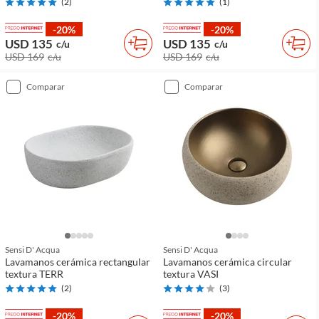
(
2
)
(
1
)
-20%
-20%
USD 135
USD 135
c/u
c/u
USD 169
c/u
USD 169
c/u
comparar
comparar
Sensi D' Acqua
Sensi D' Acqua
Lavamanos cerámica rectangular
Lavamanos cerámica circular
textura TERR
textura VASI
(
2
)
(
3
)
-20%
-20%