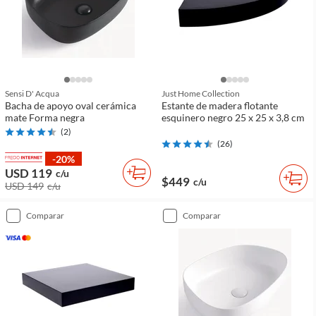
Sensi D' Acqua
Just Home Collection
Bacha de apoyo oval cerámica
Estante de madera flotante
mate Forma negra
esquinero negro 25 x 25 x 3,8 cm
(
2
)
(
26
)
-20%
USD 119
c/u
$449
c/u
USD 149
c/u
comparar
comparar