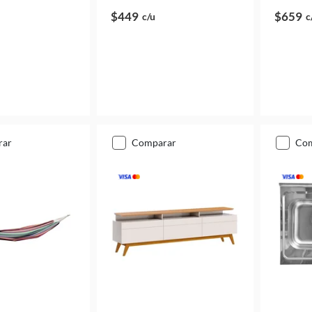
$449
$659
c/u
c
rar
comparar
co