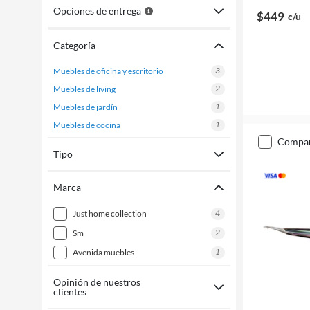
Opciones de entrega
$449
c/u
Categoría
3
muebles de oficina y escritorio
2
muebles de living
1
muebles de jardín
1
muebles de cocina
compa
Tipo
Marca
4
just home collection
2
sm
1
avenida muebles
Opinión de nuestros
clientes