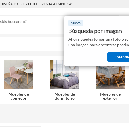
DISEÑA TU PROYECTO
|
VENTA A EMPRESAS
Nuevo
Búsqueda por imagen
Ahora puedes tomar una foto o su
Mostraremo
una imagen para encontrar produc
disponibles
Entendi
Muebles de
Muebles de
Muebles de
comedor
dormitorio
exterior