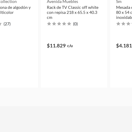
ollection
Avenida Muebles
Sm
na de algodón y
Rack de TV Classic off white
Mesada c
lticolor
con repisa 218 x 65.5 x 40.3
80 x 54 
cm
inoxidab
(
27
)
(
0
)
$11.829
$4.181
c/u