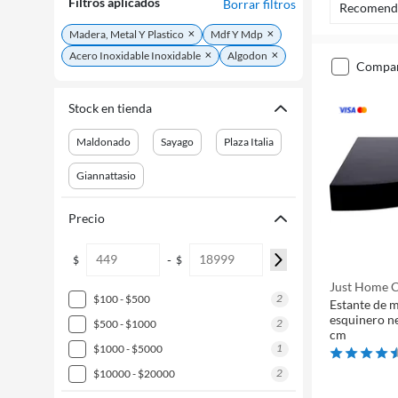
Filtros aplicados
Borrar filtros
Recomend
Madera, Metal Y Plastico
Mdf Y Mdp
Acero Inoxidable Inoxidable
Algodon
compa
Stock en tienda
Maldonado
Sayago
Plaza Italia
Giannattasio
Precio
-
$
$
Just Home C
2
$100 - $500
Estante de m
esquinero ne
2
$500 - $1000
cm
1
$1000 - $5000
2
$10000 - $20000