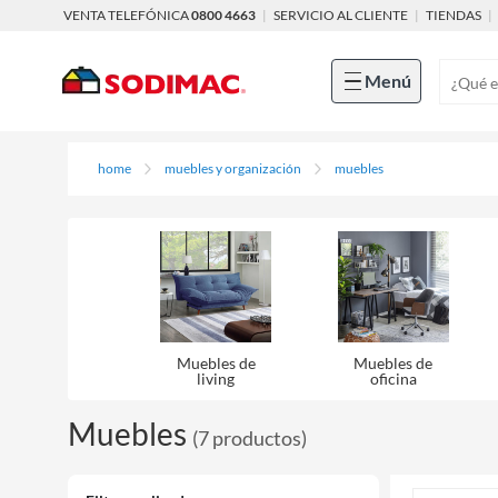
VENTA TELEFÓNICA
0800 4663
|
SERVICIO AL CLIENTE
|
TIENDAS
|
Menú
home
muebles y organización
muebles
Muebles de
Muebles de
living
oficina
Muebles
(
7
productos
)