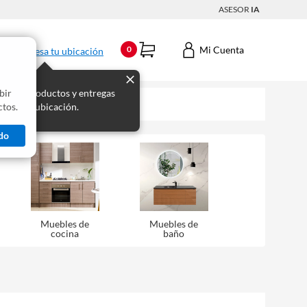
ASESOR
IA
Mi Cuenta
0
Ingresa tu ubicación
bir
s los productos y entregas
tos.
 para tu ubicación.
do
Muebles de
Muebles de
cocina
baño