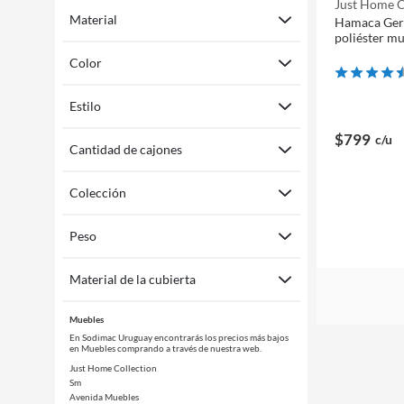
Just Home C
Material
Hamaca Gero
poliéster mu
Color
Estilo
$799
c/u
Cantidad de cajones
Colección
Peso
Material de la cubierta
Muebles
En Sodimac Uruguay encontrarás los precios más bajos
en Muebles comprando a través de nuestra web.
Just Home Collection
Sm
Avenida Muebles