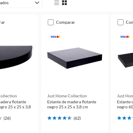
ados
rar
comparar
co
ollection
Just Home Collection
Just Hom
adera flotante
Estante de madera flotante
Estante 
gro 25 x 25 x 3,8
negro 25 x 25 x 3,8 cm
negro 60
(
26
)
(
62
)