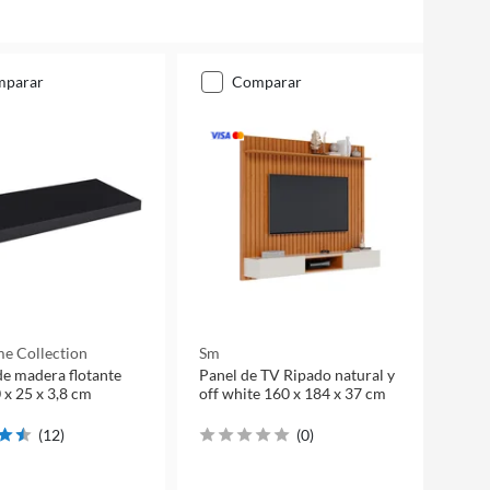
mparar
comparar
e Collection
Sm
de madera flotante
Panel de TV Ripado natural y
 x 25 x 3,8 cm
off white 160 x 184 x 37 cm
(
12
)
(
0
)