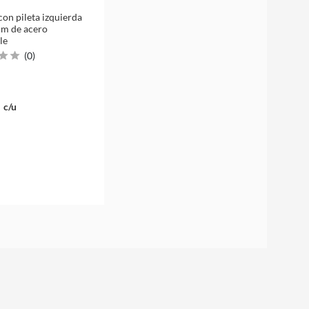
on pileta izquierda
cm de acero
le
(
0
)
c/u