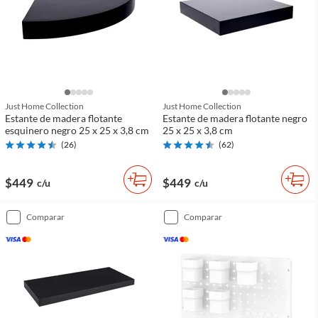
Just Home Collection
Just Home Collection
Estante de madera flotante
Estante de madera flotante negro
esquinero negro 25 x 25 x 3,8 cm
25 x 25 x 3,8 cm
(
26
)
(
62
)
$449
$449
c/u
c/u
comparar
comparar