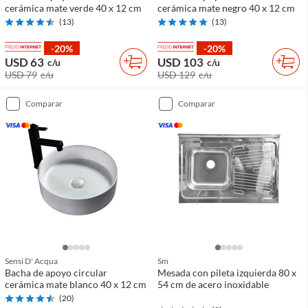
cerámica mate verde 40 x 12 cm
cerámica mate negro 40 x 12 cm
(
13
)
(
13
)
-20%
-20%
USD 63
USD 103
c/u
c/u
USD 79
c/u
USD 129
c/u
comparar
comparar
Sensi D' Acqua
Sm
Bacha de apoyo circular
Mesada con pileta izquierda 80 x
cerámica mate blanco 40 x 12 cm
54 cm de acero inoxidable
(
20
)