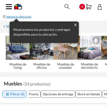
0
Ingresa tu ubicación
Volver
Mostraremos los productos y entregas
disponibles para tu ubicación.
Muebles de
Muebles de
Muebles de
Muebles de
M
living
oficina
comedor
dormitorio
Muebles
(
14
productos
)
Filtrar
(4)
Precio
Opciones de entrega
Stock en tienda
M