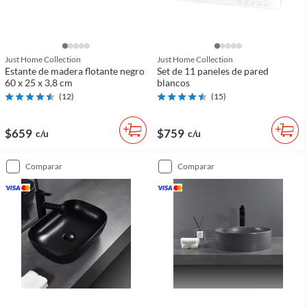
Just Home Collection
Just Home Collection
Estante de madera flotante negro
Set de 11 paneles de pared
60 x 25 x 3,8 cm
blancos
(
12
)
(
15
)
$659
$759
c/u
c/u
comparar
comparar