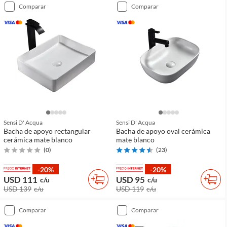
comparar
comparar
Sensi D' Acqua
Sensi D' Acqua
Bacha de apoyo rectangular
Bacha de apoyo oval cerámica
cerámica mate blanco
mate blanco
(
0
)
(
23
)
-20%
-20%
USD 111
USD 95
c/u
c/u
USD 139
c/u
USD 119
c/u
comparar
comparar