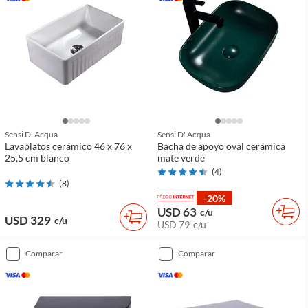
Sensi D' Acqua
Sensi D' Acqua
Lavaplatos cerámico 46 x 76 x
Bacha de apoyo oval cerámica
25.5 cm blanco
mate verde
(
4
)
(
8
)
-20%
USD 63
c/u
USD 329
c/u
USD 79
c/u
comparar
comparar