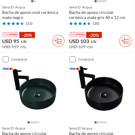
Sensi D' Acqua
Sensi D' Acqua
Bacha de apoyo oval cerámica
Bacha de apoyo circular
mate negro
cerámica mate gris 40 x 12 cm
(
21
)
(
20
)
-20%
-20%
USD 95
USD 103
c/u
c/u
USD 119
c/u
USD 129
c/u
comparar
comparar
Sensi D' Acqua
Sensi D' Acqua
Bacha de apoyo circular
Bacha de apoyo circular