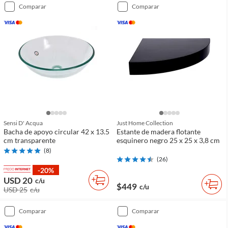
comparar
comparar
Sensi D' Acqua
Just Home Collection
Bacha de apoyo circular 42 x 13.5
Estante de madera flotante
cm transparente
esquinero negro 25 x 25 x 3,8 cm
(
8
)
(
26
)
-20%
USD 20
c/u
$449
c/u
USD 25
c/u
comparar
comparar