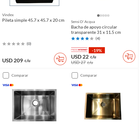
Vindex
Pileta simple 45.7 x 45.7 x 20 cm
Sensi D' Acqua
Bacha de apoyo circular
transparente 31 x 11.5 cm
(
4
)
(
0
)
-19%
USD 22
c/u
USD 209
c/u
USD 27
c/u
comparar
comparar