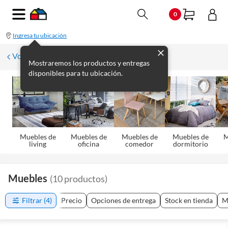
0
Ingresa tu ubicación
Volver
Mostraremos los productos y entregas
disponibles para tu ubicación.
Muebles de
Muebles de
Muebles de
Muebles de
M
living
oficina
comedor
dormitorio
Muebles
(
10
productos
)
Filtrar
(4)
Precio
Opciones de entrega
Stock en tienda
M