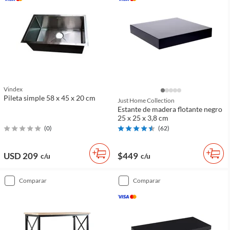
Vindex
Pileta simple 58 x 45 x 20 cm
Just Home Collection
Estante de madera flotante negro
25 x 25 x 3,8 cm
(
0
)
(
62
)
USD 209
$449
c/u
c/u
comparar
comparar