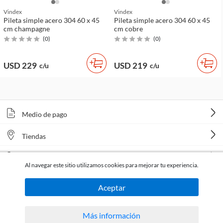
Vindex
Vindex
Pileta simple acero 304 60 x 45
Pileta simple acero 304 60 x 45
cm champagne
cm cobre
(
0
)
(
0
)
USD 229
USD 219
c/u
c/u
Medio de pago
Tiendas
Venta telefónica
Al navegar este sitio utilizamos cookies para mejorar tu experiencia.
Aceptar
Más información
Todos los derechos reservados Homecenter Sodimac S.A. | R.U.T. 216996650015.