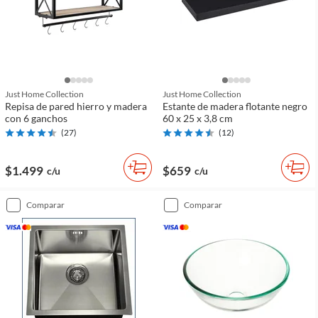
Just Home Collection
Just Home Collection
Repisa de pared hierro y madera
Estante de madera flotante negro
con 6 ganchos
60 x 25 x 3,8 cm
(
27
)
(
12
)
$1.499
$659
c/u
c/u
comparar
comparar