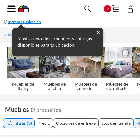
0
Ingresa tu ubicación
Volver
Mostraremos los productos y entregas
disponibles para tu ubicación.
Muebles de
Muebles de
Muebles de
Muebles de
M
living
oficina
comedor
dormitorio
Muebles
(
2
productos
)
Filtrar
(3)
Precio
Opciones de entrega
Stock en tienda
M