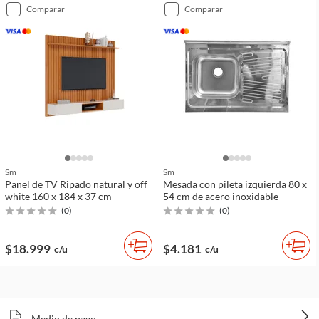
comparar
comparar
Sm
Sm
Panel de TV Ripado natural y off
Mesada con pileta izquierda 80 x
white 160 x 184 x 37 cm
54 cm de acero inoxidable
(
0
)
(
0
)
$18.999
$4.181
c/u
c/u
Medio de pago