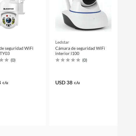
Ledstar
de seguridad WiFi
Cámara de seguridad WiFi
 TY03
interior l100
(
0
)
(
0
)
8
USD 38
c/u
c/u