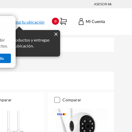
ASESOR
IA
Mi Cuenta
0
Ingresa tu ubicación
bir
s los productos y entregas
tos.
 para tu ubicación.
do
mparar
comparar