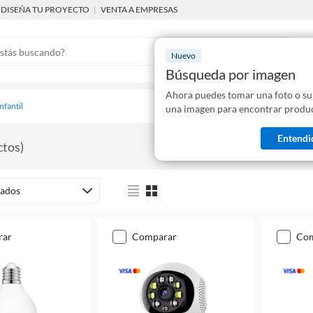
DISEÑA TU PROYECTO
|
VENTA A EMPRESAS
Nuevo
Búsqueda por imagen
Ahora puedes tomar una foto o su
Mostraremo
nfantil
una imagen para encontrar produc
disponibles
Entendi
ctos
)
ados
rar
comparar
co