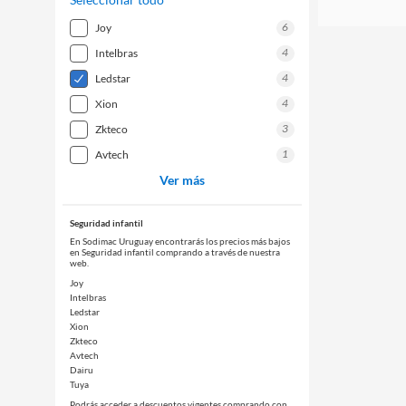
6
joy
4
intelbras
4
ledstar
4
xion
3
zkteco
1
avtech
Ver más
Seguridad infantil
En Sodimac Uruguay encontrarás los precios más bajos
en Seguridad infantil comprando a través de nuestra
web.
Joy
Intelbras
Ledstar
Xion
Zkteco
Avtech
Dairu
Tuya
Podrás acceder a descuentos vigentes comprando con