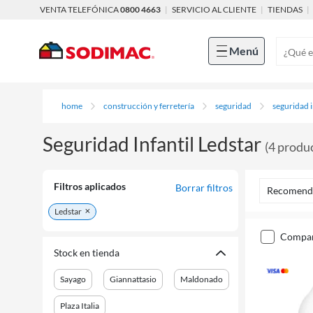
VENTA TELEFÓNICA
0800 4663
|
SERVICIO AL CLIENTE
|
TIENDAS
|
Menú
home
construcción y ferretería
seguridad
seguridad i
Seguridad Infantil Ledstar
(
4
produ
Filtros aplicados
Borrar filtros
Recomend
Ledstar
compa
Stock en tienda
Sayago
Giannattasio
Maldonado
Plaza Italia