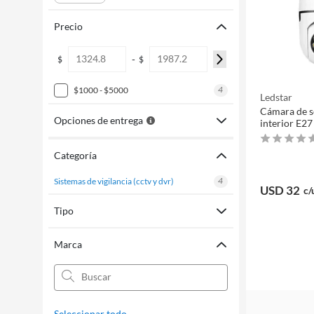
Precio
-
$
$
4
$1000 - $5000
Ledstar
Cámara de s
Opciones de entrega
interior E27
Categoría
4
sistemas de vigilancia (cctv y dvr)
USD 32
c/
Tipo
Marca
Seleccionar todo