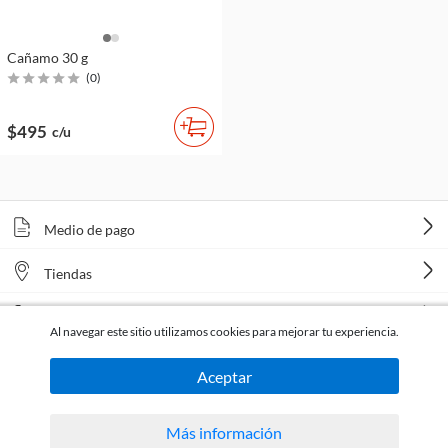
Cañamo 30 g
(
0
)
$495
c/u
Medio de pago
Tiendas
Venta telefónica
Al navegar este sitio utilizamos cookies para mejorar tu experiencia.
Aceptar
Más información
Todos los derechos reservados Homecenter Sodimac S.A. | R.U.T. 216996650015.