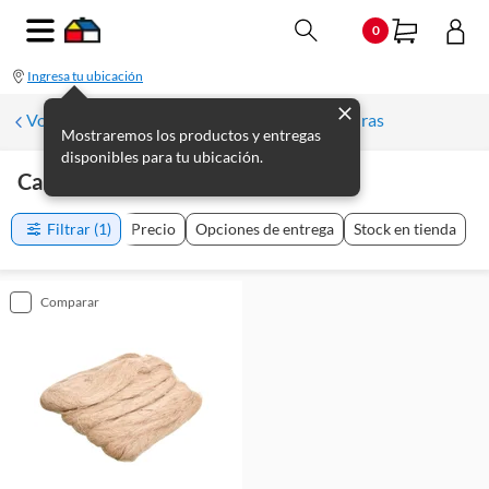
0
Ingresa tu ubicación
Volver a Herramientas de plomería y soldaduras
Mostraremos los productos y entregas
disponibles para tu ubicación.
Canamos
(
1
producto
)
Filtrar
(1)
Precio
Opciones de entrega
Stock en tienda
comparar