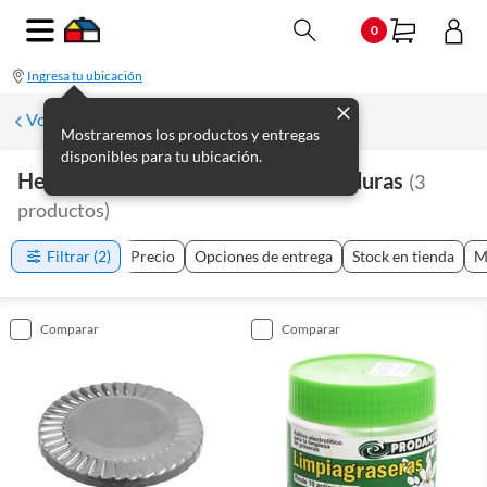
0
Ingresa tu ubicación
Volver a Plomería
Mostraremos los productos y entregas
disponibles para tu ubicación.
Herramientas De Plomería Y Soldaduras
(
3
productos
)
Filtrar
(2)
Precio
Opciones de entrega
Stock en tienda
M
comparar
comparar