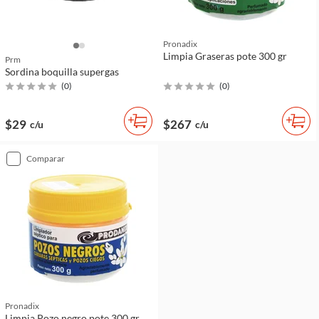
Pronadix
Limpia Graseras pote 300 gr
Prm
Sordina boquilla supergas
(
0
)
(
0
)
$29
$267
c/u
c/u
comparar
Pronadix
Limpia Pozo negro pote 300 gr