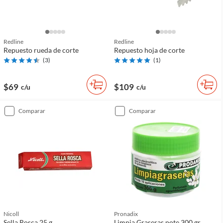
Redline
Redline
Repuesto rueda de corte
Repuesto hoja de corte
(
3
)
(
1
)
$69
$109
c/u
c/u
comparar
comparar
Nicoll
Pronadix
Sella Rosca 25 g
Limpia Graseras pote 300 gr