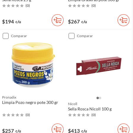
(
0
)
(
0
)
$194
$267
c/u
c/u
comparar
comparar
Pronadix
Limpia Pozo negro pote 300 gr
Nicoll
Sella Rosca Nicoll 100 g
(
0
)
(
0
)
$257
$413
c/u
c/u