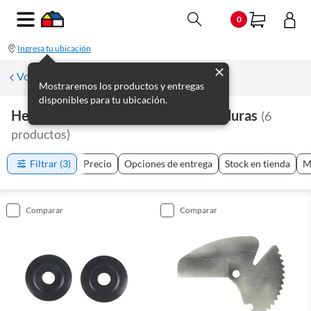
0
Ingresa tu ubicación
Volver a Plomería
Mostraremos los productos y entregas
disponibles para tu ubicación.
Herramientas De Plomería Y Soldaduras
(
6
productos
)
Filtrar
(3)
Precio
Opciones de entrega
Stock en tienda
M
comparar
comparar