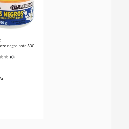
x
ozo negro pote 300
(
0
)
/u