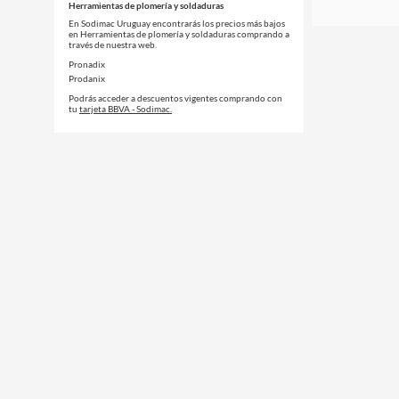
Herramientas de plomería y soldaduras
En Sodimac Uruguay encontrarás los precios más bajos
en Herramientas de plomería y soldaduras comprando a
través de nuestra web.
Pronadix
Prodanix
Podrás acceder a descuentos vigentes comprando con
tu
tarjeta BBVA - Sodimac.