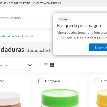
DISEÑA TU PROYECTO
|
VENTA A EMPRESAS
Nuevo
Búsqueda por imagen
Ahora puedes tomar una foto o su
Mostraremo
s de plomería y soldaduras
una imagen para encontrar produc
disponibles
Entendi
ldaduras
(
3
productos
)
ados
rar
comparar
co