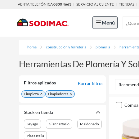
VENTA TELEFÓNICA
0800 4663
|
SERVICIO AL CLIENTE
|
TIENDAS
|
Menú
home
construcción y ferretería
plomería
herramienta
Herramientas De Plomería Y So
Filtros aplicados
Borrar filtros
Recomend
Limpieza
Limpiadores
compa
Stock en tienda
Sayago
Giannattasio
Maldonado
Plaza Italia