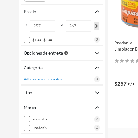
Precio
-
$
$
3
$100 - $500
Prodanix
Limpiador B
Opciones de entrega
Categoría
3
adhesivos y lubricantes
$257
c/u
Tipo
Marca
2
pronadix
1
prodanix