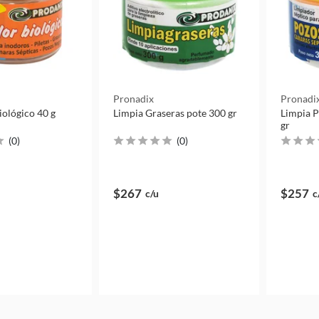
Pronadix
Pronadi
iológico 40 g
Limpia Graseras pote 300 gr
Limpia P
gr
(
0
)
(
0
)
$267
$257
c/u
c