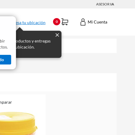
ASESOR
IA
Mi Cuenta
0
Ingresa tu ubicación
bir
s los productos y entregas
tos.
 para tu ubicación.
do
mparar